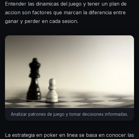
Entender las dinamicas del juego y tener un plan de
accion son factores que marcan la diferencia entre
ganar y perder en cada sesion.
Analizar patrones de juego y tomar decisiones informadas.
La estrategia en poker en linea se basa en conocer las