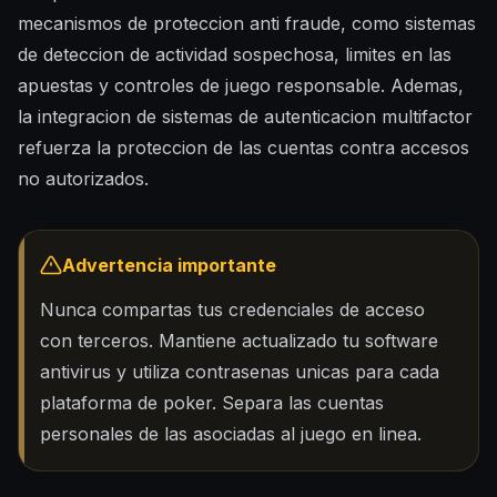
mecanismos de proteccion anti fraude, como sistemas
de deteccion de actividad sospechosa, limites en las
apuestas y controles de juego responsable. Ademas,
la integracion de sistemas de autenticacion multifactor
refuerza la proteccion de las cuentas contra accesos
no autorizados.
Advertencia importante
Nunca compartas tus credenciales de acceso
con terceros. Mantiene actualizado tu software
antivirus y utiliza contrasenas unicas para cada
plataforma de poker. Separa las cuentas
personales de las asociadas al juego en linea.