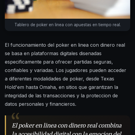
Tablero de poker en linea con apuestas en tiempo real.
El funcionamiento del poker en linea con dinero real
se basa en plataformas digitales disenadas
especificamente para ofrecer partidas seguras,
confiables y variadas. Los jugadores pueden acceder
a diferentes modalidades de poker, desde Texas
Hold'em hasta Omaha, en sitios que garantizan la
integridad de las transacciones y la proteccion de
datos personales y financieros.
El poker en linea con dinero real combina
la accesibilidad digital con la emocion del