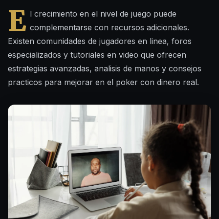
E
l crecimiento en el nivel de juego puede
complementarse con recursos adicionales.
Existen comunidades de jugadores en linea, foros
especializados y tutoriales en video que ofrecen
estrategias avanzadas, analisis de manos y consejos
practicos para mejorar en el poker con dinero real.