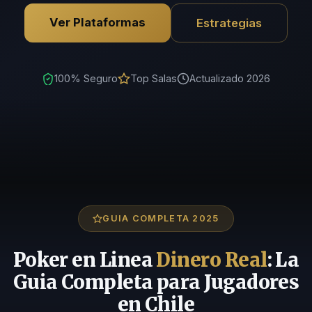
Ver Plataformas
Estrategias
100% Seguro
Top Salas
Actualizado 2026
GUIA COMPLETA 2025
Poker en Linea
Dinero Real
: La
Guia Completa para Jugadores
en Chile