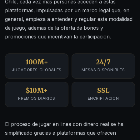
Chile, cada vez mas personas acceden a estas
plataformas, impulsadas por un marco legal que, en
general, empieza a entender y regular esta modalidad
de juego, ademas de la oferta de bonos y
promociones que incentivan la participacion.
100M+
24/7
JUGADORES GLOBALES
MESAS DISPONIBLES
$10M+
SSL
PREMIOS DIARIOS
ENCRIPTACION
El proceso de jugar en linea con dinero real se ha
simplificado gracias a plataformas que ofrecen