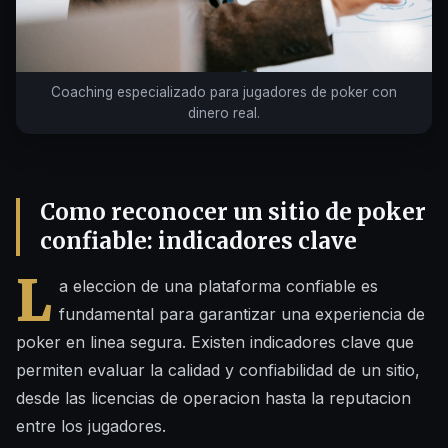
Coaching especializado para jugadores de poker con
dinero real.
Como reconocer un sitio de poker
confiable: indicadores clave
L
a eleccion de una plataforma confiable es
fundamental para garantizar una experiencia de
poker en linea segura. Existen indicadores clave que
permiten evaluar la calidad y confiabilidad de un sitio,
desde las licencias de operacion hasta la reputacion
entre los jugadores.