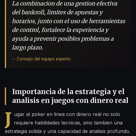
La combinacion de una gestion efectiva
del bankroll, limites de apuestas y
horarios, junto con el uso de herramientas
de control, fortalece la experiencia y
ayuda a prevenir posibles problemas a
largo plazo.
-- Consejo del equipo experto
Importancia de la estrategia y el
analisis en juegos con dinero real
J
ugar al poker en linea con dinero real no solo
requiere habilidades tecnicas, sino tambien una
estrategia solida y una capacidad de analisis profundo.