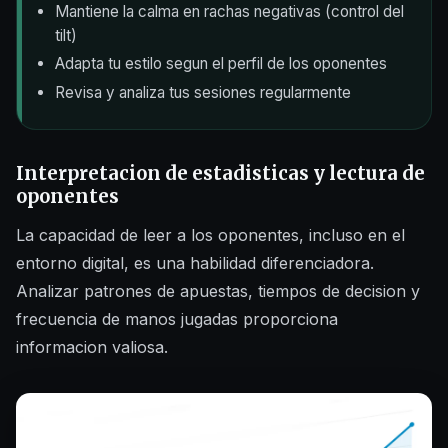
Mantiene la calma en rachas negativas (control del
tilt)
Adapta tu estilo segun el perfil de los oponentes
Revisa y analiza tus sesiones regularmente
Interpretacion de estadisticas y lectura de
oponentes
La capacidad de leer a los oponentes, incluso en el
entorno digital, es una habilidad diferenciadora.
Analizar patrones de apuestas, tiempos de decision y
frecuencia de manos jugadas proporciona
informacion valiosa.