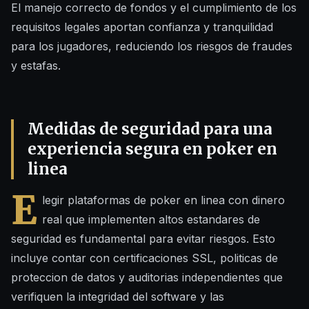
El manejo correcto de fondos y el cumplimiento de los
requisitos legales aportan confianza y tranquilidad
para los jugadores, reduciendo los riesgos de fraudes
y estafas.
Medidas de seguridad para una
experiencia segura en poker en
linea
E
legir plataformas de poker en linea con dinero
real que implementen altos estandares de
seguridad es fundamental para evitar riesgos. Esto
incluye contar con certificaciones SSL, politicas de
proteccion de datos y auditorias independientes que
verifiquen la integridad del software y las