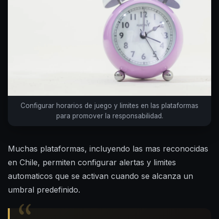
Configurar horarios de juego y limites en las plataformas
para promover la responsabilidad.
Muchas plataformas, incluyendo las mas reconocidas
en Chile, permiten configurar alertas y limites
automaticos que se activan cuando se alcanza un
umbral predefinido.