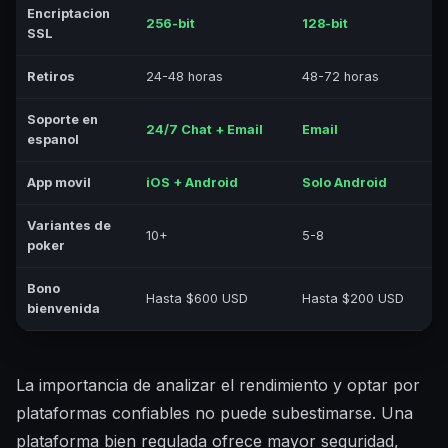
Encriptacion
256-bit
128-bit
SSL
Retiros
24-48 horas
48-72 horas
Soporte en
24/7 Chat + Email
Email
espanol
App movil
iOS + Android
Solo Android
Variantes de
10+
5-8
poker
Bono
Hasta $600 USD
Hasta $200 USD
bienvenida
La importancia de analizar el rendimiento y optar por
plataformas confiables no puede subestimarse. Una
plataforma bien regulada ofrece mayor seguridad,