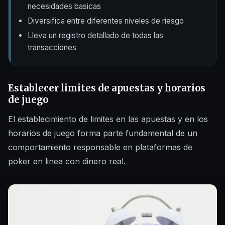
necesidades basicas
Diversifica entre diferentes niveles de riesgo
Lleva un registro detallado de todas las
transacciones
Establecer limites de apuestas y horarios
de juego
El establecimiento de limites en las apuestas y en los
horarios de juego forma parte fundamental de un
comportamiento responsable en plataformas de
poker en linea con dinero real.