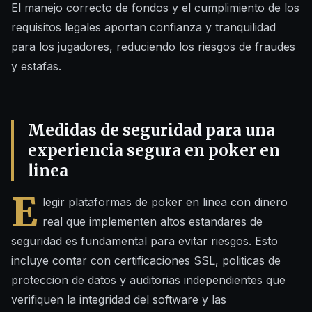
El manejo correcto de fondos y el cumplimiento de los
requisitos legales aportan confianza y tranquilidad
para los jugadores, reduciendo los riesgos de fraudes
y estafas.
Medidas de seguridad para una
experiencia segura en poker en
linea
E
legir plataformas de poker en linea con dinero
real que implementen altos estandares de
seguridad es fundamental para evitar riesgos. Esto
incluye contar con certificaciones SSL, politicas de
proteccion de datos y auditorias independientes que
verifiquen la integridad del software y las