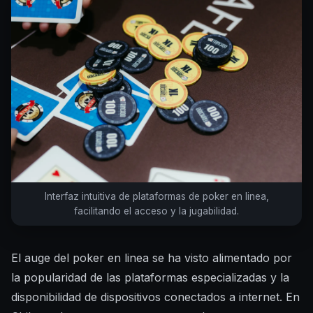
Interfaz intuitiva de plataformas de poker en linea,
facilitando el acceso y la jugabilidad.
El auge del poker en linea se ha visto alimentado por
la popularidad de las plataformas especializadas y la
disponibilidad de dispositivos conectados a internet. En