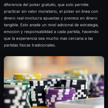
diferencia del poker gratuito, que solo permite
practicar sin valor monetario, el poker en linea con
dinero real involucra apuestas y premios en dinero
tangible. Esto anade un nivel adicional de estrategia,
emocion y responsabilidad a cada partida, haciendo
que la experiencia sea mucho mas cercana a las
partidas fisicas tradicionales.