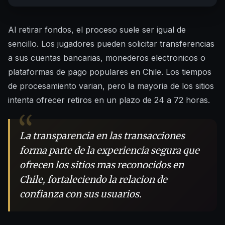
Al retirar fondos, el proceso suele ser igual de
sencillo. Los jugadores pueden solicitar transferencias
a sus cuentas bancarias, monederos electronicos o
plataformas de pago populares en Chile. Los tiempos
de procesamiento varian, pero la mayoria de los sitios
intenta ofrecer retiros en un plazo de 24 a 72 horas.
La transparencia en las transacciones
forma parte de la experiencia segura que
ofrecen los sitios mas reconocidos en
Chile, fortaleciendo la relacion de
confianza con sus usuarios.