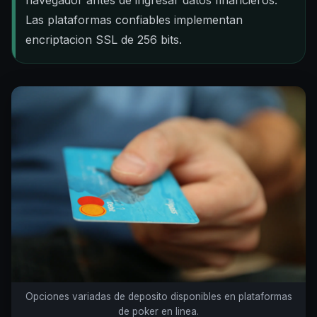
Las plataformas confiables implementan
encriptacion SSL de 256 bits.
Opciones variadas de deposito disponibles en plataformas
de poker en linea.