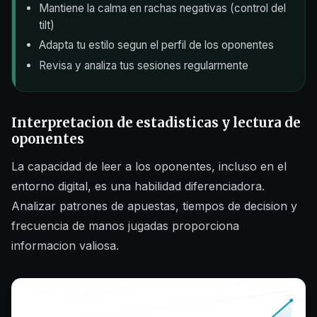
Mantiene la calma en rachas negativas (control del
tilt)
Adapta tu estilo segun el perfil de los oponentes
Revisa y analiza tus sesiones regularmente
Interpretacion de estadisticas y lectura de
oponentes
La capacidad de leer a los oponentes, incluso en el
entorno digital, es una habilidad diferenciadora.
Analizar patrones de apuestas, tiempos de decision y
frecuencia de manos jugadas proporciona
informacion valiosa.