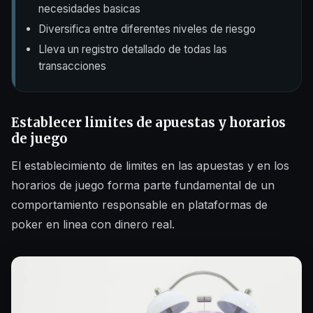
necesidades basicas
Diversifica entre diferentes niveles de riesgo
Lleva un registro detallado de todas las
transacciones
Establecer limites de apuestas y horarios
de juego
El establecimiento de limites en las apuestas y en los
horarios de juego forma parte fundamental de un
comportamiento responsable en plataformas de
poker en linea con dinero real.