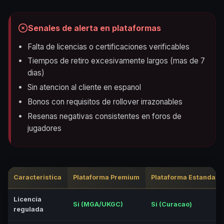
Senales de alerta en plataformas
Falta de licencias o certificaciones verificables
Tiempos de retiro excesivamente largos (mas de 7
dias)
Sin atencion al cliente en espanol
Bonos con requisitos de rollover irrazonables
Resenas negativas consistentes en foros de
jugadores
Caracteristica
Plataforma Premium
Plataforma Estandar
Licencia
Si (MGA/UKGC)
Si (Curacao)
regulada