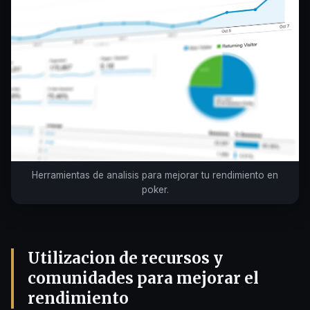
Herramientas de analisis para mejorar tu rendimiento en
poker.
Utilizacion de recursos y
comunidades para mejorar el
rendimiento