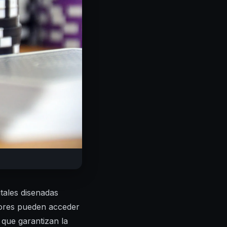
itales disenadas
adores pueden acceder
 que garantizan la