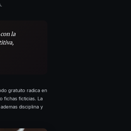
.
 con la
itiva,
odo gratuito radica en
fichas ficticias. La
ademas disciplina y