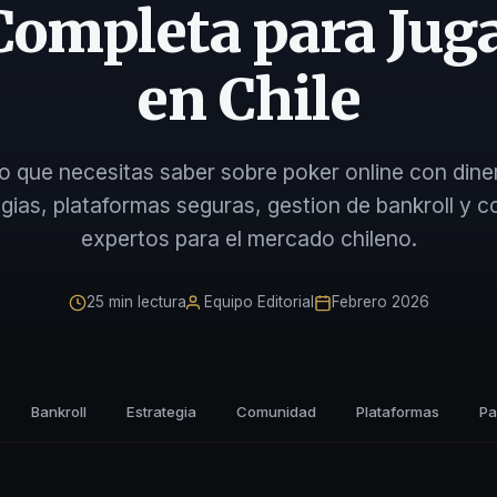
Completa para Jug
en Chile
o que necesitas saber sobre poker online con diner
gias, plataformas seguras, gestion de bankroll y 
expertos para el mercado chileno.
25 min lectura
Equipo Editorial
Febrero 2026
Bankroll
Estrategia
Comunidad
Plataformas
Pa