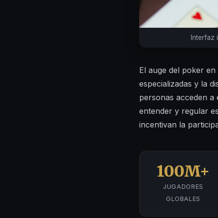
Interfaz 
El auge del poker en 
especializadas y la d
personas acceden a e
entender y regular e
incentivan la particip
100M+
JUGADORES
GLOBALES