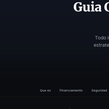
Guia 
Todo l
estrate
Que es
Financiamiento
Seguridad