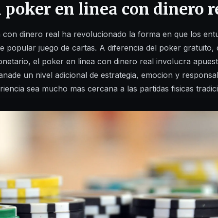
l poker en linea con dinero r
a con dinero real ha revolucionado la forma en que los ent
te popular juego de cartas. A diferencia del poker gratuito,
onetario, el poker en linea con dinero real involucra apues
 anade un nivel adicional de estrategia, emocion y responsab
iencia sea mucho mas cercana a las partidas fisicas tradic