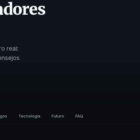
adores
o real:
consejos
gos
Tecnologia
Futuro
FAQ