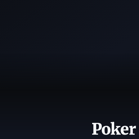
Poker