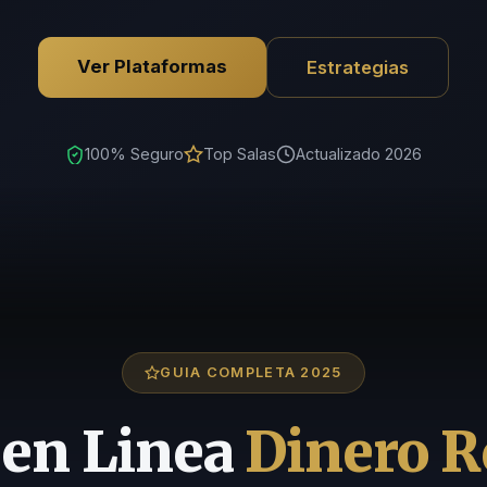
Ver Plataformas
Estrategias
100% Seguro
Top Salas
Actualizado 2026
GUIA COMPLETA 2025
 en Linea
Dinero R