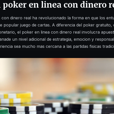
l poker en linea con dinero r
a con dinero real ha revolucionado la forma en que los ent
te popular juego de cartas. A diferencia del poker gratuito,
onetario, el poker en linea con dinero real involucra apues
 anade un nivel adicional de estrategia, emocion y responsab
iencia sea mucho mas cercana a las partidas fisicas tradic