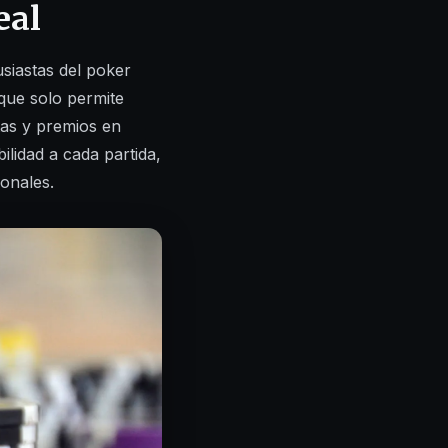
eal
usiastas del poker
 que solo permite
tas y premios en
ilidad a cada partida,
ionales.