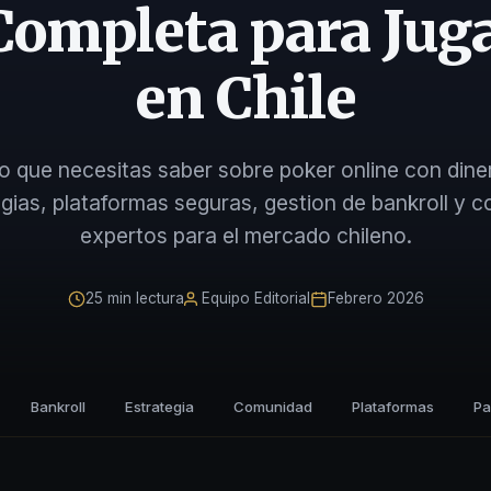
Completa para Jug
en Chile
o que necesitas saber sobre poker online con diner
gias, plataformas seguras, gestion de bankroll y 
expertos para el mercado chileno.
25 min lectura
Equipo Editorial
Febrero 2026
Bankroll
Estrategia
Comunidad
Plataformas
Pa