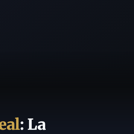
eal
: La