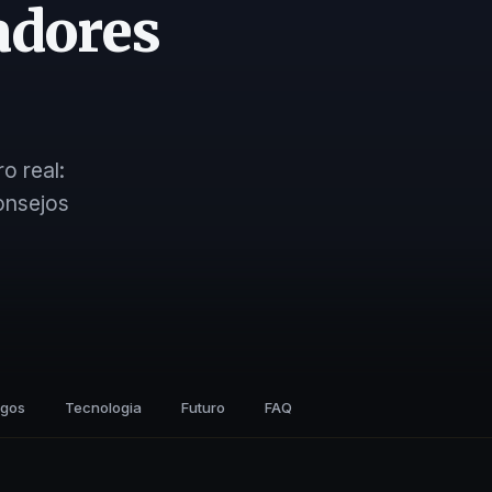
adores
o real:
consejos
gos
Tecnologia
Futuro
FAQ