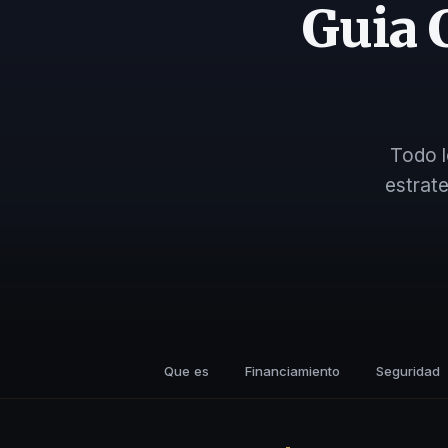
Guia 
Todo l
estrate
Que es
Financiamiento
Seguridad