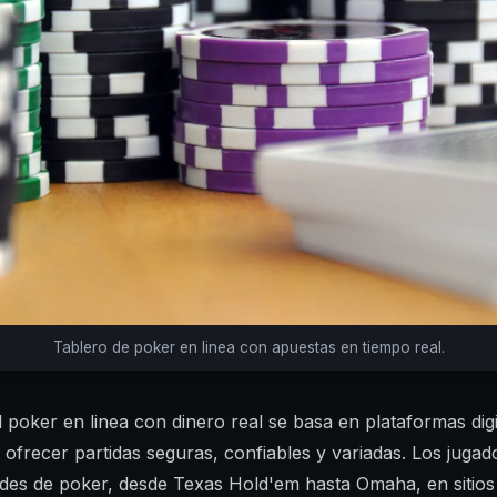
Tablero de poker en linea con apuestas en tiempo real.
 poker en linea con dinero real se basa en plataformas dig
 ofrecer partidas seguras, confiables y variadas. Los jug
ades de poker, desde Texas Hold'em hasta Omaha, en sitios