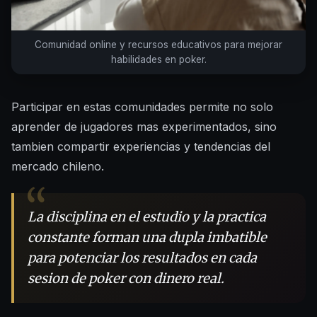
Comunidad online y recursos educativos para mejorar
habilidades en poker.
Participar en estas comunidades permite no solo
aprender de jugadores mas experimentados, sino
tambien compartir experiencias y tendencias del
mercado chileno.
La disciplina en el estudio y la practica
constante forman una dupla imbatible
para potenciar los resultados en cada
sesion de poker con dinero real.