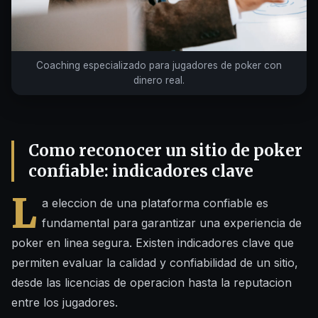
Coaching especializado para jugadores de poker con
dinero real.
Como reconocer un sitio de poker
confiable: indicadores clave
L
a eleccion de una plataforma confiable es
fundamental para garantizar una experiencia de
poker en linea segura. Existen indicadores clave que
permiten evaluar la calidad y confiabilidad de un sitio,
desde las licencias de operacion hasta la reputacion
entre los jugadores.