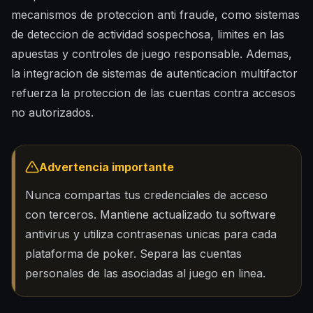
mecanismos de proteccion anti fraude, como sistemas
de deteccion de actividad sospechosa, limites en las
apuestas y controles de juego responsable. Ademas,
la integracion de sistemas de autenticacion multifactor
refuerza la proteccion de las cuentas contra accesos
no autorizados.
Advertencia importante
Nunca compartas tus credenciales de acceso
con terceros. Mantiene actualizado tu software
antivirus y utiliza contrasenas unicas para cada
plataforma de poker. Separa las cuentas
personales de las asociadas al juego en linea.