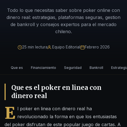
Todo lo que necesitas saber sobre poker online con
dinero real: estrategias, plataformas seguras, gestion
de bankroll y consejos expertos para el mercado
chileno.
25 min lectura
Equipo Editorial
Febrero 2026
Que es
Financiamiento
Seguridad
Bankroll
Estrategi
Que es el poker en linea con
dinero real
E
l poker en linea con dinero real ha
revolucionado la forma en que los entusiastas
del poker disfrutan de este popular juego de cartas. A