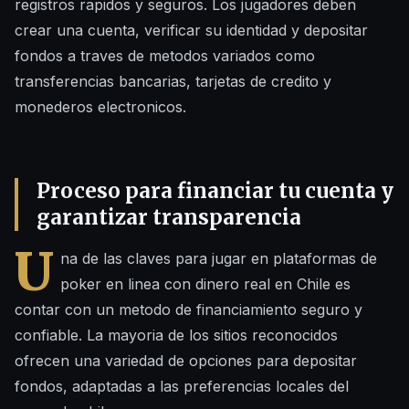
registros rapidos y seguros. Los jugadores deben
crear una cuenta, verificar su identidad y depositar
fondos a traves de metodos variados como
transferencias bancarias, tarjetas de credito y
monederos electronicos.
Proceso para financiar tu cuenta y
garantizar transparencia
U
na de las claves para jugar en plataformas de
poker en linea con dinero real en Chile es
contar con un metodo de financiamiento seguro y
confiable. La mayoria de los sitios reconocidos
ofrecen una variedad de opciones para depositar
fondos, adaptadas a las preferencias locales del