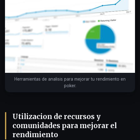
Herramientas de analisis para mejorar tu rendimiento en
poker.
Utilizacion de recursos y
comunidades para mejorar el
rendimiento