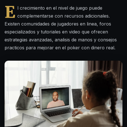
E
l crecimiento en el nivel de juego puede
complementarse con recursos adicionales.
Existen comunidades de jugadores en linea, foros
especializados y tutoriales en video que ofrecen
estrategias avanzadas, analisis de manos y consejos
practicos para mejorar en el poker con dinero real.