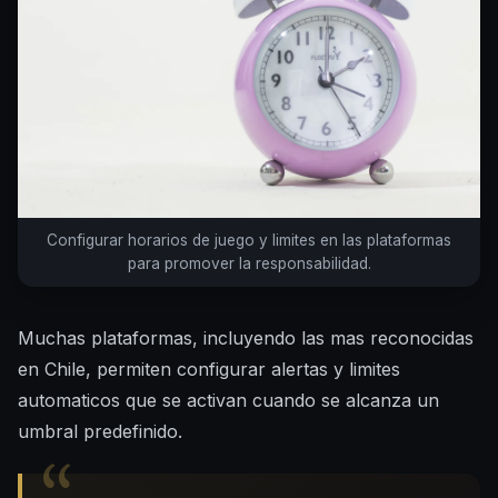
Configurar horarios de juego y limites en las plataformas
para promover la responsabilidad.
Muchas plataformas, incluyendo las mas reconocidas
en Chile, permiten configurar alertas y limites
automaticos que se activan cuando se alcanza un
umbral predefinido.