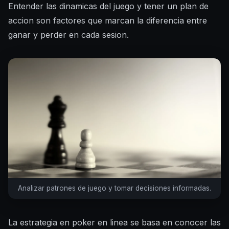
Entender las dinamicas del juego y tener un plan de
accion son factores que marcan la diferencia entre
ganar y perder en cada sesion.
Analizar patrones de juego y tomar decisiones informadas.
La estrategia en poker en linea se basa en conocer las