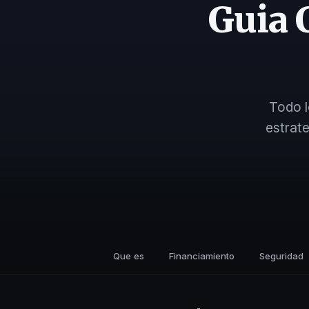
Guia 
Todo l
estrate
Que es
Financiamiento
Seguridad