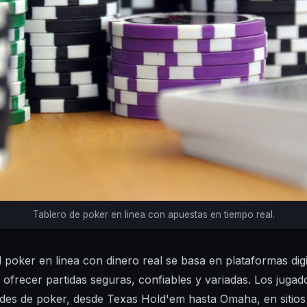
Tablero de poker en linea con apuestas en tiempo real.
 poker en linea con dinero real se basa en plataformas dig
 ofrecer partidas seguras, confiables y variadas. Los jug
ades de poker, desde Texas Hold'em hasta Omaha, en sitios