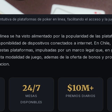
intuitiva de plataformas de poker en linea, facilitando el acceso y la ju
linea se ha visto alimentado por la popularidad de las plat
isponibilidad de dispositivos conectados a internet. En Chile
stas plataformas, impulsadas por un marco legal que, en 
sta modalidad de juego, ademas de la oferta de bonos y p
acion.
24/7
$10M+
MESAS
PREMIOS DIARIOS
DISPONIBLES