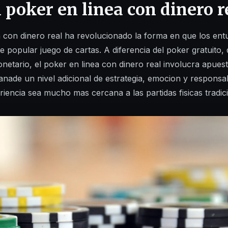
l poker en linea con dinero r
a con dinero real ha revolucionado la forma en que los ent
te popular juego de cartas. A diferencia del poker gratuito,
onetario, el poker en linea con dinero real involucra apues
 anade un nivel adicional de estrategia, emocion y responsab
iencia sea mucho mas cercana a las partidas fisicas tradic