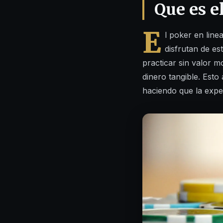
Que es e
E
l poker en line
disfrutan de es
practicar sin valor m
dinero tangible. Esto
haciendo que la exper