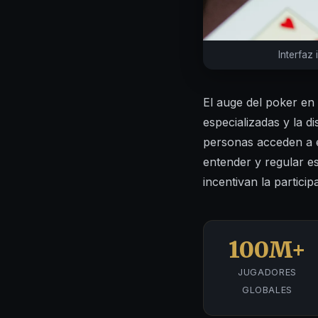
Interfaz 
El auge del poker en 
especializadas y la d
personas acceden a e
entender y regular e
incentivan la particip
100M+
JUGADORES
GLOBALES