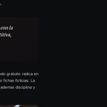
.
 con la
itiva,
odo gratuito radica en
fichas ficticias. La
ademas disciplina y