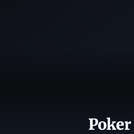
Poker