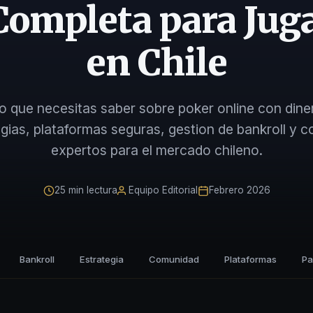
Completa para Jug
en Chile
o que necesitas saber sobre poker online con diner
gias, plataformas seguras, gestion de bankroll y 
expertos para el mercado chileno.
25 min lectura
Equipo Editorial
Febrero 2026
Bankroll
Estrategia
Comunidad
Plataformas
Pa