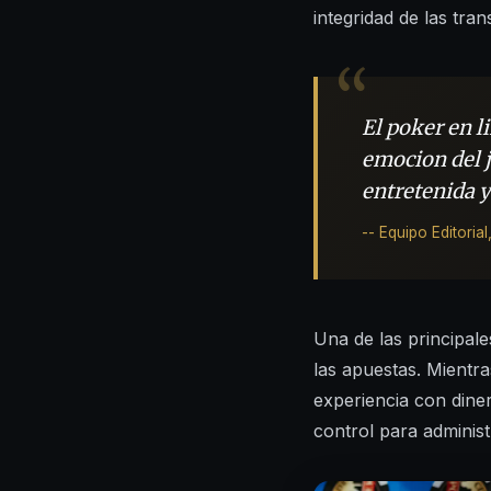
integridad de las tra
El poker en l
emocion del 
entretenida y
-- Equipo Editoria
Una de las principale
las apuestas. Mientras
experiencia con dine
control para adminis