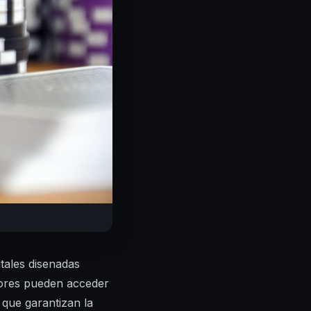
itales disenadas
adores pueden acceder
 que garantizan la