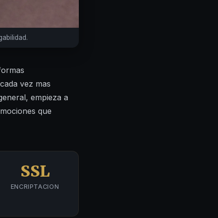
gabilidad.
aformas
, cada vez mas
general, empieza a
romociones que
SSL
ENCRIPTACION