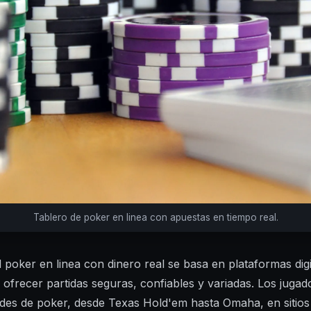
Tablero de poker en linea con apuestas en tiempo real.
 poker en linea con dinero real se basa en plataformas dig
 ofrecer partidas seguras, confiables y variadas. Los jug
ades de poker, desde Texas Hold'em hasta Omaha, en sitios