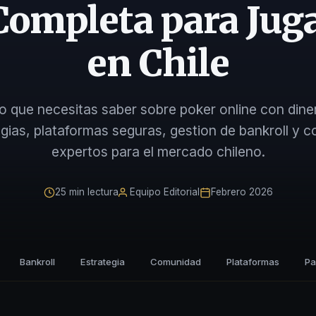
Completa para Jug
en Chile
o que necesitas saber sobre poker online con diner
gias, plataformas seguras, gestion de bankroll y 
expertos para el mercado chileno.
25 min lectura
Equipo Editorial
Febrero 2026
Bankroll
Estrategia
Comunidad
Plataformas
Pa