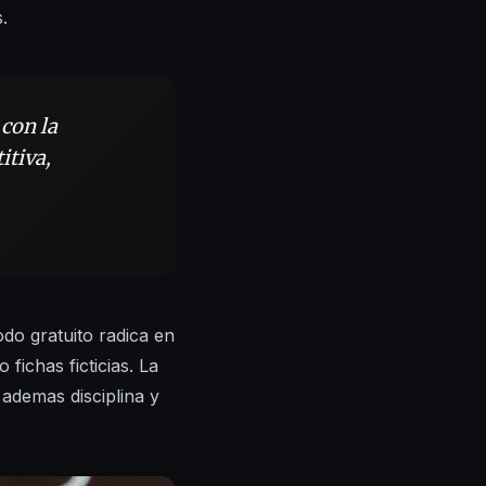
.
 con la
itiva,
odo gratuito radica en
fichas ficticias. La
ademas disciplina y