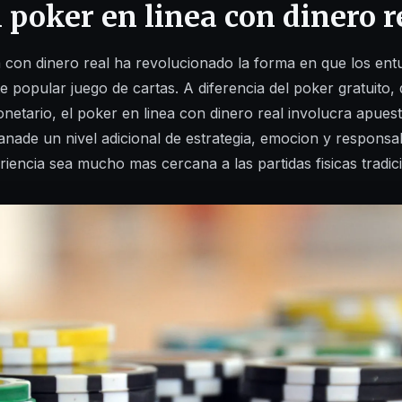
l poker en linea con dinero r
a con dinero real ha revolucionado la forma en que los ent
te popular juego de cartas. A diferencia del poker gratuito,
onetario, el poker en linea con dinero real involucra apues
 anade un nivel adicional de estrategia, emocion y responsab
iencia sea mucho mas cercana a las partidas fisicas tradic