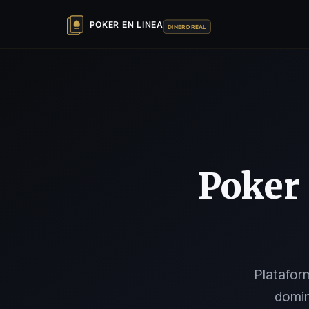
Poker
Platafor
domin