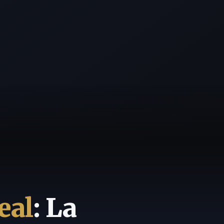
eal
: La