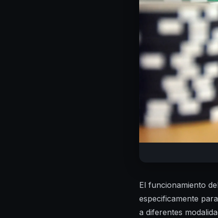
El funcionamiento del
especificamente para
a diferentes modalid