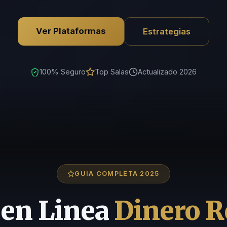
Ver Plataformas
Estrategias
100% Seguro
Top Salas
Actualizado 2026
GUIA COMPLETA 2025
 en Linea
Dinero R