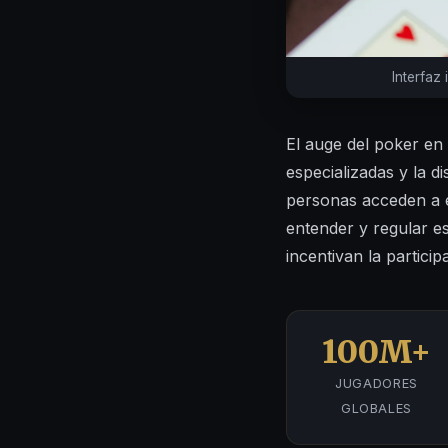
Interfaz 
El auge del poker en 
especializadas y la d
personas acceden a e
entender y regular e
incentivan la particip
100M+
JUGADORES
GLOBALES