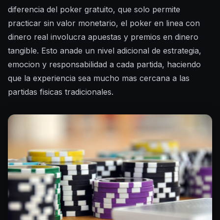
diferencia del poker gratuito, que solo permite
practicar sin valor monetario, el poker en linea con
dinero real involucra apuestas y premios en dinero
tangible. Esto anade un nivel adicional de estrategia,
emocion y responsabilidad a cada partida, haciendo
que la experiencia sea mucho mas cercana a las
partidas fisicas tradicionales.