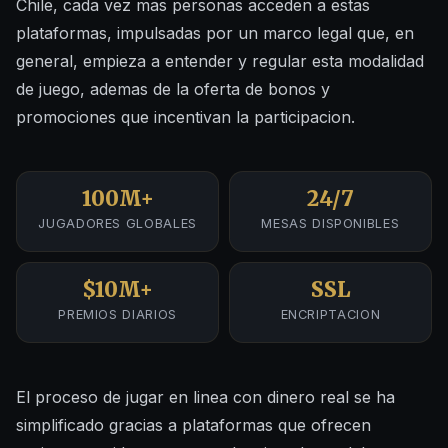
Chile, cada vez mas personas acceden a estas
plataformas, impulsadas por un marco legal que, en
general, empieza a entender y regular esta modalidad
de juego, ademas de la oferta de bonos y
promociones que incentivan la participacion.
100M+
24/7
JUGADORES GLOBALES
MESAS DISPONIBLES
$10M+
SSL
PREMIOS DIARIOS
ENCRIPTACION
El proceso de jugar en linea con dinero real se ha
simplificado gracias a plataformas que ofrecen