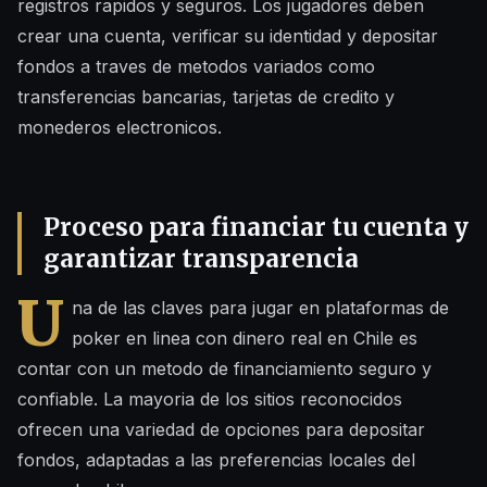
registros rapidos y seguros. Los jugadores deben
crear una cuenta, verificar su identidad y depositar
fondos a traves de metodos variados como
transferencias bancarias, tarjetas de credito y
monederos electronicos.
Proceso para financiar tu cuenta y
garantizar transparencia
U
na de las claves para jugar en plataformas de
poker en linea con dinero real en Chile es
contar con un metodo de financiamiento seguro y
confiable. La mayoria de los sitios reconocidos
ofrecen una variedad de opciones para depositar
fondos, adaptadas a las preferencias locales del