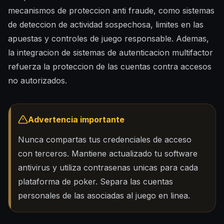
mecanismos de proteccion anti fraude, como sistemas
de deteccion de actividad sospechosa, limites en las
apuestas y controles de juego responsable. Ademas,
la integracion de sistemas de autenticacion multifactor
refuerza la proteccion de las cuentas contra accesos
no autorizados.
Advertencia importante
Nunca compartas tus credenciales de acceso
con terceros. Mantiene actualizado tu software
antivirus y utiliza contrasenas unicas para cada
plataforma de poker. Separa las cuentas
personales de las asociadas al juego en linea.