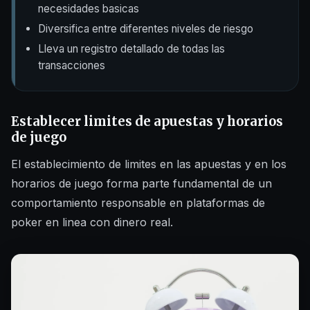
necesidades basicas
Diversifica entre diferentes niveles de riesgo
Lleva un registro detallado de todas las
transacciones
Establecer limites de apuestas y horarios
de juego
El establecimiento de limites en las apuestas y en los
horarios de juego forma parte fundamental de un
comportamiento responsable en plataformas de
poker en linea con dinero real.