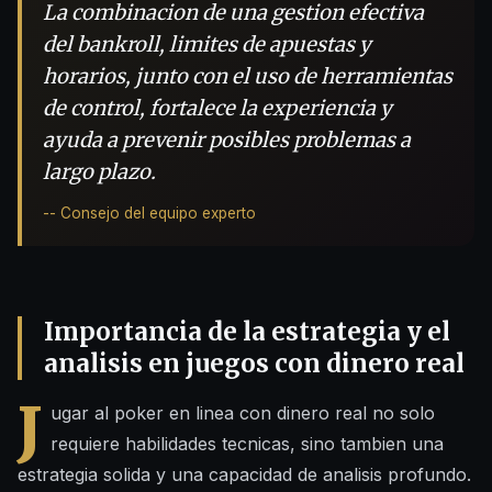
La combinacion de una gestion efectiva
del bankroll, limites de apuestas y
horarios, junto con el uso de herramientas
de control, fortalece la experiencia y
ayuda a prevenir posibles problemas a
largo plazo.
-- Consejo del equipo experto
Importancia de la estrategia y el
analisis en juegos con dinero real
J
ugar al poker en linea con dinero real no solo
requiere habilidades tecnicas, sino tambien una
estrategia solida y una capacidad de analisis profundo.