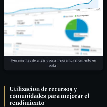
Herramientas de analisis para mejorar tu rendimiento en
poker.
Utilizacion de recursos y
comunidades para mejorar el
rendimiento