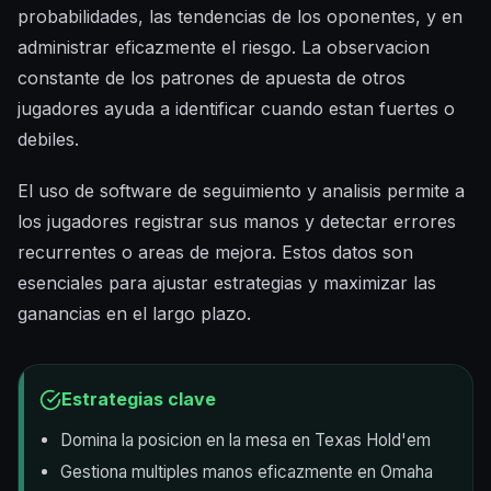
probabilidades, las tendencias de los oponentes, y en
administrar eficazmente el riesgo. La observacion
constante de los patrones de apuesta de otros
jugadores ayuda a identificar cuando estan fuertes o
debiles.
El uso de software de seguimiento y analisis permite a
los jugadores registrar sus manos y detectar errores
recurrentes o areas de mejora. Estos datos son
esenciales para ajustar estrategias y maximizar las
ganancias en el largo plazo.
Estrategias clave
Domina la posicion en la mesa en Texas Hold'em
Gestiona multiples manos eficazmente en Omaha