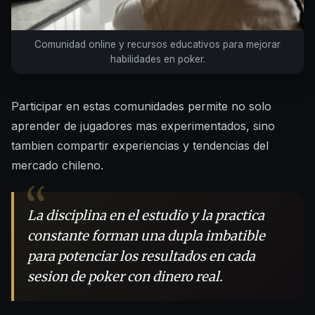
Comunidad online y recursos educativos para mejorar
habilidades en poker.
Participar en estas comunidades permite no solo
aprender de jugadores mas experimentados, sino
tambien compartir experiencias y tendencias del
mercado chileno.
La disciplina en el estudio y la practica
constante forman una dupla imbatible
para potenciar los resultados en cada
sesion de poker con dinero real.