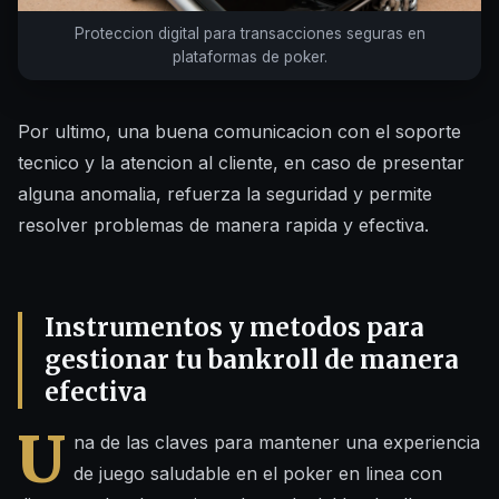
Proteccion digital para transacciones seguras en
plataformas de poker.
Por ultimo, una buena comunicacion con el soporte
tecnico y la atencion al cliente, en caso de presentar
alguna anomalia, refuerza la seguridad y permite
resolver problemas de manera rapida y efectiva.
Instrumentos y metodos para
gestionar tu bankroll de manera
efectiva
U
na de las claves para mantener una experiencia
de juego saludable en el poker en linea con