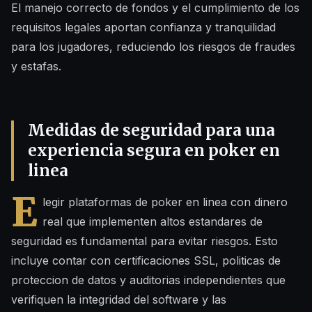
El manejo correcto de fondos y el cumplimiento de los
requisitos legales aportan confianza y tranquilidad
para los jugadores, reduciendo los riesgos de fraudes
y estafas.
Medidas de seguridad para una
experiencia segura en poker en
linea
E
legir plataformas de poker en linea con dinero
real que implementen altos estandares de
seguridad es fundamental para evitar riesgos. Esto
incluye contar con certificaciones SSL, politicas de
proteccion de datos y auditorias independientes que
verifiquen la integridad del software y las