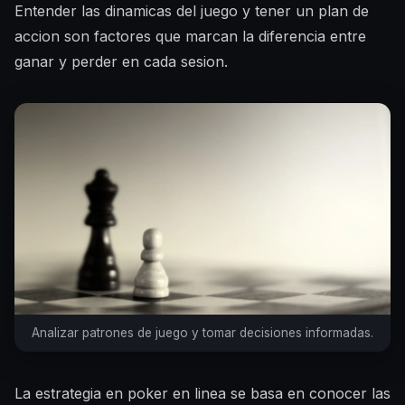
Entender las dinamicas del juego y tener un plan de
accion son factores que marcan la diferencia entre
ganar y perder en cada sesion.
Analizar patrones de juego y tomar decisiones informadas.
La estrategia en poker en linea se basa en conocer las