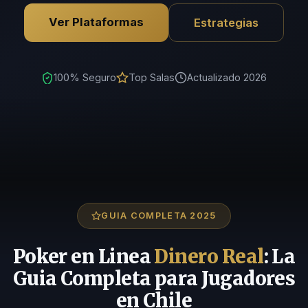
Ver Plataformas
Estrategias
100% Seguro
Top Salas
Actualizado 2026
GUIA COMPLETA 2025
Poker en Linea
Dinero Real
: La
Guia Completa para Jugadores
en Chile