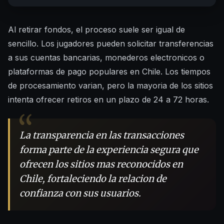
Al retirar fondos, el proceso suele ser igual de
sencillo. Los jugadores pueden solicitar transferencias
a sus cuentas bancarias, monederos electronicos o
plataformas de pago populares en Chile. Los tiempos
de procesamiento varian, pero la mayoria de los sitios
intenta ofrecer retiros en un plazo de 24 a 72 horas.
La transparencia en las transacciones
forma parte de la experiencia segura que
ofrecen los sitios mas reconocidos en
Chile, fortaleciendo la relacion de
confianza con sus usuarios.