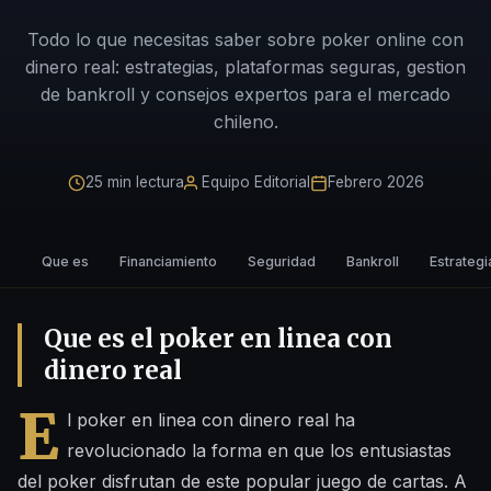
Todo lo que necesitas saber sobre poker online con
dinero real: estrategias, plataformas seguras, gestion
de bankroll y consejos expertos para el mercado
chileno.
25 min lectura
Equipo Editorial
Febrero 2026
Que es
Financiamiento
Seguridad
Bankroll
Estrategi
Que es el poker en linea con
dinero real
E
l poker en linea con dinero real ha
revolucionado la forma en que los entusiastas
del poker disfrutan de este popular juego de cartas. A