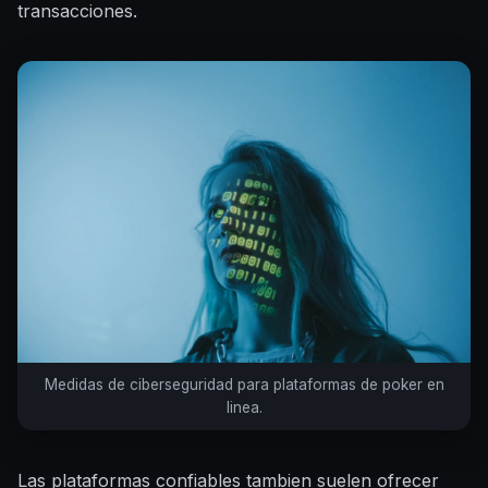
transacciones.
Medidas de ciberseguridad para plataformas de poker en
linea.
Las plataformas confiables tambien suelen ofrecer