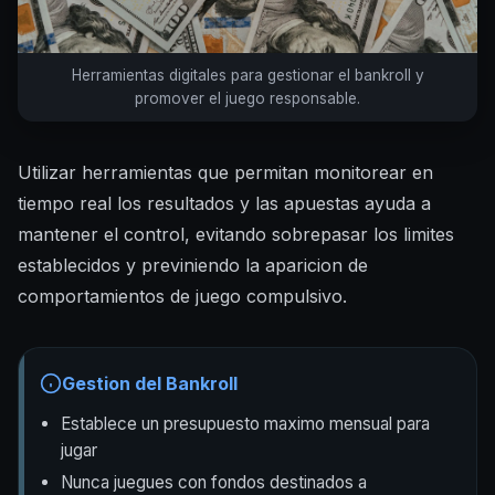
Herramientas digitales para gestionar el bankroll y
promover el juego responsable.
Utilizar herramientas que permitan monitorear en
tiempo real los resultados y las apuestas ayuda a
mantener el control, evitando sobrepasar los limites
establecidos y previniendo la aparicion de
comportamientos de juego compulsivo.
Gestion del Bankroll
Establece un presupuesto maximo mensual para
jugar
Nunca juegues con fondos destinados a