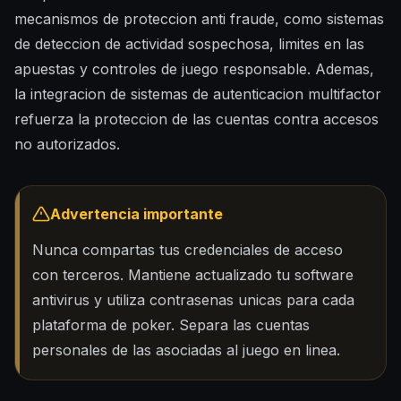
mecanismos de proteccion anti fraude, como sistemas
de deteccion de actividad sospechosa, limites en las
apuestas y controles de juego responsable. Ademas,
la integracion de sistemas de autenticacion multifactor
refuerza la proteccion de las cuentas contra accesos
no autorizados.
Advertencia importante
Nunca compartas tus credenciales de acceso
con terceros. Mantiene actualizado tu software
antivirus y utiliza contrasenas unicas para cada
plataforma de poker. Separa las cuentas
personales de las asociadas al juego en linea.