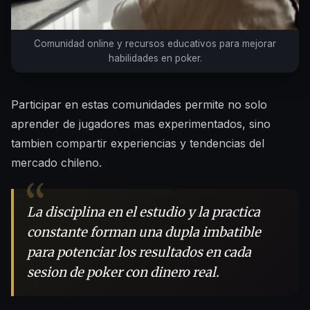
Comunidad online y recursos educativos para mejorar
habilidades en poker.
Participar en estas comunidades permite no solo
aprender de jugadores mas experimentados, sino
tambien compartir experiencias y tendencias del
mercado chileno.
La disciplina en el estudio y la practica
constante forman una dupla imbatible
para potenciar los resultados en cada
sesion de poker con dinero real.