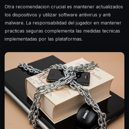
Otra recomendacion crucial es mantener actualizados
los dispositivos y utilizar software antivirus y anti
malware. La responsabilidad del jugador en mantener
practicas seguras complementa las medidas tecnicas
implementadas por las plataformas.