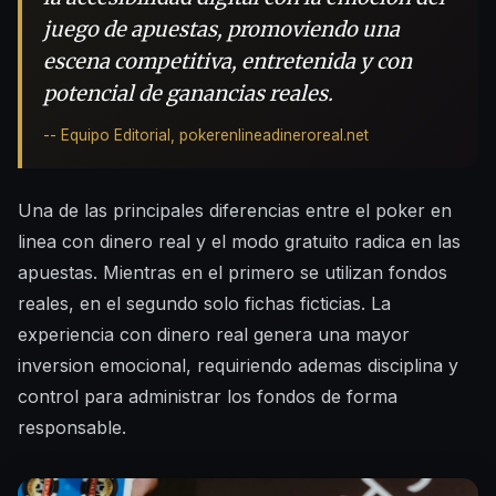
juego de apuestas, promoviendo una
escena competitiva, entretenida y con
potencial de ganancias reales.
-- Equipo Editorial, pokerenlineadineroreal.net
Una de las principales diferencias entre el poker en
linea con dinero real y el modo gratuito radica en las
apuestas. Mientras en el primero se utilizan fondos
reales, en el segundo solo fichas ficticias. La
experiencia con dinero real genera una mayor
inversion emocional, requiriendo ademas disciplina y
control para administrar los fondos de forma
responsable.