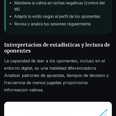
Mantiene la calma en rachas negativas (control del
tilt)
Adapta tu estilo segun el perfil de los oponentes
Revisa y analiza tus sesiones regularmente
Interpretacion de estadisticas y lectura de
oponentes
La capacidad de leer a los oponentes, incluso en el
entorno digital, es una habilidad diferenciadora.
Analizar patrones de apuestas, tiempos de decision y
frecuencia de manos jugadas proporciona
informacion valiosa.