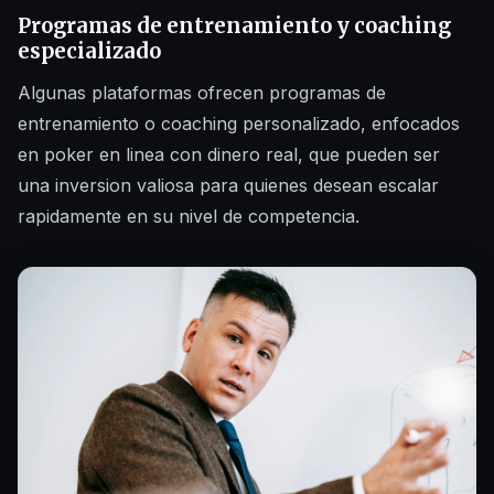
Programas de entrenamiento y coaching
especializado
Algunas plataformas ofrecen programas de
entrenamiento o coaching personalizado, enfocados
en poker en linea con dinero real, que pueden ser
una inversion valiosa para quienes desean escalar
rapidamente en su nivel de competencia.