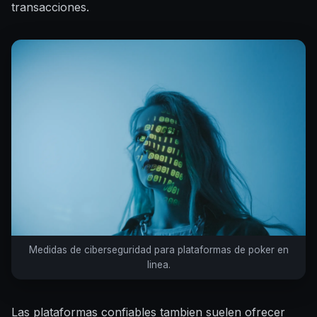
transacciones.
Medidas de ciberseguridad para plataformas de poker en
linea.
Las plataformas confiables tambien suelen ofrecer