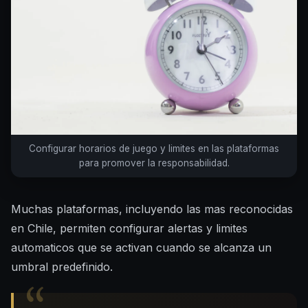
Configurar horarios de juego y limites en las plataformas
para promover la responsabilidad.
Muchas plataformas, incluyendo las mas reconocidas
en Chile, permiten configurar alertas y limites
automaticos que se activan cuando se alcanza un
umbral predefinido.