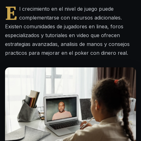
E
l crecimiento en el nivel de juego puede
complementarse con recursos adicionales.
Existen comunidades de jugadores en linea, foros
especializados y tutoriales en video que ofrecen
estrategias avanzadas, analisis de manos y consejos
practicos para mejorar en el poker con dinero real.