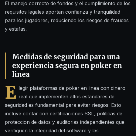
El manejo correcto de fondos y el cumplimiento de los
requisitos legales aportan confianza y tranquilidad
para los jugadores, reduciendo los riesgos de fraudes
y estafas.
Medidas de seguridad para una
experiencia segura en poker en
linea
E
legir plataformas de poker en linea con dinero
real que implementen altos estandares de
seguridad es fundamental para evitar riesgos. Esto
incluye contar con certificaciones SSL, politicas de
proteccion de datos y auditorias independientes que
verifiquen la integridad del software y las