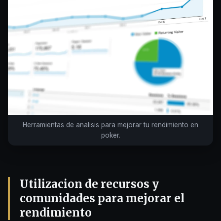
Herramientas de analisis para mejorar tu rendimiento en
poker.
Utilizacion de recursos y
comunidades para mejorar el
rendimiento