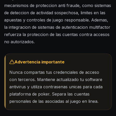
mecanismos de proteccion anti fraude, como sistemas
de deteccion de actividad sospechosa, limites en las
apuestas y controles de juego responsable. Ademas,
la integracion de sistemas de autenticacion multifactor
refuerza la proteccion de las cuentas contra accesos
no autorizados.
Advertencia importante
Nunca compartas tus credenciales de acceso
con terceros. Mantiene actualizado tu software
antivirus y utiliza contrasenas unicas para cada
plataforma de poker. Separa las cuentas
personales de las asociadas al juego en linea.