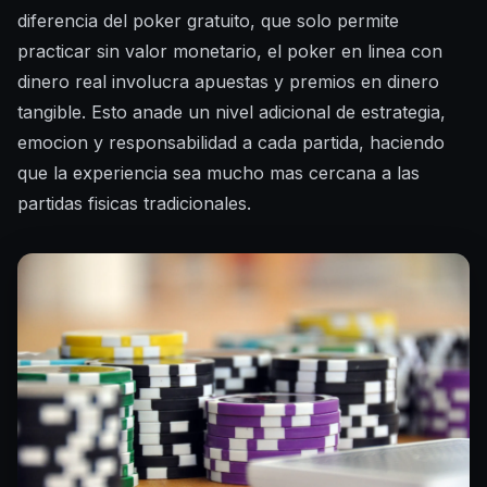
diferencia del poker gratuito, que solo permite
practicar sin valor monetario, el poker en linea con
dinero real involucra apuestas y premios en dinero
tangible. Esto anade un nivel adicional de estrategia,
emocion y responsabilidad a cada partida, haciendo
que la experiencia sea mucho mas cercana a las
partidas fisicas tradicionales.