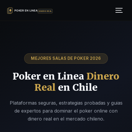
MEJORES SALAS DE POKER 2026
Poker en Linea
Dinero
Real
en Chile
Plataformas seguras, estrategias probadas y guias
de expertos para dominar el poker online con
dinero real en el mercado chileno.