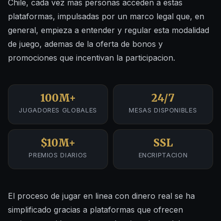
Chile, cada vez mas personas acceden a estas
plataformas, impulsadas por un marco legal que, en
general, empieza a entender y regular esta modalidad
de juego, ademas de la oferta de bonos y
promociones que incentivan la participacion.
100M+
24/7
JUGADORES GLOBALES
MESAS DISPONIBLES
$10M+
SSL
PREMIOS DIARIOS
ENCRIPTACION
El proceso de jugar en linea con dinero real se ha
simplificado gracias a plataformas que ofrecen