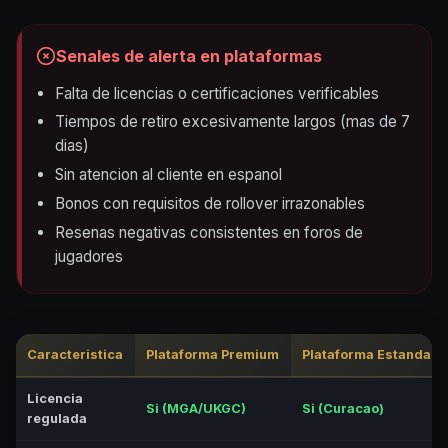
Senales de alerta en plataformas
Falta de licencias o certificaciones verificables
Tiempos de retiro excesivamente largos (mas de 7
dias)
Sin atencion al cliente en espanol
Bonos con requisitos de rollover irrazonables
Resenas negativas consistentes en foros de
jugadores
Caracteristica
Plataforma Premium
Plataforma Estandar
Licencia
Si (MGA/UKGC)
Si (Curacao)
regulada