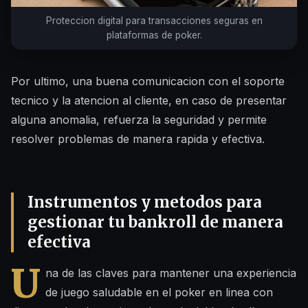
Proteccion digital para transacciones seguras en
plataformas de poker.
Por ultimo, una buena comunicacion con el soporte
tecnico y la atencion al cliente, en caso de presentar
alguna anomalia, refuerza la seguridad y permite
resolver problemas de manera rapida y efectiva.
Instrumentos y metodos para
gestionar tu bankroll de manera
efectiva
U
na de las claves para mantener una experiencia
de juego saludable en el poker en linea con