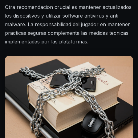
Otra recomendacion crucial es mantener actualizados
los dispositivos y utilizar software antivirus y anti
malware. La responsabilidad del jugador en mantener
practicas seguras complementa las medidas tecnicas
implementadas por las plataformas.