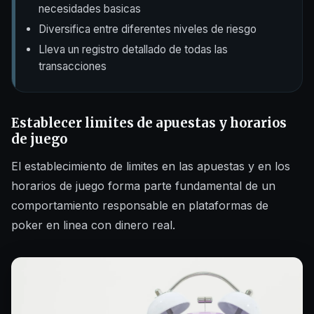
necesidades basicas
Diversifica entre diferentes niveles de riesgo
Lleva un registro detallado de todas las
transacciones
Establecer limites de apuestas y horarios
de juego
El establecimiento de limites en las apuestas y en los
horarios de juego forma parte fundamental de un
comportamiento responsable en plataformas de
poker en linea con dinero real.