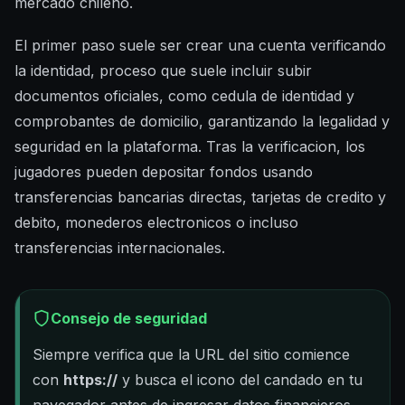
mercado chileno.
El primer paso suele ser crear una cuenta verificando
la identidad, proceso que suele incluir subir
documentos oficiales, como cedula de identidad y
comprobantes de domicilio, garantizando la legalidad y
seguridad en la plataforma. Tras la verificacion, los
jugadores pueden depositar fondos usando
transferencias bancarias directas, tarjetas de credito y
debito, monederos electronicos o incluso
transferencias internacionales.
Consejo de seguridad
Siempre verifica que la URL del sitio comience
con
https://
y busca el icono del candado en tu
navegador antes de ingresar datos financieros.