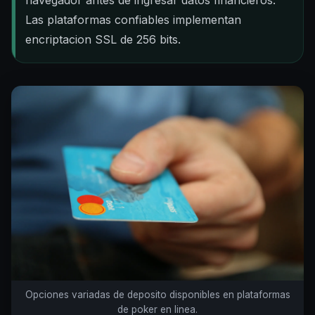
Las plataformas confiables implementan
encriptacion SSL de 256 bits.
Opciones variadas de deposito disponibles en plataformas
de poker en linea.