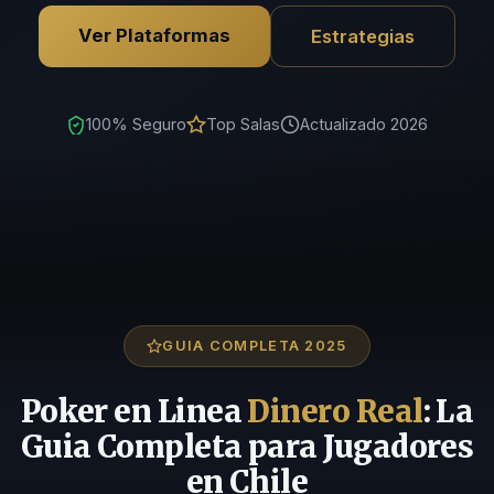
Ver Plataformas
Estrategias
100% Seguro
Top Salas
Actualizado 2026
GUIA COMPLETA 2025
Poker en Linea
Dinero Real
: La
Guia Completa para Jugadores
en Chile