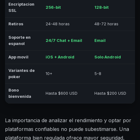
Encriptacion
256-bit
128-bit
SSL
Retiros
24-48 horas
48-72 horas
Soporte en
24/7 Chat + Email
Email
espanol
App movil
iOS + Android
Solo Android
Variantes de
10+
5-8
poker
Bono
Hasta $600 USD
Hasta $200 USD
bienvenida
La importancia de analizar el rendimiento y optar por
plataformas confiables no puede subestimarse. Una
plataforma bien regulada ofrece mayor seguridad,