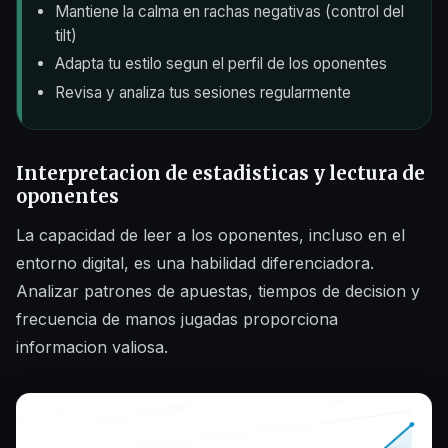
Mantiene la calma en rachas negativas (control del
tilt)
Adapta tu estilo segun el perfil de los oponentes
Revisa y analiza tus sesiones regularmente
Interpretacion de estadisticas y lectura de
oponentes
La capacidad de leer a los oponentes, incluso en el
entorno digital, es una habilidad diferenciadora.
Analizar patrones de apuestas, tiempos de decision y
frecuencia de manos jugadas proporciona
informacion valiosa.