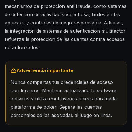
mecanismos de proteccion anti fraude, como sistemas
de deteccion de actividad sospechosa, limites en las
apuestas y controles de juego responsable. Ademas,
la integracion de sistemas de autenticacion multifactor
refuerza la proteccion de las cuentas contra accesos
no autorizados.
Advertencia importante
Nunca compartas tus credenciales de acceso
con terceros. Mantiene actualizado tu software
antivirus y utiliza contrasenas unicas para cada
plataforma de poker. Separa las cuentas
personales de las asociadas al juego en linea.