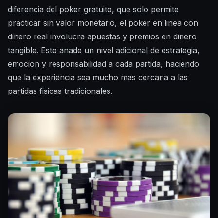
diferencia del poker gratuito, que solo permite
practicar sin valor monetario, el poker en linea con
dinero real involucra apuestas y premios en dinero
tangible. Esto anade un nivel adicional de estrategia,
emocion y responsabilidad a cada partida, haciendo
que la experiencia sea mucho mas cercana a las
partidas fisicas tradicionales.