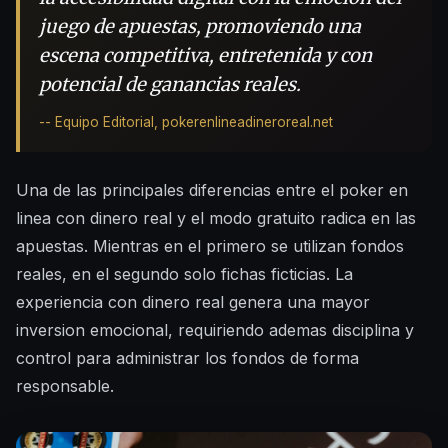
juego de apuestas, promoviendo una
escena competitiva, entretenida y con
potencial de ganancias reales.
-- Equipo Editorial, pokerenlineadineroreal.net
Una de las principales diferencias entre el poker en
linea con dinero real y el modo gratuito radica en las
apuestas. Mientras en el primero se utilizan fondos
reales, en el segundo solo fichas ficticias. La
experiencia con dinero real genera una mayor
inversion emocional, requiriendo ademas disciplina y
control para administrar los fondos de forma
responsable.