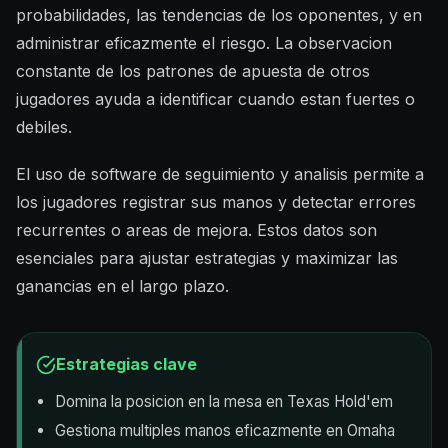
probabilidades, las tendencias de los oponentes, y en
administrar eficazmente el riesgo. La observacion
constante de los patrones de apuesta de otros
jugadores ayuda a identificar cuando estan fuertes o
debiles.
El uso de software de seguimiento y analisis permite a
los jugadores registrar sus manos y detectar errores
recurrentes o areas de mejora. Estos datos son
esenciales para ajustar estrategias y maximizar las
ganancias en el largo plazo.
Estrategias clave
Domina la posicion en la mesa en Texas Hold'em
Gestiona multiples manos eficazmente en Omaha