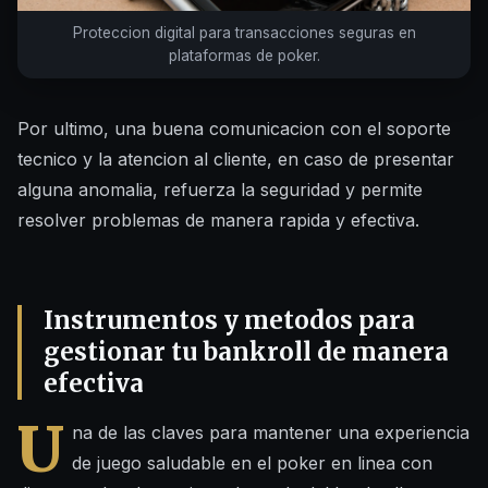
Proteccion digital para transacciones seguras en
plataformas de poker.
Por ultimo, una buena comunicacion con el soporte
tecnico y la atencion al cliente, en caso de presentar
alguna anomalia, refuerza la seguridad y permite
resolver problemas de manera rapida y efectiva.
Instrumentos y metodos para
gestionar tu bankroll de manera
efectiva
U
na de las claves para mantener una experiencia
de juego saludable en el poker en linea con