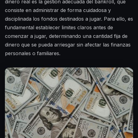
dinero real es la gestion adecuada del bankroll, que
consiste en administrar de forma cuidadosa y
disciplinada los fondos destinados a jugar. Para ello, es
fundamental establecer limites claros antes de
comenzar a jugar, determinando una cantidad fija de
dinero que se pueda arriesgar sin afectar las finanzas
personales o familiares.