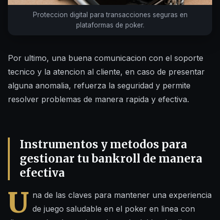
Proteccion digital para transacciones seguras en
plataformas de poker.
Por ultimo, una buena comunicacion con el soporte
tecnico y la atencion al cliente, en caso de presentar
alguna anomalia, refuerza la seguridad y permite
resolver problemas de manera rapida y efectiva.
Instrumentos y metodos para
gestionar tu bankroll de manera
efectiva
U
na de las claves para mantener una experiencia
de juego saludable en el poker en linea con