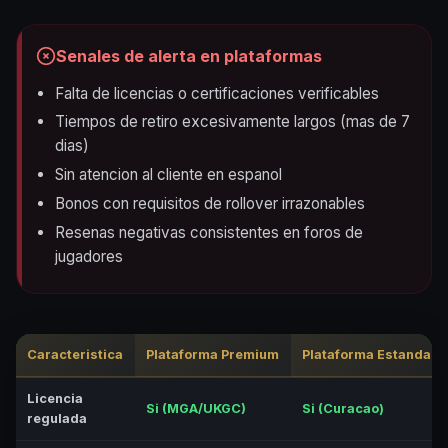
Senales de alerta en plataformas
Falta de licencias o certificaciones verificables
Tiempos de retiro excesivamente largos (mas de 7
dias)
Sin atencion al cliente en espanol
Bonos con requisitos de rollover irrazonables
Resenas negativas consistentes en foros de
jugadores
Caracteristica
Plataforma Premium
Plataforma Estandar
Licencia
Si (MGA/UKGC)
Si (Curacao)
regulada