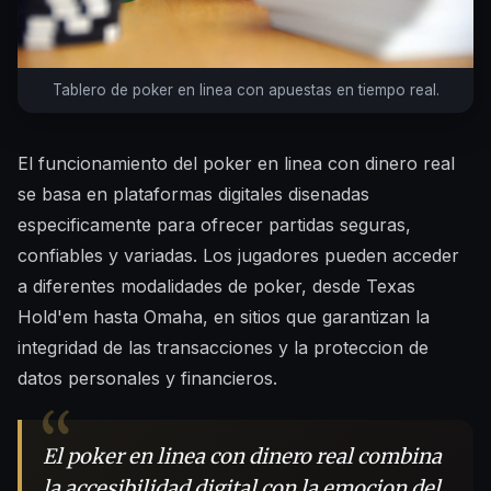
Tablero de poker en linea con apuestas en tiempo real.
El funcionamiento del poker en linea con dinero real
se basa en plataformas digitales disenadas
especificamente para ofrecer partidas seguras,
confiables y variadas. Los jugadores pueden acceder
a diferentes modalidades de poker, desde Texas
Hold'em hasta Omaha, en sitios que garantizan la
integridad de las transacciones y la proteccion de
datos personales y financieros.
El poker en linea con dinero real combina
la accesibilidad digital con la emocion del