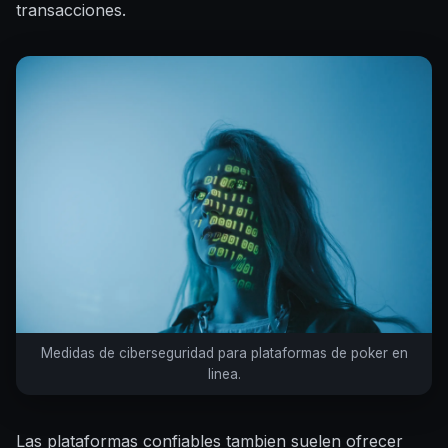
transacciones.
Medidas de ciberseguridad para plataformas de poker en
linea.
Las plataformas confiables tambien suelen ofrecer