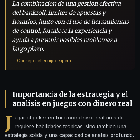
La combinacion de una gestion efectiva
del bankroll, limites de apuestas y
horarios, junto con el uso de herramientas
de control, fortalece la experiencia y
ayuda a prevenir posibles problemas a
largo plazo.
-- Consejo del equipo experto
Importancia de la estrategia y el
analisis en juegos con dinero real
J
ugar al poker en linea con dinero real no solo
requiere habilidades tecnicas, sino tambien una
estrategia solida y una capacidad de analisis profundo.