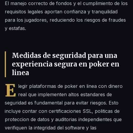
El manejo correcto de fondos y el cumplimiento de los
requisitos legales aportan confianza y tranquilidad
para los jugadores, reduciendo los riesgos de fraudes
y estafas.
Medidas de seguridad para una
experiencia segura en poker en
linea
E
legir plataformas de poker en linea con dinero
real que implementen altos estandares de
seguridad es fundamental para evitar riesgos. Esto
incluye contar con certificaciones SSL, politicas de
proteccion de datos y auditorias independientes que
verifiquen la integridad del software y las