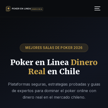
MEJORES SALAS DE POKER 2026
Poker en Linea
Dinero
Real
en Chile
Plataformas seguras, estrategias probadas y guias
de expertos para dominar el poker online con
dinero real en el mercado chileno.