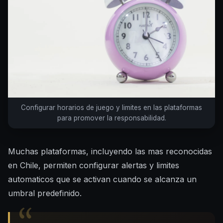
Configurar horarios de juego y limites en las plataformas
para promover la responsabilidad.
Muchas plataformas, incluyendo las mas reconocidas
en Chile, permiten configurar alertas y limites
automaticos que se activan cuando se alcanza un
umbral predefinido.