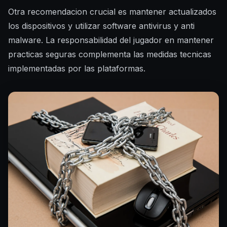
Otra recomendacion crucial es mantener actualizados
los dispositivos y utilizar software antivirus y anti
malware. La responsabilidad del jugador en mantener
practicas seguras complementa las medidas tecnicas
implementadas por las plataformas.