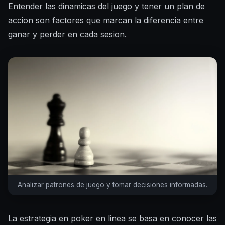
Entender las dinamicas del juego y tener un plan de
accion son factores que marcan la diferencia entre
ganar y perder en cada sesion.
Analizar patrones de juego y tomar decisiones informadas.
La estrategia en poker en linea se basa en conocer las