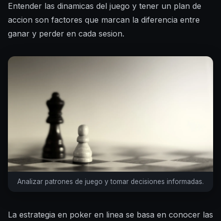
Entender las dinamicas del juego y tener un plan de
accion son factores que marcan la diferencia entre
ganar y perder en cada sesion.
Analizar patrones de juego y tomar decisiones informadas.
La estrategia en poker en linea se basa en conocer las