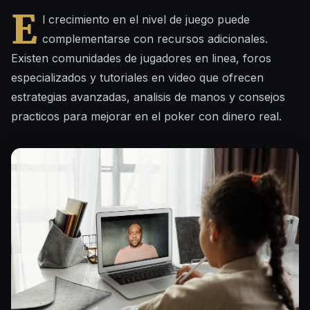
E
l crecimiento en el nivel de juego puede
complementarse con recursos adicionales.
Existen comunidades de jugadores en linea, foros
especializados y tutoriales en video que ofrecen
estrategias avanzadas, analisis de manos y consejos
practicos para mejorar en el poker con dinero real.