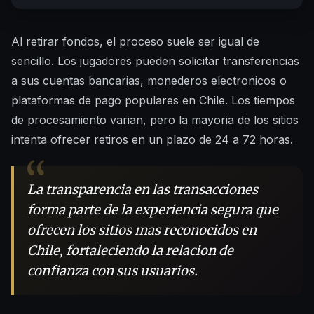
Al retirar fondos, el proceso suele ser igual de
sencillo. Los jugadores pueden solicitar transferencias
a sus cuentas bancarias, monederos electronicos o
plataformas de pago populares en Chile. Los tiempos
de procesamiento varian, pero la mayoria de los sitios
intenta ofrecer retiros en un plazo de 24 a 72 horas.
La transparencia en las transacciones
forma parte de la experiencia segura que
ofrecen los sitios mas reconocidos en
Chile, fortaleciendo la relacion de
confianza con sus usuarios.