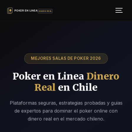
MEJORES SALAS DE POKER 2026
Poker en Linea
Dinero
Real
en Chile
Plataformas seguras, estrategias probadas y guias
de expertos para dominar el poker online con
dinero real en el mercado chileno.