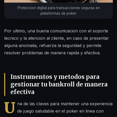
Proteccion digital para transacciones seguras en
plataformas de poker.
Por ultimo, una buena comunicacion con el soporte
tecnico y la atencion al cliente, en caso de presentar
alguna anomalia, refuerza la seguridad y permite
resolver problemas de manera rapida y efectiva.
Instrumentos y metodos para
gestionar tu bankroll de manera
efectiva
U
na de las claves para mantener una experiencia
de juego saludable en el poker en linea con