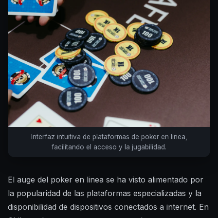
Interfaz intuitiva de plataformas de poker en linea,
facilitando el acceso y la jugabilidad.
El auge del poker en linea se ha visto alimentado por
la popularidad de las plataformas especializadas y la
disponibilidad de dispositivos conectados a internet. En