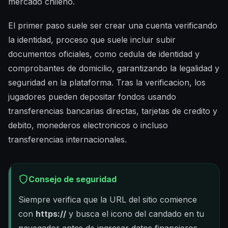
mercado chileno.
El primer paso suele ser crear una cuenta verificando
la identidad, proceso que suele incluir subir
documentos oficiales, como cedula de identidad y
comprobantes de domicilio, garantizando la legalidad y
seguridad en la plataforma. Tras la verificacion, los
jugadores pueden depositar fondos usando
transferencias bancarias directas, tarjetas de credito y
debito, monederos electronicos o incluso
transferencias internacionales.
Consejo de seguridad
Siempre verifica que la URL del sitio comience
con
https://
y busca el icono del candado en tu
navegador antes de ingresar datos financieros.