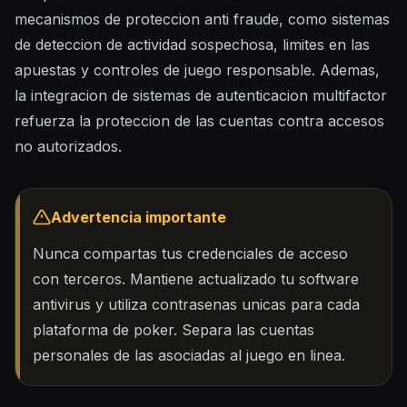
mecanismos de proteccion anti fraude, como sistemas
de deteccion de actividad sospechosa, limites en las
apuestas y controles de juego responsable. Ademas,
la integracion de sistemas de autenticacion multifactor
refuerza la proteccion de las cuentas contra accesos
no autorizados.
Advertencia importante
Nunca compartas tus credenciales de acceso
con terceros. Mantiene actualizado tu software
antivirus y utiliza contrasenas unicas para cada
plataforma de poker. Separa las cuentas
personales de las asociadas al juego en linea.