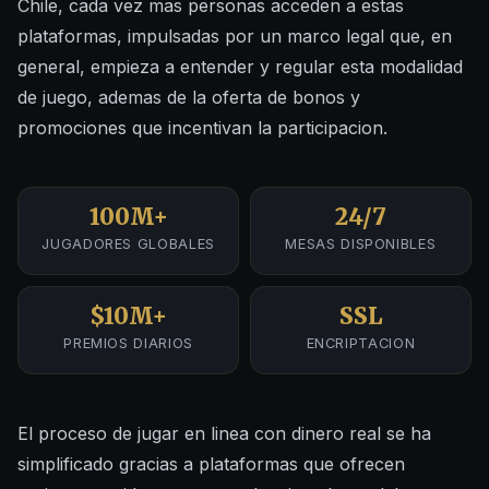
Chile, cada vez mas personas acceden a estas
plataformas, impulsadas por un marco legal que, en
general, empieza a entender y regular esta modalidad
de juego, ademas de la oferta de bonos y
promociones que incentivan la participacion.
100M+
24/7
JUGADORES GLOBALES
MESAS DISPONIBLES
$10M+
SSL
PREMIOS DIARIOS
ENCRIPTACION
El proceso de jugar en linea con dinero real se ha
simplificado gracias a plataformas que ofrecen