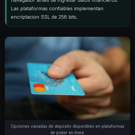
Las plataformas confiables implementan
encriptacion SSL de 256 bits.
Opciones variadas de deposito disponibles en plataformas
de poker en linea.