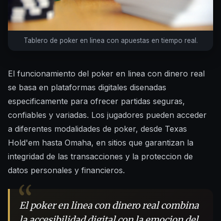
Tablero de poker en linea con apuestas en tiempo real.
El funcionamiento del poker en linea con dinero real
se basa en plataformas digitales disenadas
especificamente para ofrecer partidas seguras,
confiables y variadas. Los jugadores pueden acceder
a diferentes modalidades de poker, desde Texas
Hold'em hasta Omaha, en sitios que garantizan la
integridad de las transacciones y la proteccion de
datos personales y financieros.
El poker en linea con dinero real combina
la accesibilidad digital con la emocion del