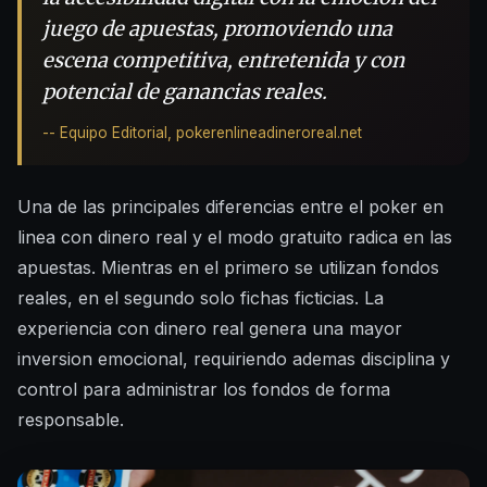
juego de apuestas, promoviendo una
escena competitiva, entretenida y con
potencial de ganancias reales.
-- Equipo Editorial, pokerenlineadineroreal.net
Una de las principales diferencias entre el poker en
linea con dinero real y el modo gratuito radica en las
apuestas. Mientras en el primero se utilizan fondos
reales, en el segundo solo fichas ficticias. La
experiencia con dinero real genera una mayor
inversion emocional, requiriendo ademas disciplina y
control para administrar los fondos de forma
responsable.