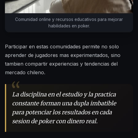
Comunidad online y recursos educativos para mejorar
habilidades en poker.
Participar en estas comunidades permite no solo
aprender de jugadores mas experimentados, sino
tambien compartir experiencias y tendencias del
mercado chileno.
La disciplina en el estudio y la practica
constante forman una dupla imbatible
para potenciar los resultados en cada
sesion de poker con dinero real.