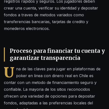
registros rapidos y seguros. Los jugadores deben
crear una cuenta, verificar su identidad y depositar
fondos a traves de metodos variados como
transferencias bancarias, tarjetas de credito y
monederos electronicos.
Proceso para financiar tu cuenta y
garantizar transparencia
U
na de las claves para jugar en plataformas de
poker en linea con dinero real en Chile es
contar con un metodo de financiamiento seguro y
confiable. La mayoria de los sitios reconocidos
ofrecen una variedad de opciones para depositar
fondos, adaptadas a las preferencias locales del