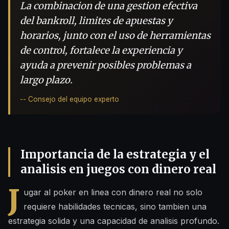
La combinacion de una gestion efectiva
del bankroll, limites de apuestas y
horarios, junto con el uso de herramientas
de control, fortalece la experiencia y
ayuda a prevenir posibles problemas a
largo plazo.
-- Consejo del equipo experto
Importancia de la estrategia y el
analisis en juegos con dinero real
J
ugar al poker en linea con dinero real no solo
requiere habilidades tecnicas, sino tambien una
estrategia solida y una capacidad de analisis profundo.