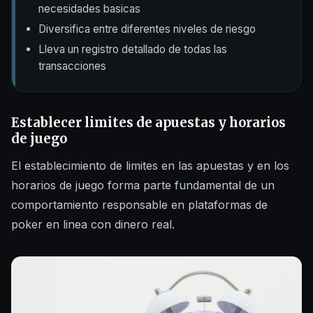
necesidades basicas
Diversifica entre diferentes niveles de riesgo
Lleva un registro detallado de todas las
transacciones
Establecer limites de apuestas y horarios
de juego
El establecimiento de limites en las apuestas y en los
horarios de juego forma parte fundamental de un
comportamiento responsable en plataformas de
poker en linea con dinero real.