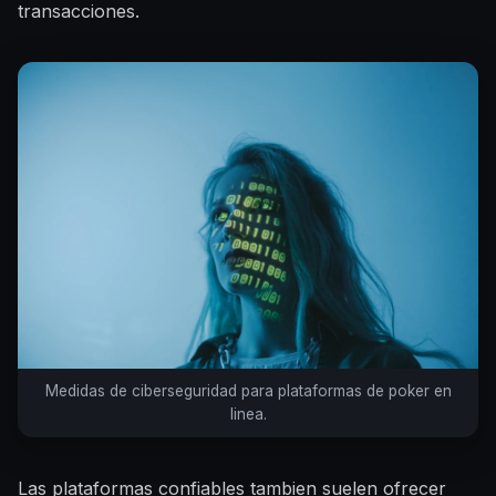
transacciones.
Medidas de ciberseguridad para plataformas de poker en
linea.
Las plataformas confiables tambien suelen ofrecer