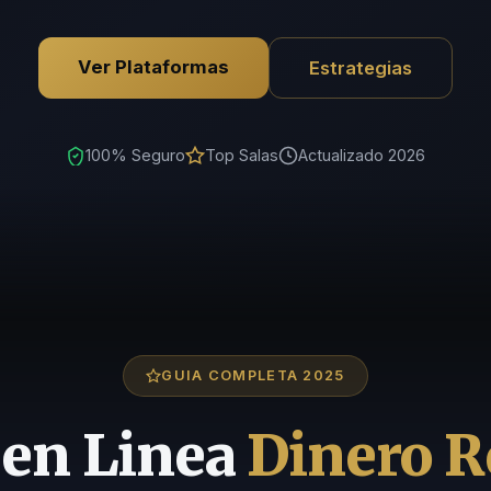
Ver Plataformas
Estrategias
100% Seguro
Top Salas
Actualizado 2026
GUIA COMPLETA 2025
 en Linea
Dinero R