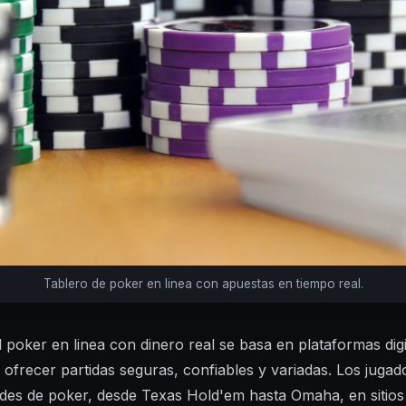
Tablero de poker en linea con apuestas en tiempo real.
 poker en linea con dinero real se basa en plataformas dig
 ofrecer partidas seguras, confiables y variadas. Los jug
ades de poker, desde Texas Hold'em hasta Omaha, en sitios