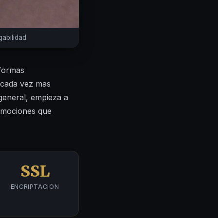
gabilidad.
aformas
, cada vez mas
general, empieza a
romociones que
SSL
ENCRIPTACION