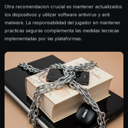
Otra recomendacion crucial es mantener actualizados
los dispositivos y utilizar software antivirus y anti
malware. La responsabilidad del jugador en mantener
practicas seguras complementa las medidas tecnicas
implementadas por las plataformas.