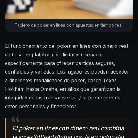
Tablero de poker en linea con apuestas en tiempo real.
El funcionamiento del poker en linea con dinero real
se basa en plataformas digitales disenadas
especificamente para ofrecer partidas seguras,
confiables y variadas. Los jugadores pueden acceder
a diferentes modalidades de poker, desde Texas
Hold'em hasta Omaha, en sitios que garantizan la
integridad de las transacciones y la proteccion de
datos personales y financieros.
El poker en linea con dinero real combina
la accesibilidad digital con la emocion del