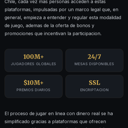
Chile, cada vez mas personas acceden a estas
plataformas, impulsadas por un marco legal que, en
general, empieza a entender y regular esta modalidad
de juego, ademas de la oferta de bonos y
promociones que incentivan la participacion.
100M+
24/7
JUGADORES GLOBALES
MESAS DISPONIBLES
$10M+
SSL
PREMIOS DIARIOS
ENCRIPTACION
El proceso de jugar en linea con dinero real se ha
simplificado gracias a plataformas que ofrecen