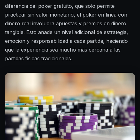
diferencia del poker gratuito, que solo permite
practicar sin valor monetario, el poker en linea con
dinero real involucra apuestas y premios en dinero
tangible. Esto anade un nivel adicional de estrategia,
emocion y responsabilidad a cada partida, haciendo
que la experiencia sea mucho mas cercana a las
partidas fisicas tradicionales.