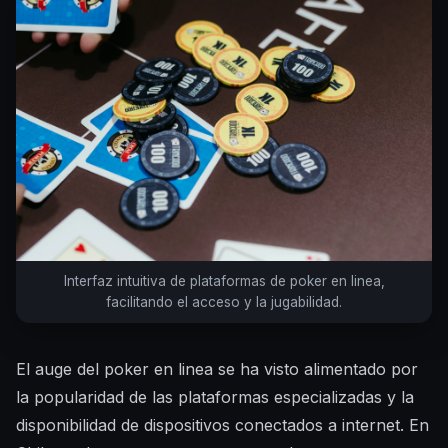
Interfaz intuitiva de plataformas de poker en linea,
facilitando el acceso y la jugabilidad.
El auge del poker en linea se ha visto alimentado por
la popularidad de las plataformas especializadas y la
disponibilidad de dispositivos conectados a internet. En