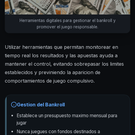
Herramientas digitales para gestionar el bankroll y
promover el juego responsable.
Utilizar herramientas que permitan monitorear en
tiempo real los resultados y las apuestas ayuda a
mantener el control, evitando sobrepasar los limites
establecidos y previniendo la aparicion de
comportamientos de juego compulsivo.
Gestion del Bankroll
Establece un presupuesto maximo mensual para
jugar
Nunca juegues con fondos destinados a