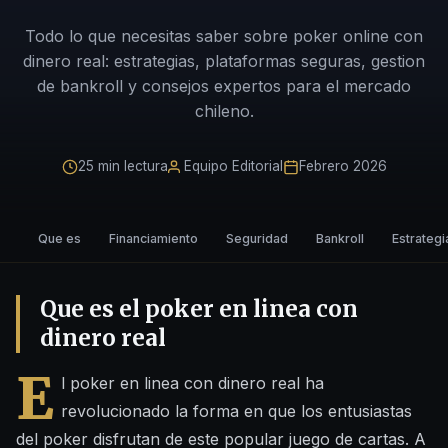
Todo lo que necesitas saber sobre poker online con
dinero real: estrategias, plataformas seguras, gestion
de bankroll y consejos expertos para el mercado
chileno.
25 min lectura
Equipo Editorial
Febrero 2026
Que es
Financiamiento
Seguridad
Bankroll
Estrategi
Que es el poker en linea con
dinero real
E
l poker en linea con dinero real ha
revolucionado la forma en que los entusiastas
del poker disfrutan de este popular juego de cartas. A