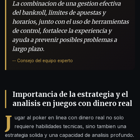
La combinacion de una gestion efectiva
del bankroll, limites de apuestas y
horarios, junto con el uso de herramientas
de control, fortalece la experiencia y
ayuda a prevenir posibles problemas a
largo plazo.
-- Consejo del equipo experto
Importancia de la estrategia y el
analisis en juegos con dinero real
J
ugar al poker en linea con dinero real no solo
requiere habilidades tecnicas, sino tambien una
estrategia solida y una capacidad de analisis profundo.