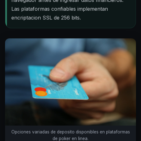
Las plataformas confiables implementan
encriptacion SSL de 256 bits.
Opciones variadas de deposito disponibles en plataformas
de poker en linea.