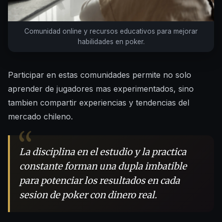
Comunidad online y recursos educativos para mejorar
habilidades en poker.
Participar en estas comunidades permite no solo
aprender de jugadores mas experimentados, sino
tambien compartir experiencias y tendencias del
mercado chileno.
La disciplina en el estudio y la practica
constante forman una dupla imbatible
para potenciar los resultados en cada
sesion de poker con dinero real.