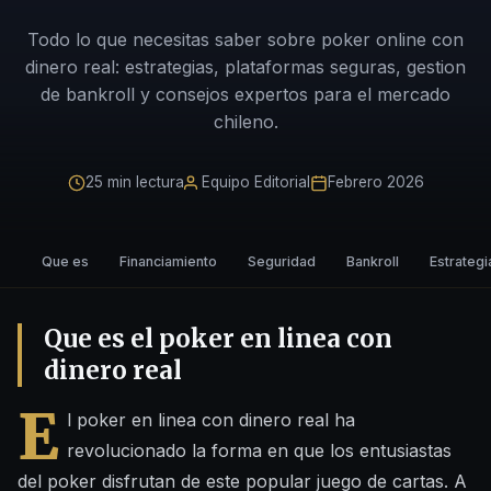
Todo lo que necesitas saber sobre poker online con
dinero real: estrategias, plataformas seguras, gestion
de bankroll y consejos expertos para el mercado
chileno.
25 min lectura
Equipo Editorial
Febrero 2026
Que es
Financiamiento
Seguridad
Bankroll
Estrategi
Que es el poker en linea con
dinero real
E
l poker en linea con dinero real ha
revolucionado la forma en que los entusiastas
del poker disfrutan de este popular juego de cartas. A