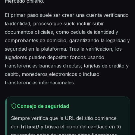
mercado chileno.
El primer paso suele ser crear una cuenta verificando
la identidad, proceso que suele incluir subir
documentos oficiales, como cedula de identidad y
comprobantes de domicilio, garantizando la legalidad y
seguridad en la plataforma. Tras la verificacion, los
jugadores pueden depositar fondos usando
transferencias bancarias directas, tarjetas de credito y
debito, monederos electronicos o incluso
transferencias internacionales.
Consejo de seguridad
Siempre verifica que la URL del sitio comience
con
https://
y busca el icono del candado en tu
navegador antes de ingresar datos financieros.