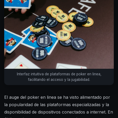
Interfaz intuitiva de plataformas de poker en linea,
facilitando el acceso y la jugabilidad.
El auge del poker en linea se ha visto alimentado por
la popularidad de las plataformas especializadas y la
disponibilidad de dispositivos conectados a internet. En