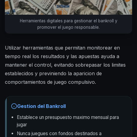
Herramientas digitales para gestionar el bankroll y
promover el juego responsable.
Utilizar herramientas que permitan monitorear en
tiempo real los resultados y las apuestas ayuda a
mantener el control, evitando sobrepasar los limites
establecidos y previniendo la aparicion de
comportamientos de juego compulsivo.
Gestion del Bankroll
Establece un presupuesto maximo mensual para
jugar
Nunca juegues con fondos destinados a