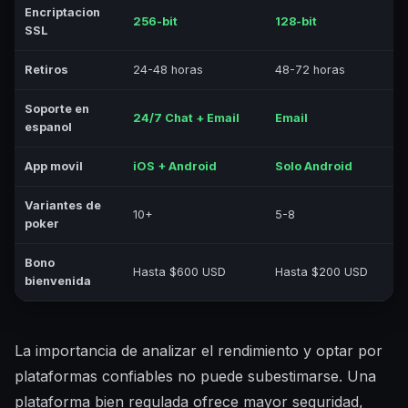
Encriptacion
256-bit
128-bit
SSL
Retiros
24-48 horas
48-72 horas
Soporte en
24/7 Chat + Email
Email
espanol
App movil
iOS + Android
Solo Android
Variantes de
10+
5-8
poker
Bono
Hasta $600 USD
Hasta $200 USD
bienvenida
La importancia de analizar el rendimiento y optar por
plataformas confiables no puede subestimarse. Una
plataforma bien regulada ofrece mayor seguridad,