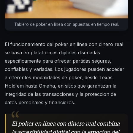
Tablero de poker en linea con apuestas en tiempo real.
El funcionamiento del poker en linea con dinero real
se basa en plataformas digitales disenadas
especificamente para ofrecer partidas seguras,
confiables y variadas. Los jugadores pueden acceder
a diferentes modalidades de poker, desde Texas
Hold'em hasta Omaha, en sitios que garantizan la
integridad de las transacciones y la proteccion de
datos personales y financieros.
El poker en linea con dinero real combina
la accesibilidad digital con la emocion del