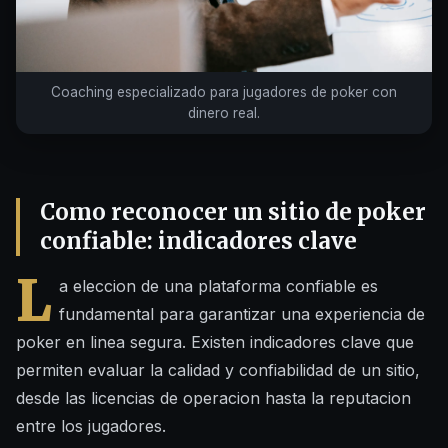
Coaching especializado para jugadores de poker con
dinero real.
Como reconocer un sitio de poker
confiable: indicadores clave
L
a eleccion de una plataforma confiable es
fundamental para garantizar una experiencia de
poker en linea segura. Existen indicadores clave que
permiten evaluar la calidad y confiabilidad de un sitio,
desde las licencias de operacion hasta la reputacion
entre los jugadores.