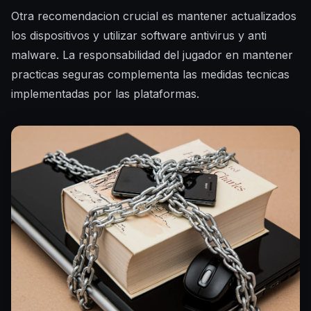
Otra recomendacion crucial es mantener actualizados
los dispositivos y utilizar software antivirus y anti
malware. La responsabilidad del jugador en mantener
practicas seguras complementa las medidas tecnicas
implementadas por las plataformas.