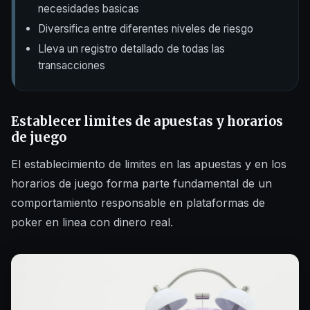
necesidades basicas
Diversifica entre diferentes niveles de riesgo
Lleva un registro detallado de todas las
transacciones
Establecer limites de apuestas y horarios
de juego
El establecimiento de limites en las apuestas y en los
horarios de juego forma parte fundamental de un
comportamiento responsable en plataformas de
poker en linea con dinero real.