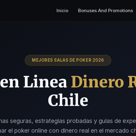
Inicio
Bonuses And Promotions
MEJORES SALAS DE POKER 2026
 en Linea
Dinero 
Chile
mas seguras, estrategias probadas y guias de expe
ar el poker online con dinero real en el mercado ch