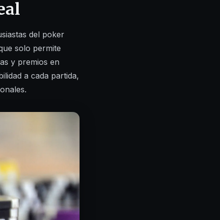
eal
usiastas del poker
 que solo permite
tas y premios en
ilidad a cada partida,
ionales.