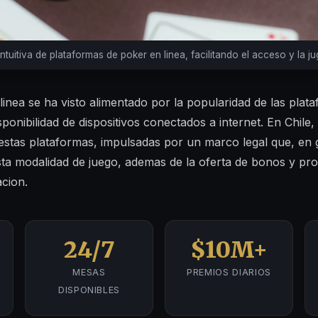
intuitiva de plataformas de poker en linea, facilitando el acceso y la ju
linea se ha visto alimentado por la popularidad de las plat
isponibilidad de dispositivos conectados a internet. En Chile
stas plataformas, impulsadas por un marco legal que, en 
sta modalidad de juego, ademas de la oferta de bonos y p
acion.
24/7
$10M+
MESAS
PREMIOS DIARIOS
DISPONIBLES