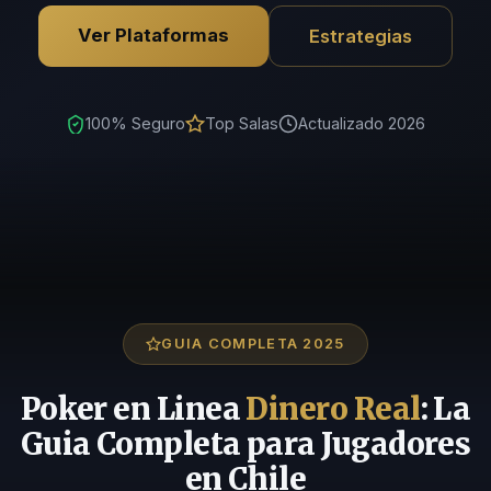
Ver Plataformas
Estrategias
100% Seguro
Top Salas
Actualizado 2026
GUIA COMPLETA 2025
Poker en Linea
Dinero Real
: La
Guia Completa para Jugadores
en Chile