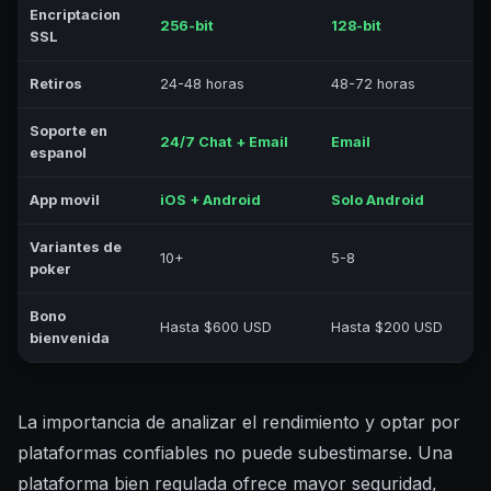
Encriptacion
256-bit
128-bit
SSL
Retiros
24-48 horas
48-72 horas
Soporte en
24/7 Chat + Email
Email
espanol
App movil
iOS + Android
Solo Android
Variantes de
10+
5-8
poker
Bono
Hasta $600 USD
Hasta $200 USD
bienvenida
La importancia de analizar el rendimiento y optar por
plataformas confiables no puede subestimarse. Una
plataforma bien regulada ofrece mayor seguridad,