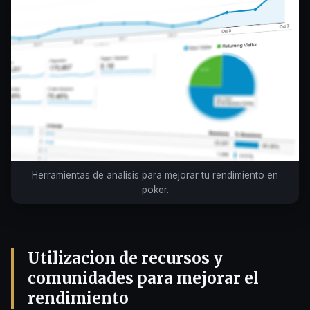
Herramientas de analisis para mejorar tu rendimiento en
poker.
Utilizacion de recursos y
comunidades para mejorar el
rendimiento