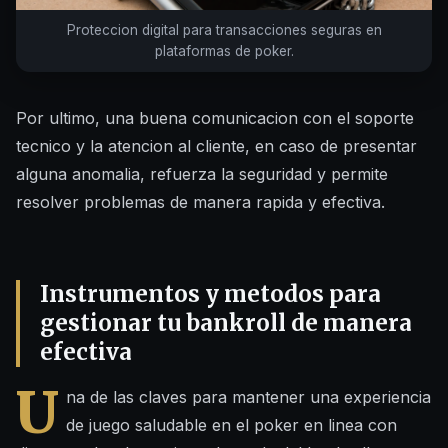
Proteccion digital para transacciones seguras en
plataformas de poker.
Por ultimo, una buena comunicacion con el soporte
tecnico y la atencion al cliente, en caso de presentar
alguna anomalia, refuerza la seguridad y permite
resolver problemas de manera rapida y efectiva.
Instrumentos y metodos para
gestionar tu bankroll de manera
efectiva
U
na de las claves para mantener una experiencia
de juego saludable en el poker en linea con