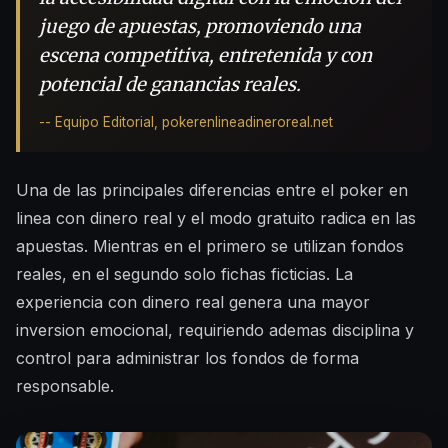
juego de apuestas, promoviendo una
escena competitiva, entretenida y con
potencial de ganancias reales.
-- Equipo Editorial, pokerenlineadineroreal.net
Una de las principales diferencias entre el poker en
linea con dinero real y el modo gratuito radica en las
apuestas. Mientras en el primero se utilizan fondos
reales, en el segundo solo fichas ficticias. La
experiencia con dinero real genera una mayor
inversion emocional, requiriendo ademas disciplina y
control para administrar los fondos de forma
responsable.