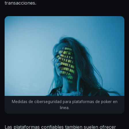
transacciones.
Medidas de ciberseguridad para plataformas de poker en
linea.
Las plataformas confiables tambien suelen ofrecer