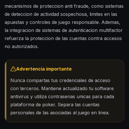
mecanismos de proteccion anti fraude, como sistemas
de deteccion de actividad sospechosa, limites en las
apuestas y controles de juego responsable. Ademas,
la integracion de sistemas de autenticacion multifactor
refuerza la proteccion de las cuentas contra accesos
no autorizados.
Advertencia importante
Nunca compartas tus credenciales de acceso
con terceros. Mantiene actualizado tu software
antivirus y utiliza contrasenas unicas para cada
plataforma de poker. Separa las cuentas
personales de las asociadas al juego en linea.