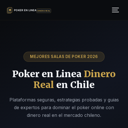
MEJORES SALAS DE POKER 2026
Poker en Linea
Dinero
Real
en Chile
Plataformas seguras, estrategias probadas y guias
de expertos para dominar el poker online con
dinero real en el mercado chileno.