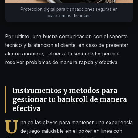
Proteccion digital para transacciones seguras en
plataformas de poker.
Por ultimo, una buena comunicacion con el soporte
tecnico y la atencion al cliente, en caso de presentar
alguna anomalia, refuerza la seguridad y permite
resolver problemas de manera rapida y efectiva.
Instrumentos y metodos para
gestionar tu bankroll de manera
efectiva
U
na de las claves para mantener una experiencia
de juego saludable en el poker en linea con