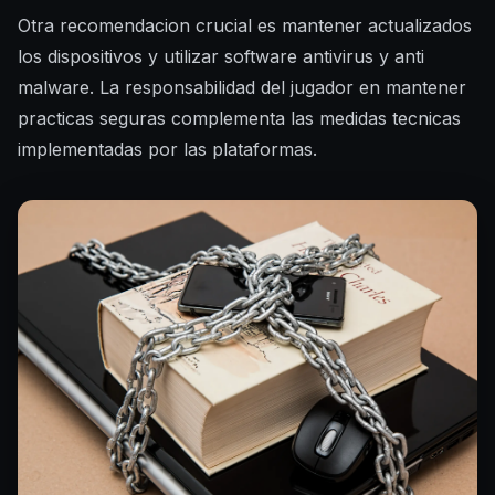
Otra recomendacion crucial es mantener actualizados
los dispositivos y utilizar software antivirus y anti
malware. La responsabilidad del jugador en mantener
practicas seguras complementa las medidas tecnicas
implementadas por las plataformas.