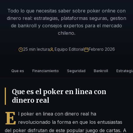
Todo lo que necesitas saber sobre poker online con
dinero real: estrategias, plataformas seguras, gestion
de bankroll y consejos expertos para el mercado
chileno.
25 min lectura
Equipo Editorial
Febrero 2026
Que es
Financiamiento
Seguridad
Bankroll
Estrategi
Que es el poker en linea con
dinero real
E
l poker en linea con dinero real ha
revolucionado la forma en que los entusiastas
del poker disfrutan de este popular juego de cartas. A