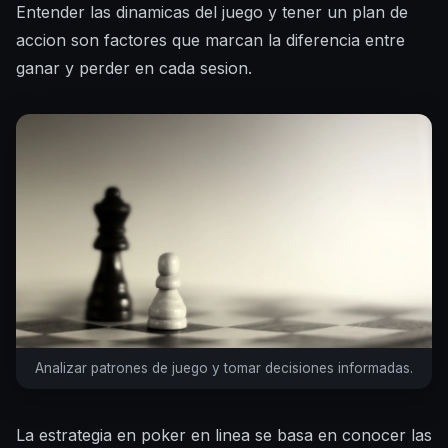
Entender las dinamicas del juego y tener un plan de
accion son factores que marcan la diferencia entre
ganar y perder en cada sesion.
Analizar patrones de juego y tomar decisiones informadas.
La estrategia en poker en linea se basa en conocer las