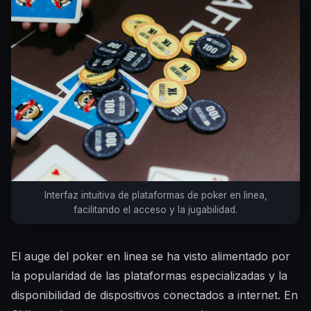
Interfaz intuitiva de plataformas de poker en linea,
facilitando el acceso y la jugabilidad.
El auge del poker en linea se ha visto alimentado por
la popularidad de las plataformas especializadas y la
disponibilidad de dispositivos conectados a internet. En