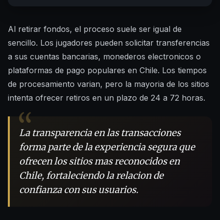
Al retirar fondos, el proceso suele ser igual de
sencillo. Los jugadores pueden solicitar transferencias
a sus cuentas bancarias, monederos electronicos o
plataformas de pago populares en Chile. Los tiempos
de procesamiento varian, pero la mayoria de los sitios
intenta ofrecer retiros en un plazo de 24 a 72 horas.
La transparencia en las transacciones
forma parte de la experiencia segura que
ofrecen los sitios mas reconocidos en
Chile, fortaleciendo la relacion de
confianza con sus usuarios.