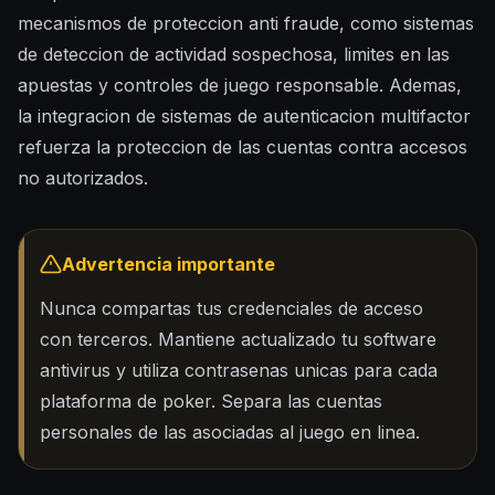
mecanismos de proteccion anti fraude, como sistemas
de deteccion de actividad sospechosa, limites en las
apuestas y controles de juego responsable. Ademas,
la integracion de sistemas de autenticacion multifactor
refuerza la proteccion de las cuentas contra accesos
no autorizados.
Advertencia importante
Nunca compartas tus credenciales de acceso
con terceros. Mantiene actualizado tu software
antivirus y utiliza contrasenas unicas para cada
plataforma de poker. Separa las cuentas
personales de las asociadas al juego en linea.