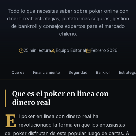
Todo lo que necesitas saber sobre poker online con
dinero real: estrategias, plataformas seguras, gestion
de bankroll y consejos expertos para el mercado
chileno.
25 min lectura
Equipo Editorial
Febrero 2026
Que es
Financiamiento
Seguridad
Bankroll
Estrategi
Que es el poker en linea con
dinero real
E
l poker en linea con dinero real ha
revolucionado la forma en que los entusiastas
del poker disfrutan de este popular juego de cartas. A