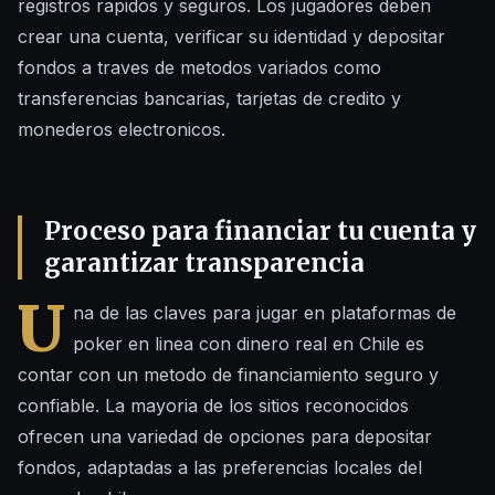
registros rapidos y seguros. Los jugadores deben
crear una cuenta, verificar su identidad y depositar
fondos a traves de metodos variados como
transferencias bancarias, tarjetas de credito y
monederos electronicos.
Proceso para financiar tu cuenta y
garantizar transparencia
U
na de las claves para jugar en plataformas de
poker en linea con dinero real en Chile es
contar con un metodo de financiamiento seguro y
confiable. La mayoria de los sitios reconocidos
ofrecen una variedad de opciones para depositar
fondos, adaptadas a las preferencias locales del