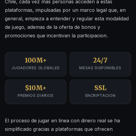
Chile, cada vez mas personas acceden a estas
plataformas, impulsadas por un marco legal que, en
general, empieza a entender y regular esta modalidad
de juego, ademas de la oferta de bonos y
promociones que incentivan la participacion.
100M+
24/7
JUGADORES GLOBALES
MESAS DISPONIBLES
$10M+
SSL
PREMIOS DIARIOS
ENCRIPTACION
El proceso de jugar en linea con dinero real se ha
simplificado gracias a plataformas que ofrecen