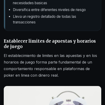
necesidades basicas
Diversifica entre diferentes niveles de riesgo
Lleva un registro detallado de todas las
transacciones
Establecer limites de apuestas y horarios
de juego
El establecimiento de limites en las apuestas y en los
horarios de juego forma parte fundamental de un
comportamiento responsable en plataformas de
poker en linea con dinero real.