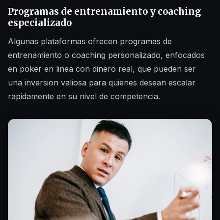
Programas de entrenamiento y coaching
especializado
Algunas plataformas ofrecen programas de
entrenamiento o coaching personalizado, enfocados
en poker en linea con dinero real, que pueden ser
una inversion valiosa para quienes desean escalar
rapidamente en su nivel de competencia.