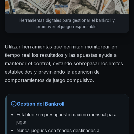
Herramientas digitales para gestionar el bankroll y
promover el juego responsable.
Utilizar herramientas que permitan monitorear en
tiempo real los resultados y las apuestas ayuda a
mantener el control, evitando sobrepasar los limites
establecidos y previniendo la aparicion de
comportamientos de juego compulsivo.
Gestion del Bankroll
Establece un presupuesto maximo mensual para
jugar
Nunca juegues con fondos destinados a