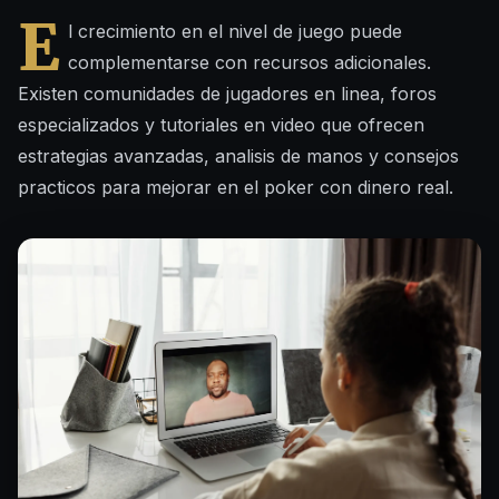
E
l crecimiento en el nivel de juego puede
complementarse con recursos adicionales.
Existen comunidades de jugadores en linea, foros
especializados y tutoriales en video que ofrecen
estrategias avanzadas, analisis de manos y consejos
practicos para mejorar en el poker con dinero real.