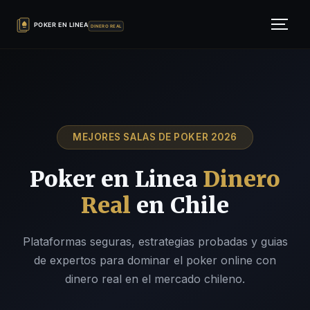
MEJORES SALAS DE POKER 2026
Poker en Linea
Dinero
Real
en Chile
Plataformas seguras, estrategias probadas y guias
de expertos para dominar el poker online con
dinero real en el mercado chileno.