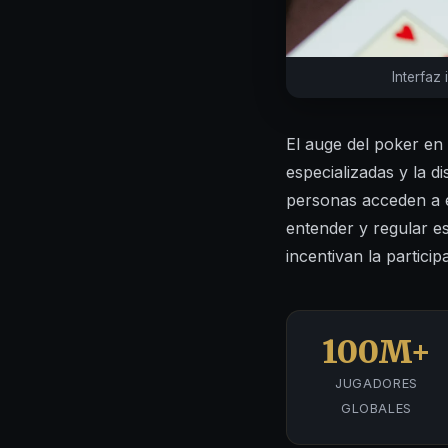
Interfaz 
El auge del poker en 
especializadas y la d
personas acceden a e
entender y regular e
incentivan la particip
100M+
JUGADORES
GLOBALES