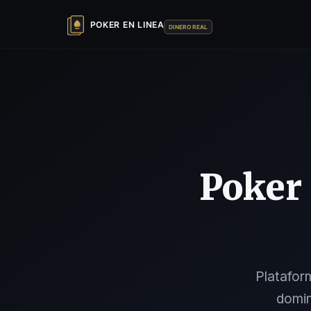
Poker
Platafor
domin