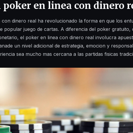
l poker en linea con dinero r
a con dinero real ha revolucionado la forma en que los ent
te popular juego de cartas. A diferencia del poker gratuito,
onetario, el poker en linea con dinero real involucra apues
 anade un nivel adicional de estrategia, emocion y responsab
iencia sea mucho mas cercana a las partidas fisicas tradic