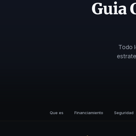
Guia 
Todo l
estrate
Que es
Financiamiento
Seguridad