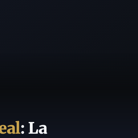
eal
: La