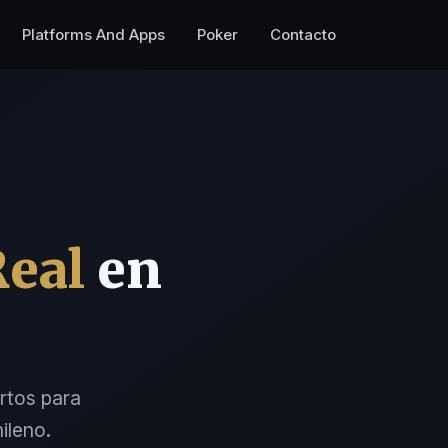
Platforms And Apps
Poker
Contacto
Real
en
rtos para
ileno.