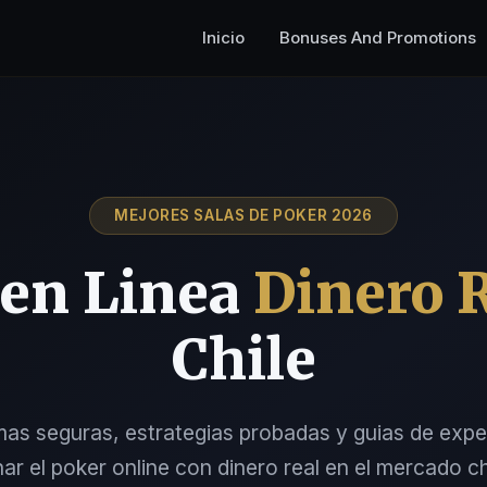
Inicio
Bonuses And Promotions
MEJORES SALAS DE POKER 2026
 en Linea
Dinero 
Chile
mas seguras, estrategias probadas y guias de expe
ar el poker online con dinero real en el mercado ch