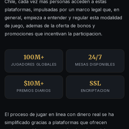
Chile, cada vez mas personas acceden a estas
plataformas, impulsadas por un marco legal que, en
general, empieza a entender y regular esta modalidad
de juego, ademas de la oferta de bonos y
promociones que incentivan la participacion.
100M+
24/7
JUGADORES GLOBALES
MESAS DISPONIBLES
$10M+
SSL
PREMIOS DIARIOS
ENCRIPTACION
El proceso de jugar en linea con dinero real se ha
simplificado gracias a plataformas que ofrecen