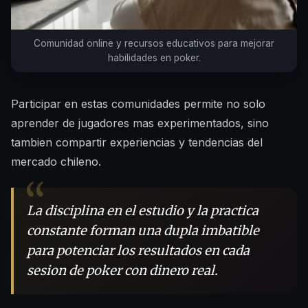
Comunidad online y recursos educativos para mejorar
habilidades en poker.
Participar en estas comunidades permite no solo
aprender de jugadores mas experimentados, sino
tambien compartir experiencias y tendencias del
mercado chileno.
La disciplina en el estudio y la practica
constante forman una dupla imbatible
para potenciar los resultados en cada
sesion de poker con dinero real.