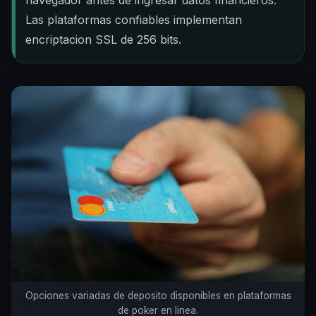
Las plataformas confiables implementan
encriptacion SSL de 256 bits.
Opciones variadas de deposito disponibles en plataformas
de poker en linea.