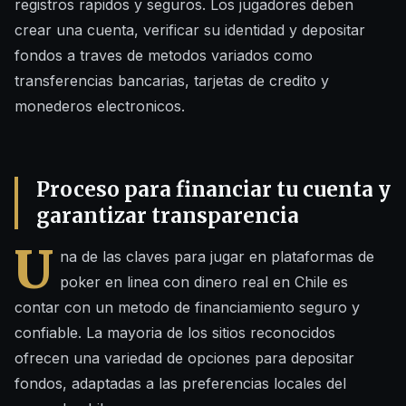
registros rapidos y seguros. Los jugadores deben
crear una cuenta, verificar su identidad y depositar
fondos a traves de metodos variados como
transferencias bancarias, tarjetas de credito y
monederos electronicos.
Proceso para financiar tu cuenta y
garantizar transparencia
U
na de las claves para jugar en plataformas de
poker en linea con dinero real en Chile es
contar con un metodo de financiamiento seguro y
confiable. La mayoria de los sitios reconocidos
ofrecen una variedad de opciones para depositar
fondos, adaptadas a las preferencias locales del