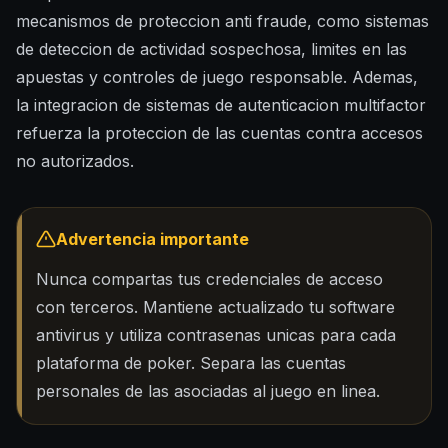
mecanismos de proteccion anti fraude, como sistemas
de deteccion de actividad sospechosa, limites en las
apuestas y controles de juego responsable. Ademas,
la integracion de sistemas de autenticacion multifactor
refuerza la proteccion de las cuentas contra accesos
no autorizados.
Advertencia importante
Nunca compartas tus credenciales de acceso
con terceros. Mantiene actualizado tu software
antivirus y utiliza contrasenas unicas para cada
plataforma de poker. Separa las cuentas
personales de las asociadas al juego en linea.