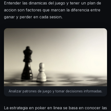
Entender las dinamicas del juego y tener un plan de
accion son factores que marcan la diferencia entre
ganar y perder en cada sesion.
Analizar patrones de juego y tomar decisiones informadas.
La estrategia en poker en linea se basa en conocer las