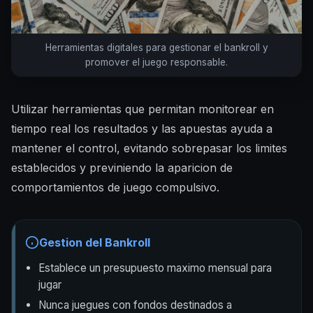
Herramientas digitales para gestionar el bankroll y
promover el juego responsable.
Utilizar herramientas que permitan monitorear en
tiempo real los resultados y las apuestas ayuda a
mantener el control, evitando sobrepasar los limites
establecidos y previniendo la aparicion de
comportamientos de juego compulsivo.
Gestion del Bankroll
Establece un presupuesto maximo mensual para
jugar
Nunca juegues con fondos destinados a