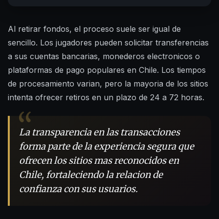
Al retirar fondos, el proceso suele ser igual de
sencillo. Los jugadores pueden solicitar transferencias
a sus cuentas bancarias, monederos electronicos o
plataformas de pago populares en Chile. Los tiempos
de procesamiento varian, pero la mayoria de los sitios
intenta ofrecer retiros en un plazo de 24 a 72 horas.
La transparencia en las transacciones
forma parte de la experiencia segura que
ofrecen los sitios mas reconocidos en
Chile, fortaleciendo la relacion de
confianza con sus usuarios.