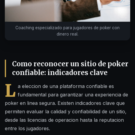
Coaching especializado para jugadores de poker con
dinero real.
Como reconocer un sitio de poker
confiable: indicadores clave
L
a eleccion de una plataforma confiable es
fundamental para garantizar una experiencia de
poker en linea segura. Existen indicadores clave que
permiten evaluar la calidad y confiabilidad de un sitio,
desde las licencias de operacion hasta la reputacion
entre los jugadores.