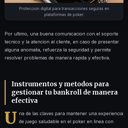
Proteccion digital para transacciones seguras en
plataformas de poker.
Por ultimo, una buena comunicacion con el soporte
tecnico y la atencion al cliente, en caso de presentar
alguna anomalia, refuerza la seguridad y permite
resolver problemas de manera rapida y efectiva.
Instrumentos y metodos para
gestionar tu bankroll de manera
efectiva
U
na de las claves para mantener una experiencia
de juego saludable en el poker en linea con