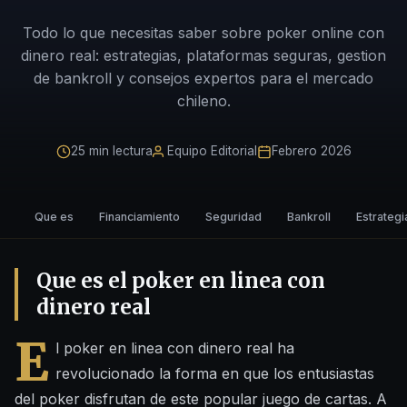
Todo lo que necesitas saber sobre poker online con
dinero real: estrategias, plataformas seguras, gestion
de bankroll y consejos expertos para el mercado
chileno.
25 min lectura
Equipo Editorial
Febrero 2026
Que es
Financiamiento
Seguridad
Bankroll
Estrategi
Que es el poker en linea con
dinero real
E
l poker en linea con dinero real ha
revolucionado la forma en que los entusiastas
del poker disfrutan de este popular juego de cartas. A