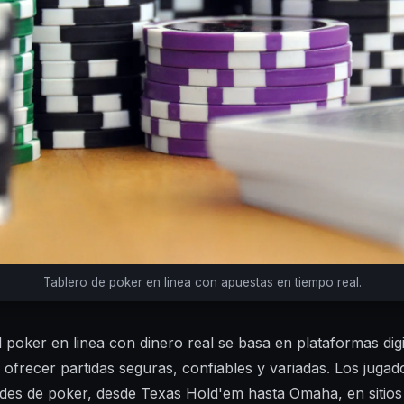
Tablero de poker en linea con apuestas en tiempo real.
 poker en linea con dinero real se basa en plataformas dig
 ofrecer partidas seguras, confiables y variadas. Los jug
ades de poker, desde Texas Hold'em hasta Omaha, en sitios