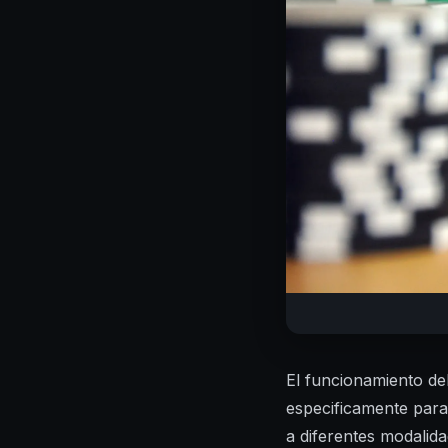
El funcionamiento del
especificamente para
a diferentes modalid