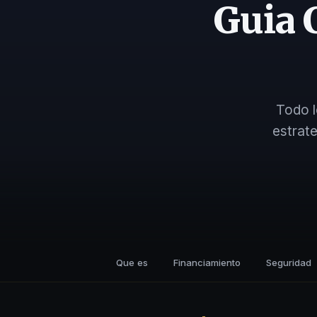
Guia 
Todo l
estrate
Que es
Financiamiento
Seguridad