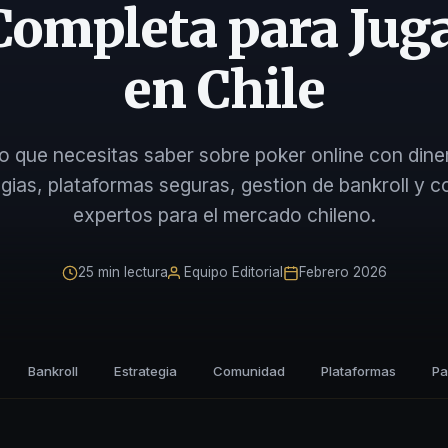
Completa para Jug
en Chile
o que necesitas saber sobre poker online con diner
gias, plataformas seguras, gestion de bankroll y 
expertos para el mercado chileno.
25 min lectura
Equipo Editorial
Febrero 2026
Bankroll
Estrategia
Comunidad
Plataformas
Pa