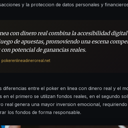
nsacciones y la proteccion de datos personales y financieros
inea con dinero real combina la accesibilidad digital
juego de apuestas, promoviendo una escena compet
 con potencial de ganancias reales.
l, pokerenlineadineroreal.net
s diferencias entre el poker en linea con dinero real y el m
 en el primero se utilizan fondos reales, en el segundo solo 
ro real genera una mayor inversion emocional, requiriendo 
trar los fondos de forma responsable.