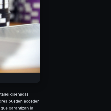
itales disenadas
adores pueden acceder
 que garantizan la