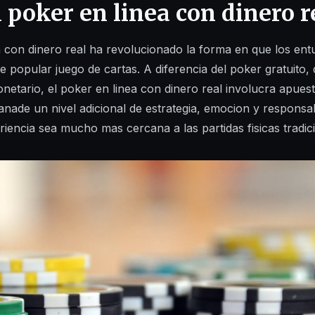
l poker en linea con dinero r
a con dinero real ha revolucionado la forma en que los ent
te popular juego de cartas. A diferencia del poker gratuito,
onetario, el poker en linea con dinero real involucra apues
 anade un nivel adicional de estrategia, emocion y responsab
iencia sea mucho mas cercana a las partidas fisicas tradic