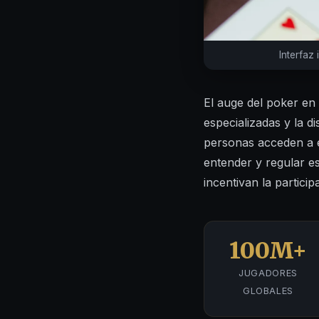
Interfaz 
El auge del poker en 
especializadas y la d
personas acceden a e
entender y regular e
incentivan la particip
100M+
JUGADORES
GLOBALES