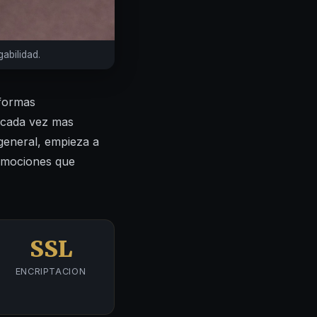
gabilidad.
aformas
, cada vez mas
general, empieza a
romociones que
SSL
ENCRIPTACION