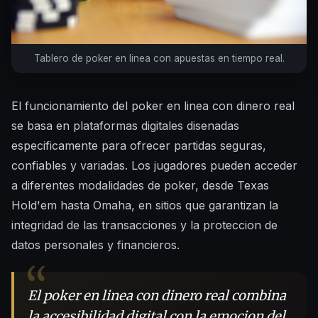
Tablero de poker en linea con apuestas en tiempo real.
El funcionamiento del poker en linea con dinero real
se basa en plataformas digitales disenadas
especificamente para ofrecer partidas seguras,
confiables y variadas. Los jugadores pueden acceder
a diferentes modalidades de poker, desde Texas
Hold'em hasta Omaha, en sitios que garantizan la
integridad de las transacciones y la proteccion de
datos personales y financieros.
El poker en linea con dinero real combina
la accesibilidad digital con la emocion del