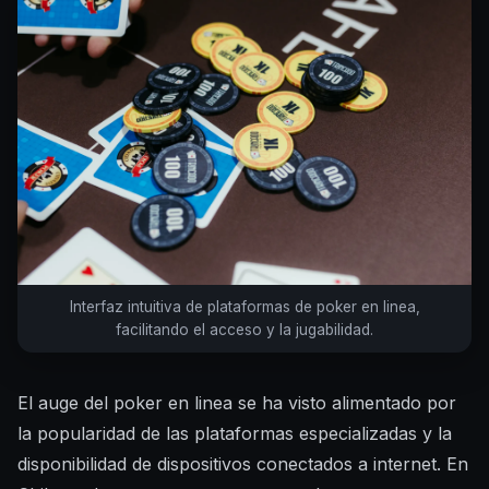
Interfaz intuitiva de plataformas de poker en linea,
facilitando el acceso y la jugabilidad.
El auge del poker en linea se ha visto alimentado por
la popularidad de las plataformas especializadas y la
disponibilidad de dispositivos conectados a internet. En