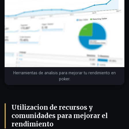
Herramientas de analisis para mejorar tu rendimiento en
poker.
Utilizacion de recursos y
comunidades para mejorar el
rendimiento