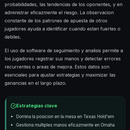
probabilidades, las tendencias de los oponentes, y en
administrar eficazmente el riesgo. La observacion
constante de los patrones de apuesta de otros
jugadores ayuda a identificar cuando estan fuertes o
debiles.
El uso de software de seguimiento y analisis permite a
los jugadores registrar sus manos y detectar errores
recurrentes o areas de mejora. Estos datos son
esenciales para ajustar estrategias y maximizar las
ganancias en el largo plazo.
Estrategias clave
Domina la posicion en la mesa en Texas Hold'em
Gestiona multiples manos eficazmente en Omaha