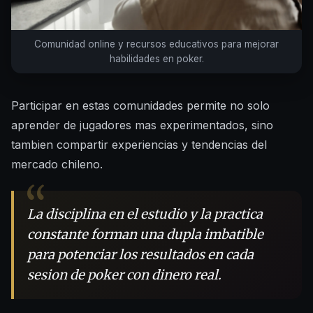
Comunidad online y recursos educativos para mejorar
habilidades en poker.
Participar en estas comunidades permite no solo
aprender de jugadores mas experimentados, sino
tambien compartir experiencias y tendencias del
mercado chileno.
La disciplina en el estudio y la practica
constante forman una dupla imbatible
para potenciar los resultados en cada
sesion de poker con dinero real.