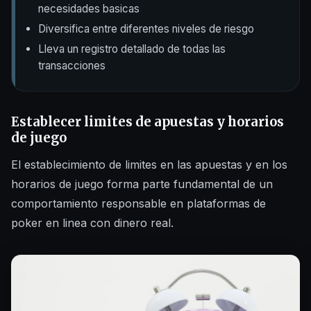
necesidades basicas
Diversifica entre diferentes niveles de riesgo
Lleva un registro detallado de todas las
transacciones
Establecer limites de apuestas y horarios
de juego
El establecimiento de limites en las apuestas y en los
horarios de juego forma parte fundamental de un
comportamiento responsable en plataformas de
poker en linea con dinero real.