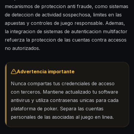
mecanismos de proteccion anti fraude, como sistemas
de deteccion de actividad sospechosa, limites en las
apuestas y controles de juego responsable. Ademas,
la integracion de sistemas de autenticacion multifactor
refuerza la proteccion de las cuentas contra accesos
no autorizados.
Advertencia importante
Nunca compartas tus credenciales de acceso
con terceros. Mantiene actualizado tu software
antivirus y utiliza contrasenas unicas para cada
plataforma de poker. Separa las cuentas
personales de las asociadas al juego en linea.