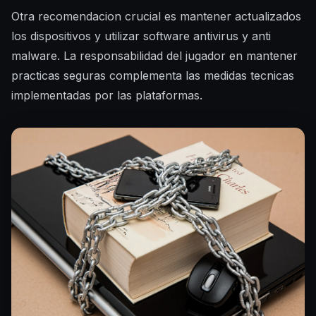
Otra recomendacion crucial es mantener actualizados
los dispositivos y utilizar software antivirus y anti
malware. La responsabilidad del jugador en mantener
practicas seguras complementa las medidas tecnicas
implementadas por las plataformas.