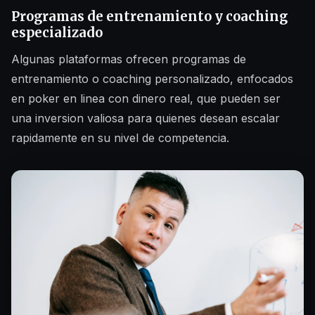
Programas de entrenamiento y coaching
especializado
Algunas plataformas ofrecen programas de
entrenamiento o coaching personalizado, enfocados
en poker en linea con dinero real, que pueden ser
una inversion valiosa para quienes desean escalar
rapidamente en su nivel de competencia.