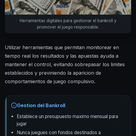
Herramientas digitales para gestionar el bankroll y
promover el juego responsable.
Utilizar herramientas que permitan monitorear en
tiempo real los resultados y las apuestas ayuda a
mantener el control, evitando sobrepasar los limites
establecidos y previniendo la aparicion de
comportamientos de juego compulsivo.
Gestion del Bankroll
Establece un presupuesto maximo mensual para
jugar
Nunca juegues con fondos destinados a