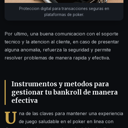
Proteccion digital para transacciones seguras en
plataformas de poker.
Por ultimo, una buena comunicacion con el soporte
tecnico y la atencion al cliente, en caso de presentar
alguna anomalia, refuerza la seguridad y permite
resolver problemas de manera rapida y efectiva.
Instrumentos y metodos para
gestionar tu bankroll de manera
efectiva
U
na de las claves para mantener una experiencia
de juego saludable en el poker en linea con