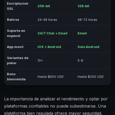
Encriptacion
256-bit
128-bit
SSL
Retiros
24-48 horas
48-72 horas
Soporte en
24/7 Chat + Email
Email
espanol
App movil
iOS + Android
Solo Android
Variantes de
10+
5-8
poker
Bono
Hasta $600 USD
Hasta $200 USD
bienvenida
La importancia de analizar el rendimiento y optar por
plataformas confiables no puede subestimarse. Una
plataforma bien regulada ofrece mayor seguridad,