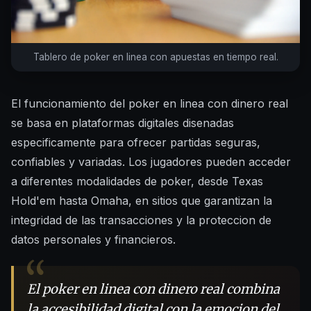
Tablero de poker en linea con apuestas en tiempo real.
El funcionamiento del poker en linea con dinero real
se basa en plataformas digitales disenadas
especificamente para ofrecer partidas seguras,
confiables y variadas. Los jugadores pueden acceder
a diferentes modalidades de poker, desde Texas
Hold'em hasta Omaha, en sitios que garantizan la
integridad de las transacciones y la proteccion de
datos personales y financieros.
El poker en linea con dinero real combina
la accesibilidad digital con la emocion del