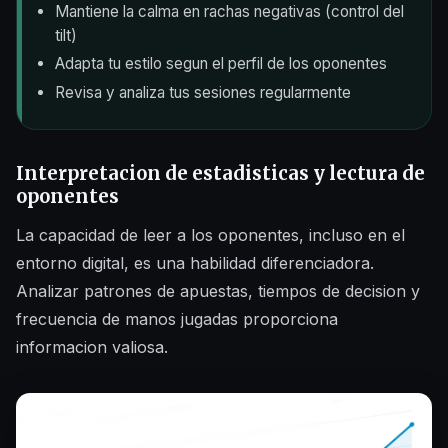
Mantiene la calma en rachas negativas (control del
tilt)
Adapta tu estilo segun el perfil de los oponentes
Revisa y analiza tus sesiones regularmente
Interpretacion de estadisticas y lectura de
oponentes
La capacidad de leer a los oponentes, incluso en el
entorno digital, es una habilidad diferenciadora.
Analizar patrones de apuestas, tiempos de decision y
frecuencia de manos jugadas proporciona
informacion valiosa.