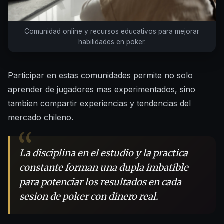
Comunidad online y recursos educativos para mejorar
habilidades en poker.
Participar en estas comunidades permite no solo
aprender de jugadores mas experimentados, sino
tambien compartir experiencias y tendencias del
mercado chileno.
La disciplina en el estudio y la practica
constante forman una dupla imbatible
para potenciar los resultados en cada
sesion de poker con dinero real.