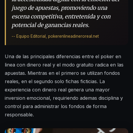
juego de apuestas, promoviendo una
escena competitiva, entretenida y con
potencial de ganancias reales.
-- Equipo Editorial, pokerenlineadineroreal.net
Una de las principales diferencias entre el poker en
linea con dinero real y el modo gratuito radica en las
apuestas. Mientras en el primero se utilizan fondos
reales, en el segundo solo fichas ficticias. La
experiencia con dinero real genera una mayor
inversion emocional, requiriendo ademas disciplina y
control para administrar los fondos de forma
responsable.