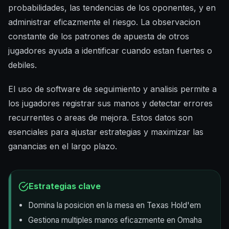
probabilidades, las tendencias de los oponentes, y en
administrar eficazmente el riesgo. La observacion
constante de los patrones de apuesta de otros
jugadores ayuda a identificar cuando estan fuertes o
debiles.
El uso de software de seguimiento y analisis permite a
los jugadores registrar sus manos y detectar errores
recurrentes o areas de mejora. Estos datos son
esenciales para ajustar estrategias y maximizar las
ganancias en el largo plazo.
Estrategias clave
Domina la posicion en la mesa en Texas Hold'em
Gestiona multiples manos eficazmente en Omaha