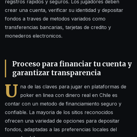
registros rapidos y seguros. Los jugadores deben
crear una cuenta, verificar su identidad y depositar
fondos a traves de metodos variados como
transferencias bancarias, tarjetas de credito y
monederos electronicos.
Proceso para financiar tu cuenta y
garantizar transparencia
U
na de las claves para jugar en plataformas de
poker en linea con dinero real en Chile es
contar con un metodo de financiamiento seguro y
confiable. La mayoria de los sitios reconocidos
ofrecen una variedad de opciones para depositar
fondos, adaptadas a las preferencias locales del