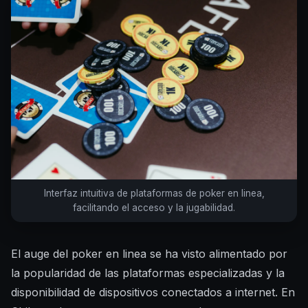
Interfaz intuitiva de plataformas de poker en linea,
facilitando el acceso y la jugabilidad.
El auge del poker en linea se ha visto alimentado por
la popularidad de las plataformas especializadas y la
disponibilidad de dispositivos conectados a internet. En