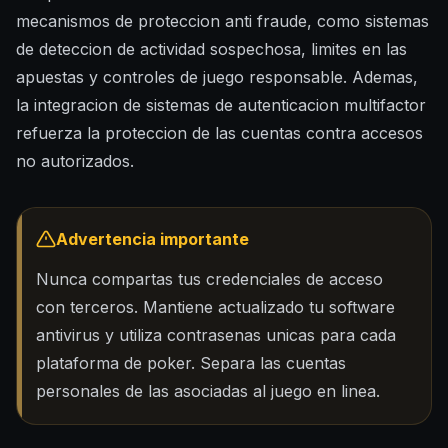
mecanismos de proteccion anti fraude, como sistemas
de deteccion de actividad sospechosa, limites en las
apuestas y controles de juego responsable. Ademas,
la integracion de sistemas de autenticacion multifactor
refuerza la proteccion de las cuentas contra accesos
no autorizados.
Advertencia importante
Nunca compartas tus credenciales de acceso
con terceros. Mantiene actualizado tu software
antivirus y utiliza contrasenas unicas para cada
plataforma de poker. Separa las cuentas
personales de las asociadas al juego en linea.