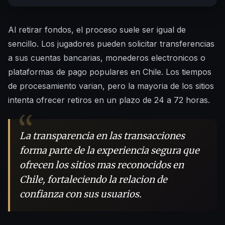
Al retirar fondos, el proceso suele ser igual de
sencillo. Los jugadores pueden solicitar transferencias
a sus cuentas bancarias, monederos electronicos o
plataformas de pago populares en Chile. Los tiempos
de procesamiento varian, pero la mayoria de los sitios
intenta ofrecer retiros en un plazo de 24 a 72 horas.
La transparencia en las transacciones
forma parte de la experiencia segura que
ofrecen los sitios mas reconocidos en
Chile, fortaleciendo la relacion de
confianza con sus usuarios.