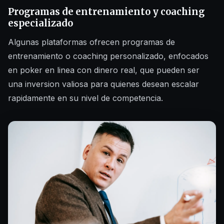
Programas de entrenamiento y coaching
especializado
Algunas plataformas ofrecen programas de
entrenamiento o coaching personalizado, enfocados
en poker en linea con dinero real, que pueden ser
una inversion valiosa para quienes desean escalar
rapidamente en su nivel de competencia.