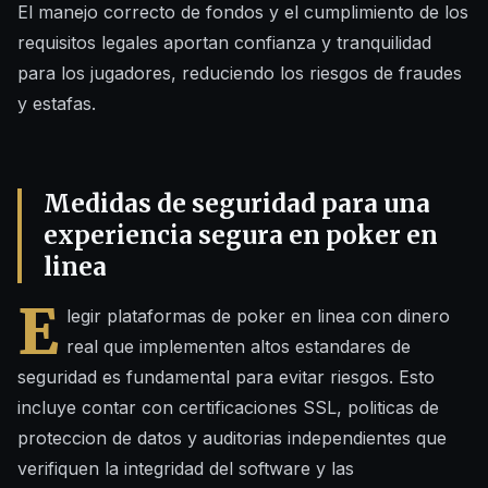
El manejo correcto de fondos y el cumplimiento de los
requisitos legales aportan confianza y tranquilidad
para los jugadores, reduciendo los riesgos de fraudes
y estafas.
Medidas de seguridad para una
experiencia segura en poker en
linea
E
legir plataformas de poker en linea con dinero
real que implementen altos estandares de
seguridad es fundamental para evitar riesgos. Esto
incluye contar con certificaciones SSL, politicas de
proteccion de datos y auditorias independientes que
verifiquen la integridad del software y las