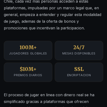
Chile, cada vez mas personas acceden a estas
plataformas, impulsadas por un marco legal que, en
general, empieza a entender y regular esta modalidad
de juego, ademas de la oferta de bonos y
promociones que incentivan la participacion.
100M+
24/7
JUGADORES GLOBALES
MESAS DISPONIBLES
$10M+
SSL
PREMIOS DIARIOS
ENCRIPTACION
El proceso de jugar en linea con dinero real se ha
simplificado gracias a plataformas que ofrecen