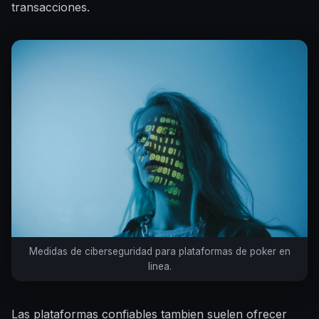
transacciones.
Medidas de ciberseguridad para plataformas de poker en
linea.
Las plataformas confiables tambien suelen ofrecer