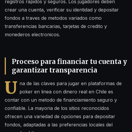
registros rapidos y seguros. Los jugadores deben
crear una cuenta, verificar su identidad y depositar
fondos a traves de metodos variados como
transferencias bancarias, tarjetas de credito y
monederos electronicos.
Proceso para financiar tu cuenta y
garantizar transparencia
U
na de las claves para jugar en plataformas de
poker en linea con dinero real en Chile es
contar con un metodo de financiamiento seguro y
confiable. La mayoria de los sitios reconocidos
ofrecen una variedad de opciones para depositar
fondos, adaptadas a las preferencias locales del