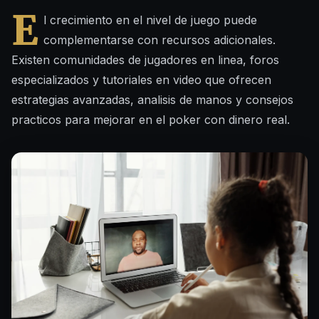
E
l crecimiento en el nivel de juego puede
complementarse con recursos adicionales.
Existen comunidades de jugadores en linea, foros
especializados y tutoriales en video que ofrecen
estrategias avanzadas, analisis de manos y consejos
practicos para mejorar en el poker con dinero real.