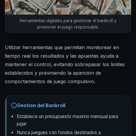
Herramientas digitales para gestionar el bankroll y
promover el juego responsable.
Utilizar herramientas que permitan monitorear en
tiempo real los resultados y las apuestas ayuda a
mantener el control, evitando sobrepasar los limites
establecidos y previniendo la aparicion de
comportamientos de juego compulsivo.
Gestion del Bankroll
Establece un presupuesto maximo mensual para
jugar
Nunca juegues con fondos destinados a