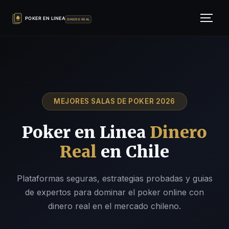
MEJORES SALAS DE POKER 2026
Poker en Linea
Dinero
Real
en Chile
Plataformas seguras, estrategias probadas y guias
de expertos para dominar el poker online con
dinero real en el mercado chileno.