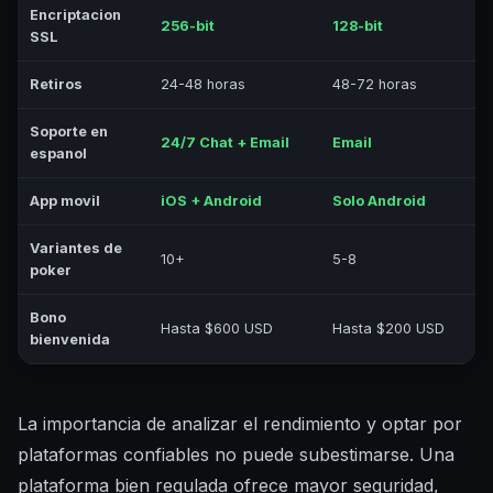
Encriptacion
256-bit
128-bit
SSL
Retiros
24-48 horas
48-72 horas
Soporte en
24/7 Chat + Email
Email
espanol
App movil
iOS + Android
Solo Android
Variantes de
10+
5-8
poker
Bono
Hasta $600 USD
Hasta $200 USD
bienvenida
La importancia de analizar el rendimiento y optar por
plataformas confiables no puede subestimarse. Una
plataforma bien regulada ofrece mayor seguridad,