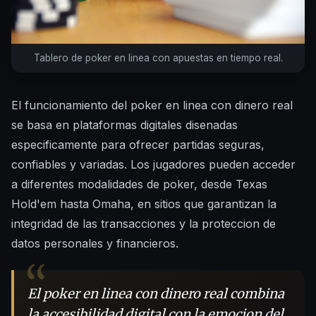
Tablero de poker en linea con apuestas en tiempo real.
El funcionamiento del poker en linea con dinero real
se basa en plataformas digitales disenadas
especificamente para ofrecer partidas seguras,
confiables y variadas. Los jugadores pueden acceder
a diferentes modalidades de poker, desde Texas
Hold'em hasta Omaha, en sitios que garantizan la
integridad de las transacciones y la proteccion de
datos personales y financieros.
El poker en linea con dinero real combina
la accesibilidad digital con la emocion del