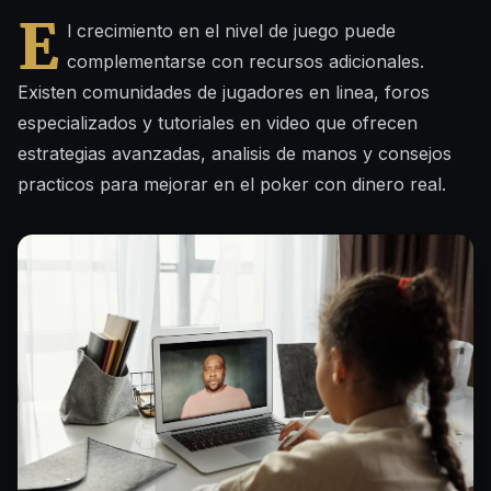
E
l crecimiento en el nivel de juego puede
complementarse con recursos adicionales.
Existen comunidades de jugadores en linea, foros
especializados y tutoriales en video que ofrecen
estrategias avanzadas, analisis de manos y consejos
practicos para mejorar en el poker con dinero real.