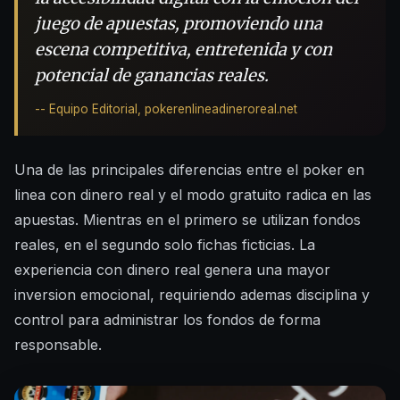
juego de apuestas, promoviendo una
escena competitiva, entretenida y con
potencial de ganancias reales.
-- Equipo Editorial, pokerenlineadineroreal.net
Una de las principales diferencias entre el poker en
linea con dinero real y el modo gratuito radica en las
apuestas. Mientras en el primero se utilizan fondos
reales, en el segundo solo fichas ficticias. La
experiencia con dinero real genera una mayor
inversion emocional, requiriendo ademas disciplina y
control para administrar los fondos de forma
responsable.