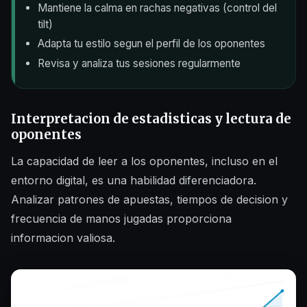
Mantiene la calma en rachas negativas (control del
tilt)
Adapta tu estilo segun el perfil de los oponentes
Revisa y analiza tus sesiones regularmente
Interpretacion de estadisticas y lectura de
oponentes
La capacidad de leer a los oponentes, incluso en el
entorno digital, es una habilidad diferenciadora.
Analizar patrones de apuestas, tiempos de decision y
frecuencia de manos jugadas proporciona
informacion valiosa.