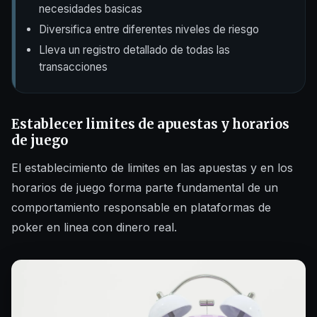
necesidades basicas
Diversifica entre diferentes niveles de riesgo
Lleva un registro detallado de todas las
transacciones
Establecer limites de apuestas y horarios
de juego
El establecimiento de limites en las apuestas y en los
horarios de juego forma parte fundamental de un
comportamiento responsable en plataformas de
poker en linea con dinero real.