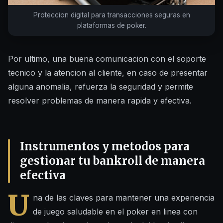
Proteccion digital para transacciones seguras en
plataformas de poker.
Por ultimo, una buena comunicacion con el soporte
tecnico y la atencion al cliente, en caso de presentar
alguna anomalia, refuerza la seguridad y permite
resolver problemas de manera rapida y efectiva.
Instrumentos y metodos para
gestionar tu bankroll de manera
efectiva
U
na de las claves para mantener una experiencia
de juego saludable en el poker en linea con