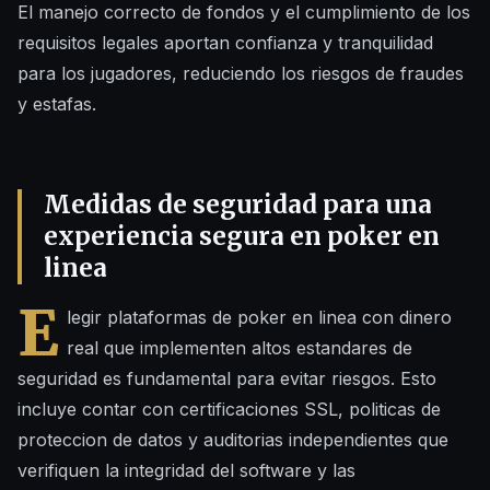
El manejo correcto de fondos y el cumplimiento de los
requisitos legales aportan confianza y tranquilidad
para los jugadores, reduciendo los riesgos de fraudes
y estafas.
Medidas de seguridad para una
experiencia segura en poker en
linea
E
legir plataformas de poker en linea con dinero
real que implementen altos estandares de
seguridad es fundamental para evitar riesgos. Esto
incluye contar con certificaciones SSL, politicas de
proteccion de datos y auditorias independientes que
verifiquen la integridad del software y las