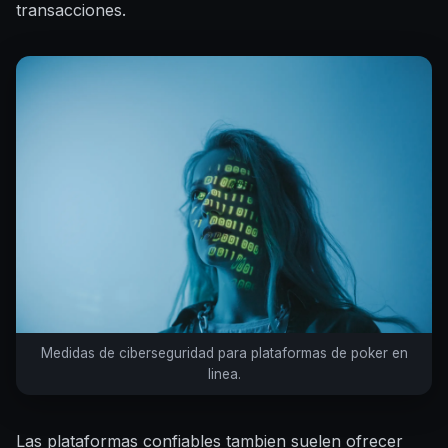
transacciones.
Medidas de ciberseguridad para plataformas de poker en
linea.
Las plataformas confiables tambien suelen ofrecer