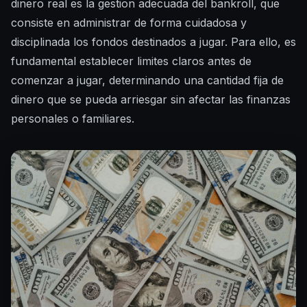
dinero real es la gestion adecuada del bankroll, que
consiste en administrar de forma cuidadosa y
disciplinada los fondos destinados a jugar. Para ello, es
fundamental establecer limites claros antes de
comenzar a jugar, determinando una cantidad fija de
dinero que se pueda arriesgar sin afectar las finanzas
personales o familiares.