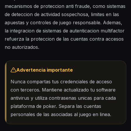
mecanismos de proteccion anti fraude, como sistemas
de deteccion de actividad sospechosa, limites en las
apuestas y controles de juego responsable. Ademas,
la integracion de sistemas de autenticacion multifactor
refuerza la proteccion de las cuentas contra accesos
no autorizados.
Advertencia importante
Nunca compartas tus credenciales de acceso
con terceros. Mantiene actualizado tu software
antivirus y utiliza contrasenas unicas para cada
plataforma de poker. Separa las cuentas
personales de las asociadas al juego en linea.