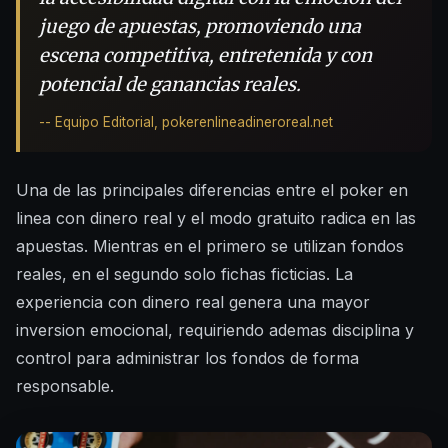
juego de apuestas, promoviendo una
escena competitiva, entretenida y con
potencial de ganancias reales.
-- Equipo Editorial, pokerenlineadineroreal.net
Una de las principales diferencias entre el poker en
linea con dinero real y el modo gratuito radica en las
apuestas. Mientras en el primero se utilizan fondos
reales, en el segundo solo fichas ficticias. La
experiencia con dinero real genera una mayor
inversion emocional, requiriendo ademas disciplina y
control para administrar los fondos de forma
responsable.