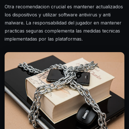
Otra recomendacion crucial es mantener actualizados
los dispositivos y utilizar software antivirus y anti
malware. La responsabilidad del jugador en mantener
practicas seguras complementa las medidas tecnicas
implementadas por las plataformas.