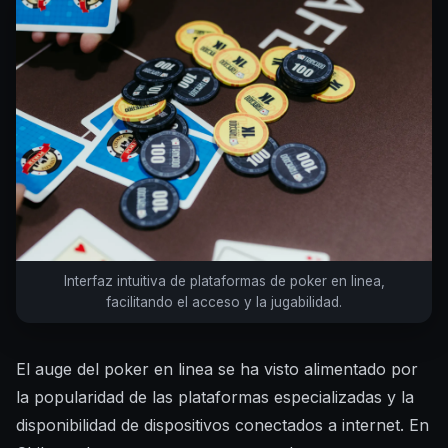
Interfaz intuitiva de plataformas de poker en linea,
facilitando el acceso y la jugabilidad.
El auge del poker en linea se ha visto alimentado por
la popularidad de las plataformas especializadas y la
disponibilidad de dispositivos conectados a internet. En