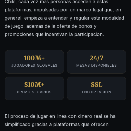
Chile, cada vez mas personas acceden a estas
plataformas, impulsadas por un marco legal que, en
general, empieza a entender y regular esta modalidad
de juego, ademas de la oferta de bonos y
promociones que incentivan la participacion.
100M+
24/7
JUGADORES GLOBALES
MESAS DISPONIBLES
$10M+
SSL
PREMIOS DIARIOS
ENCRIPTACION
El proceso de jugar en linea con dinero real se ha
simplificado gracias a plataformas que ofrecen