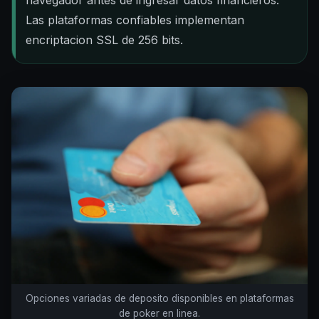
Las plataformas confiables implementan
encriptacion SSL de 256 bits.
Opciones variadas de deposito disponibles en plataformas
de poker en linea.