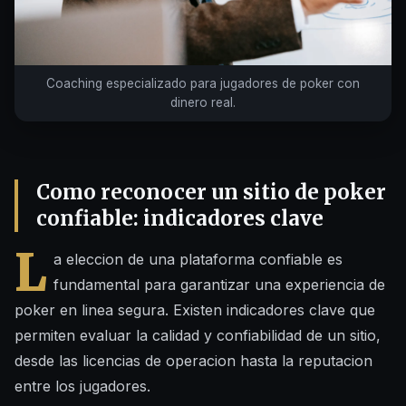
Coaching especializado para jugadores de poker con
dinero real.
Como reconocer un sitio de poker
confiable: indicadores clave
L
a eleccion de una plataforma confiable es
fundamental para garantizar una experiencia de
poker en linea segura. Existen indicadores clave que
permiten evaluar la calidad y confiabilidad de un sitio,
desde las licencias de operacion hasta la reputacion
entre los jugadores.