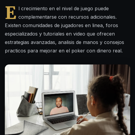
E
l crecimiento en el nivel de juego puede
complementarse con recursos adicionales.
Existen comunidades de jugadores en linea, foros
especializados y tutoriales en video que ofrecen
estrategias avanzadas, analisis de manos y consejos
practicos para mejorar en el poker con dinero real.