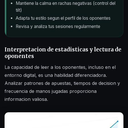
Mantiene la calma en rachas negativas (control del
tilt)
Adapta tu estilo segun el perfil de los oponentes
Revisa y analiza tus sesiones regularmente
Interpretacion de estadisticas y lectura de
oponentes
La capacidad de leer a los oponentes, incluso en el
entorno digital, es una habilidad diferenciadora.
Analizar patrones de apuestas, tiempos de decision y
frecuencia de manos jugadas proporciona
informacion valiosa.