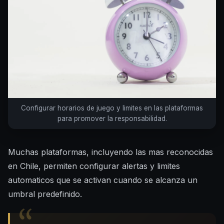
Configurar horarios de juego y limites en las plataformas
para promover la responsabilidad.
Muchas plataformas, incluyendo las mas reconocidas
en Chile, permiten configurar alertas y limites
automaticos que se activan cuando se alcanza un
umbral predefinido.