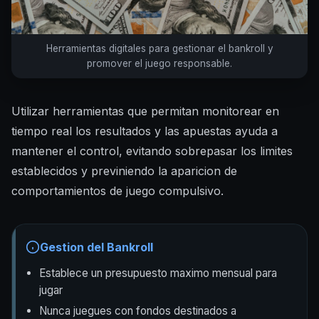
Herramientas digitales para gestionar el bankroll y
promover el juego responsable.
Utilizar herramientas que permitan monitorear en
tiempo real los resultados y las apuestas ayuda a
mantener el control, evitando sobrepasar los limites
establecidos y previniendo la aparicion de
comportamientos de juego compulsivo.
Gestion del Bankroll
Establece un presupuesto maximo mensual para
jugar
Nunca juegues con fondos destinados a