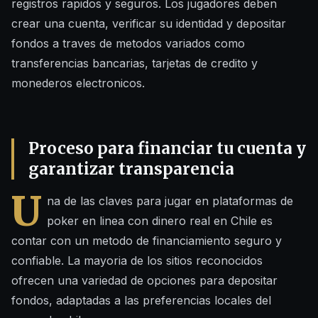
registros rapidos y seguros. Los jugadores deben
crear una cuenta, verificar su identidad y depositar
fondos a traves de metodos variados como
transferencias bancarias, tarjetas de credito y
monederos electronicos.
Proceso para financiar tu cuenta y
garantizar transparencia
U
na de las claves para jugar en plataformas de
poker en linea con dinero real en Chile es
contar con un metodo de financiamiento seguro y
confiable. La mayoria de los sitios reconocidos
ofrecen una variedad de opciones para depositar
fondos, adaptadas a las preferencias locales del