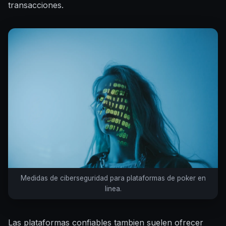
transacciones.
Medidas de ciberseguridad para plataformas de poker en
linea.
Las plataformas confiables tambien suelen ofrecer