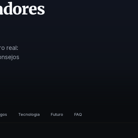
adores
o real:
consejos
gos
Tecnologia
Futuro
FAQ