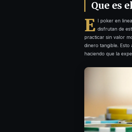
Que es e
E
l poker en line
disfrutan de es
practicar sin valor m
dinero tangible. Esto
haciendo que la exper