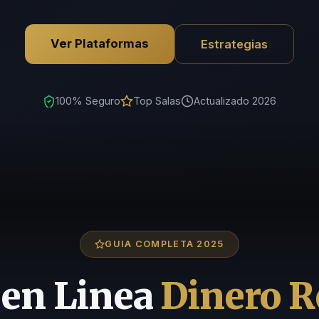
Ver Plataformas
Estrategias
100% Seguro
Top Salas
Actualizado 2026
GUIA COMPLETA 2025
 en Linea
Dinero R