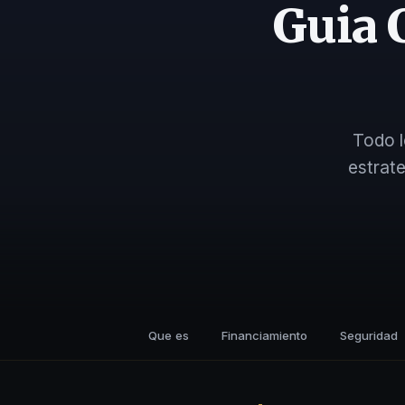
Guia 
Todo l
estrate
Que es
Financiamiento
Seguridad