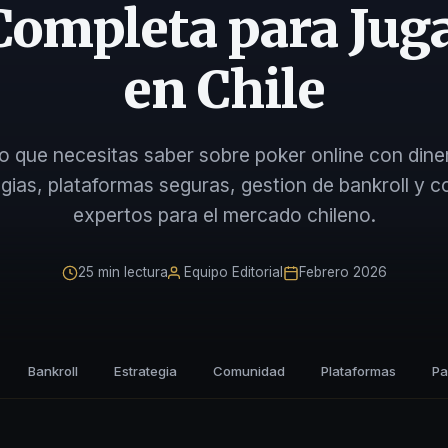
Completa para Jug
en Chile
o que necesitas saber sobre poker online con diner
gias, plataformas seguras, gestion de bankroll y 
expertos para el mercado chileno.
25 min lectura
Equipo Editorial
Febrero 2026
Bankroll
Estrategia
Comunidad
Plataformas
Pa