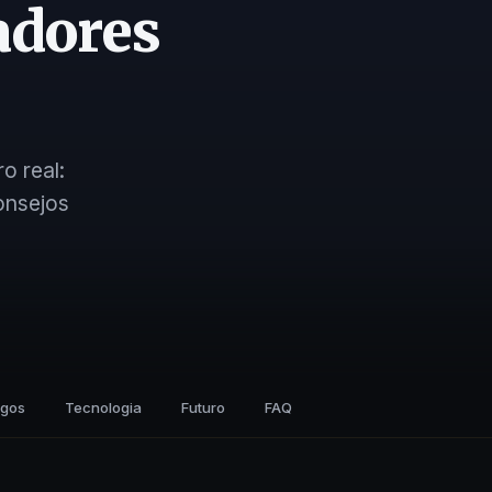
adores
o real:
consejos
gos
Tecnologia
Futuro
FAQ