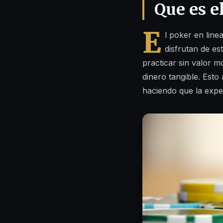
Que es e
E
l poker en line
disfrutan de es
practicar sin valor m
dinero tangible. Esto
haciendo que la exper