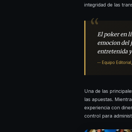
integridad de las tra
El poker en l
emocion del 
entretenida y
-- Equipo Editoria
Una de las principale
las apuestas. Mientras
experiencia con dine
control para adminis