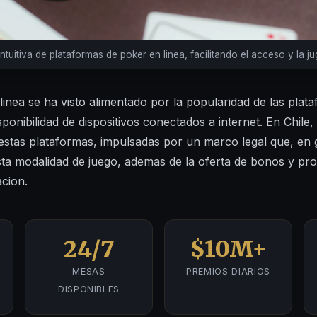
intuitiva de plataformas de poker en linea, facilitando el acceso y la ju
linea se ha visto alimentado por la popularidad de las plat
isponibilidad de dispositivos conectados a internet. En Chile
stas plataformas, impulsadas por un marco legal que, en 
sta modalidad de juego, ademas de la oferta de bonos y p
acion.
24/7
$10M+
MESAS
PREMIOS DIARIOS
DISPONIBLES