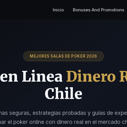
Inicio
Bonuses And Promotions
MEJORES SALAS DE POKER 2026
 en Linea
Dinero 
Chile
mas seguras, estrategias probadas y guias de expe
ar el poker online con dinero real en el mercado ch