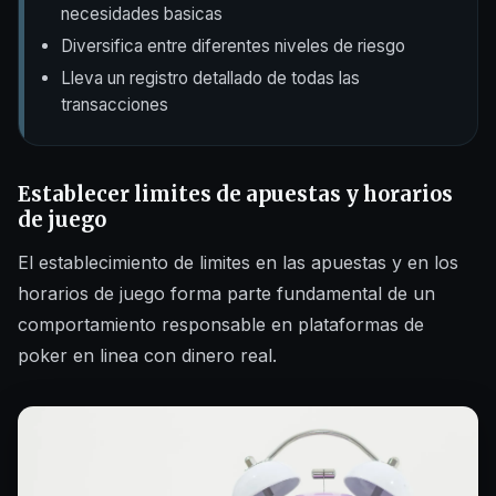
necesidades basicas
Diversifica entre diferentes niveles de riesgo
Lleva un registro detallado de todas las
transacciones
Establecer limites de apuestas y horarios
de juego
El establecimiento de limites en las apuestas y en los
horarios de juego forma parte fundamental de un
comportamiento responsable en plataformas de
poker en linea con dinero real.