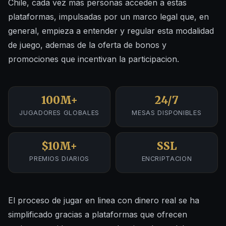
Chile, cada vez mas personas acceden a estas
plataformas, impulsadas por un marco legal que, en
general, empieza a entender y regular esta modalidad
de juego, ademas de la oferta de bonos y
promociones que incentivan la participacion.
100M+
24/7
JUGADORES GLOBALES
MESAS DISPONIBLES
$10M+
SSL
PREMIOS DIARIOS
ENCRIPTACION
El proceso de jugar en linea con dinero real se ha
simplificado gracias a plataformas que ofrecen