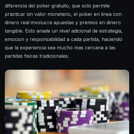
diferencia del poker gratuito, que solo permite
practicar sin valor monetario, el poker en linea con
dinero real involucra apuestas y premios en dinero
tangible. Esto anade un nivel adicional de estrategia,
emocion y responsabilidad a cada partida, haciendo
que la experiencia sea mucho mas cercana a las
partidas fisicas tradicionales.