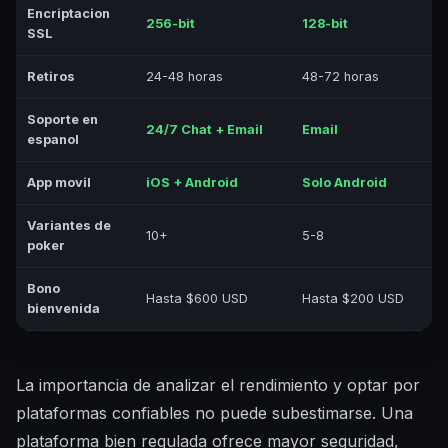
Encriptacion
256-bit
128-bit
SSL
Retiros
24-48 horas
48-72 horas
Soporte en
24/7 Chat + Email
Email
espanol
App movil
iOS + Android
Solo Android
Variantes de
10+
5-8
poker
Bono
Hasta $600 USD
Hasta $200 USD
bienvenida
La importancia de analizar el rendimiento y optar por
plataformas confiables no puede subestimarse. Una
plataforma bien regulada ofrece mayor seguridad,