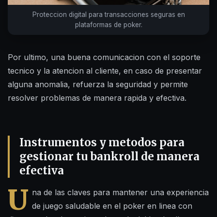
Proteccion digital para transacciones seguras en
plataformas de poker.
Por ultimo, una buena comunicacion con el soporte
tecnico y la atencion al cliente, en caso de presentar
alguna anomalia, refuerza la seguridad y permite
resolver problemas de manera rapida y efectiva.
Instrumentos y metodos para
gestionar tu bankroll de manera
efectiva
U
na de las claves para mantener una experiencia
de juego saludable en el poker en linea con