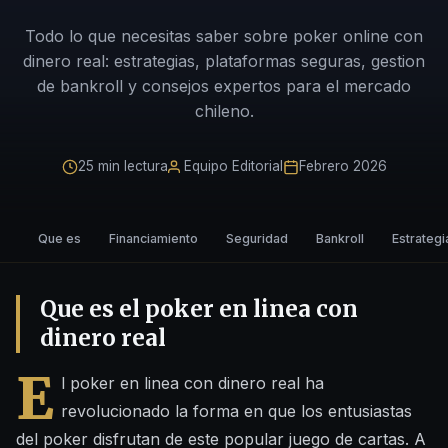
Todo lo que necesitas saber sobre poker online con
dinero real: estrategias, plataformas seguras, gestion
de bankroll y consejos expertos para el mercado
chileno.
25 min lectura
Equipo Editorial
Febrero 2026
Que es
Financiamiento
Seguridad
Bankroll
Estrategi
Que es el poker en linea con
dinero real
E
l poker en linea con dinero real ha
revolucionado la forma en que los entusiastas
del poker disfrutan de este popular juego de cartas. A