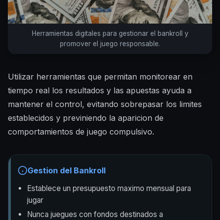
Herramientas digitales para gestionar el bankroll y
promover el juego responsable.
Utilizar herramientas que permitan monitorear en
tiempo real los resultados y las apuestas ayuda a
mantener el control, evitando sobrepasar los limites
establecidos y previniendo la aparicion de
comportamientos de juego compulsivo.
Gestion del Bankroll
Establece un presupuesto maximo mensual para
jugar
Nunca juegues con fondos destinados a