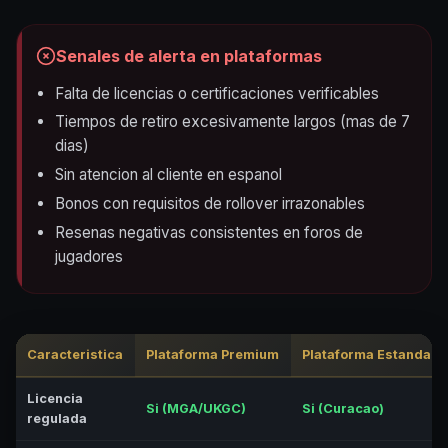
Senales de alerta en plataformas
Falta de licencias o certificaciones verificables
Tiempos de retiro excesivamente largos (mas de 7
dias)
Sin atencion al cliente en espanol
Bonos con requisitos de rollover irrazonables
Resenas negativas consistentes en foros de
jugadores
Caracteristica
Plataforma Premium
Plataforma Estandar
Licencia
Si (MGA/UKGC)
Si (Curacao)
regulada