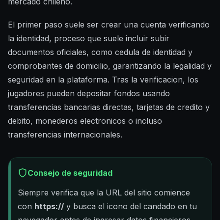
mercado chileno.
El primer paso suele ser crear una cuenta verificando
la identidad, proceso que suele incluir subir
documentos oficiales, como cedula de identidad y
comprobantes de domicilio, garantizando la legalidad y
seguridad en la plataforma. Tras la verificacion, los
jugadores pueden depositar fondos usando
transferencias bancarias directas, tarjetas de credito y
debito, monederos electronicos o incluso
transferencias internacionales.
Consejo de seguridad
Siempre verifica que la URL del sitio comience
con
https://
y busca el icono del candado en tu
navegador antes de ingresar datos financieros.