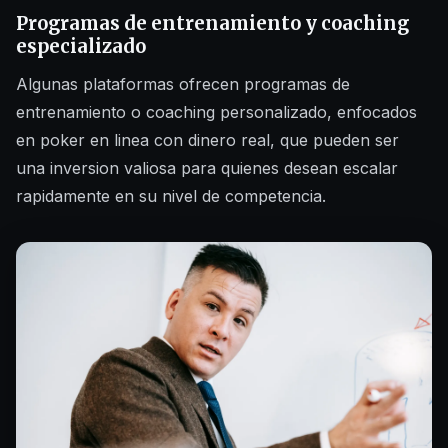
Programas de entrenamiento y coaching
especializado
Algunas plataformas ofrecen programas de
entrenamiento o coaching personalizado, enfocados
en poker en linea con dinero real, que pueden ser
una inversion valiosa para quienes desean escalar
rapidamente en su nivel de competencia.