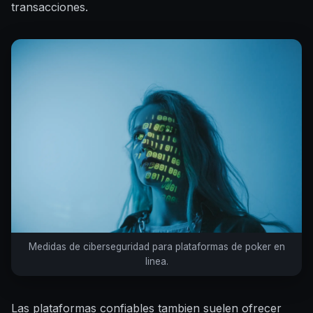
transacciones.
Medidas de ciberseguridad para plataformas de poker en
linea.
Las plataformas confiables tambien suelen ofrecer