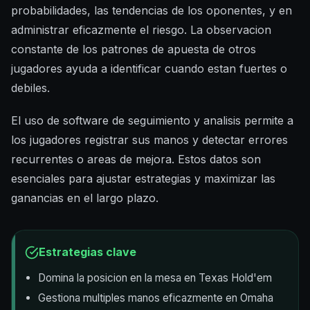
probabilidades, las tendencias de los oponentes, y en
administrar eficazmente el riesgo. La observacion
constante de los patrones de apuesta de otros
jugadores ayuda a identificar cuando estan fuertes o
debiles.
El uso de software de seguimiento y analisis permite a
los jugadores registrar sus manos y detectar errores
recurrentes o areas de mejora. Estos datos son
esenciales para ajustar estrategias y maximizar las
ganancias en el largo plazo.
Estrategias clave
Domina la posicion en la mesa en Texas Hold'em
Gestiona multiples manos eficazmente en Omaha