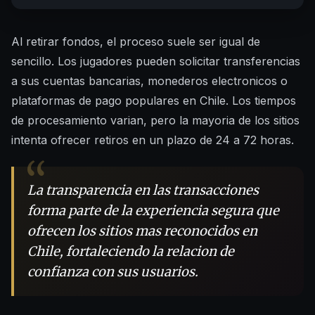
Al retirar fondos, el proceso suele ser igual de
sencillo. Los jugadores pueden solicitar transferencias
a sus cuentas bancarias, monederos electronicos o
plataformas de pago populares en Chile. Los tiempos
de procesamiento varian, pero la mayoria de los sitios
intenta ofrecer retiros en un plazo de 24 a 72 horas.
La transparencia en las transacciones
forma parte de la experiencia segura que
ofrecen los sitios mas reconocidos en
Chile, fortaleciendo la relacion de
confianza con sus usuarios.