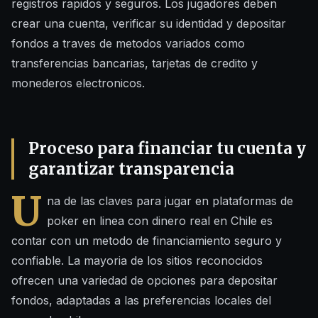
registros rapidos y seguros. Los jugadores deben
crear una cuenta, verificar su identidad y depositar
fondos a traves de metodos variados como
transferencias bancarias, tarjetas de credito y
monederos electronicos.
Proceso para financiar tu cuenta y
garantizar transparencia
U
na de las claves para jugar en plataformas de
poker en linea con dinero real en Chile es
contar con un metodo de financiamiento seguro y
confiable. La mayoria de los sitios reconocidos
ofrecen una variedad de opciones para depositar
fondos, adaptadas a las preferencias locales del