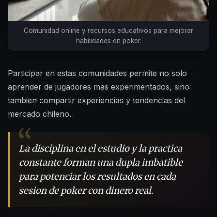
Comunidad online y recursos educativos para mejorar
habilidades en poker.
Participar en estas comunidades permite no solo
aprender de jugadores mas experimentados, sino
tambien compartir experiencias y tendencias del
mercado chileno.
La disciplina en el estudio y la practica
constante forman una dupla imbatible
para potenciar los resultados en cada
sesion de poker con dinero real.