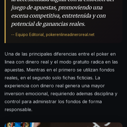
juego de apuestas, promoviendo una
escena competitiva, entretenida y con
potencial de ganancias reales.
-- Equipo Editorial, pokerenlineadineroreal.net
Una de las principales diferencias entre el poker en
linea con dinero real y el modo gratuito radica en las
apuestas. Mientras en el primero se utilizan fondos
reales, en el segundo solo fichas ficticias. La
experiencia con dinero real genera una mayor
inversion emocional, requiriendo ademas disciplina y
control para administrar los fondos de forma
responsable.