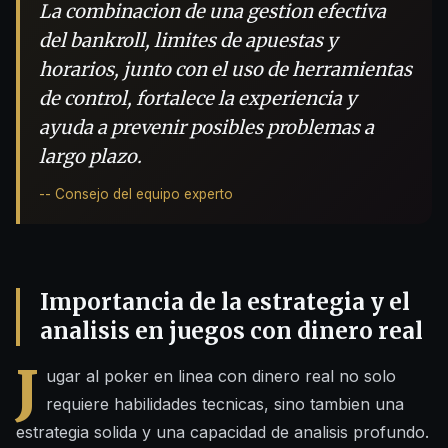
La combinacion de una gestion efectiva
del bankroll, limites de apuestas y
horarios, junto con el uso de herramientas
de control, fortalece la experiencia y
ayuda a prevenir posibles problemas a
largo plazo.
-- Consejo del equipo experto
Importancia de la estrategia y el
analisis en juegos con dinero real
J
ugar al poker en linea con dinero real no solo
requiere habilidades tecnicas, sino tambien una
estrategia solida y una capacidad de analisis profundo.