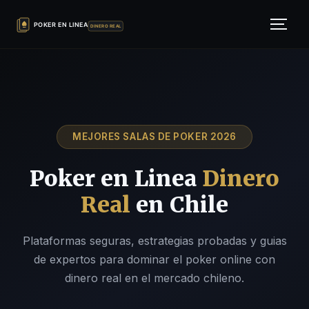
MEJORES SALAS DE POKER 2026
Poker en Linea
Dinero
Real
en Chile
Plataformas seguras, estrategias probadas y guias
de expertos para dominar el poker online con
dinero real en el mercado chileno.