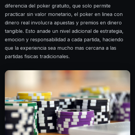
diferencia del poker gratuito, que solo permite
practicar sin valor monetario, el poker en linea con
dinero real involucra apuestas y premios en dinero
tangible. Esto anade un nivel adicional de estrategia,
emocion y responsabilidad a cada partida, haciendo
que la experiencia sea mucho mas cercana a las
partidas fisicas tradicionales.