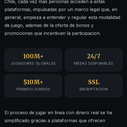
Chile, cada vez mas personas acceden a estas
plataformas, impulsadas por un marco legal que, en
general, empieza a entender y regular esta modalidad
de juego, ademas de la oferta de bonos y
promociones que incentivan la participacion.
100M+
24/7
JUGADORES GLOBALES
MESAS DISPONIBLES
$10M+
SSL
PREMIOS DIARIOS
ENCRIPTACION
El proceso de jugar en linea con dinero real se ha
simplificado gracias a plataformas que ofrecen