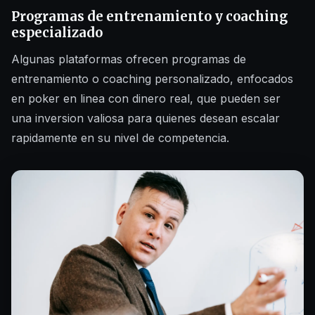
Programas de entrenamiento y coaching
especializado
Algunas plataformas ofrecen programas de
entrenamiento o coaching personalizado, enfocados
en poker en linea con dinero real, que pueden ser
una inversion valiosa para quienes desean escalar
rapidamente en su nivel de competencia.