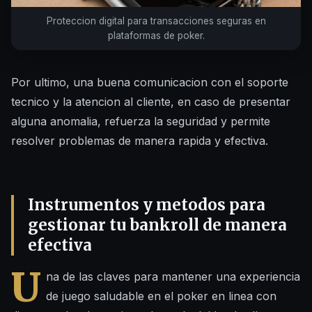
Proteccion digital para transacciones seguras en
plataformas de poker.
Por ultimo, una buena comunicacion con el soporte
tecnico y la atencion al cliente, en caso de presentar
alguna anomalia, refuerza la seguridad y permite
resolver problemas de manera rapida y efectiva.
Instrumentos y metodos para
gestionar tu bankroll de manera
efectiva
U
na de las claves para mantener una experiencia
de juego saludable en el poker en linea con