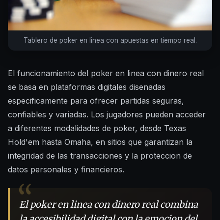
Tablero de poker en linea con apuestas en tiempo real.
El funcionamiento del poker en linea con dinero real
se basa en plataformas digitales disenadas
especificamente para ofrecer partidas seguras,
confiables y variadas. Los jugadores pueden acceder
a diferentes modalidades de poker, desde Texas
Hold'em hasta Omaha, en sitios que garantizan la
integridad de las transacciones y la proteccion de
datos personales y financieros.
El poker en linea con dinero real combina
la accesibilidad digital con la emocion del