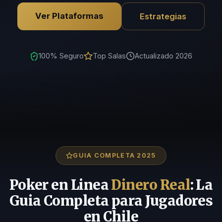
Ver Plataformas
Estrategias
100% Seguro
Top Salas
Actualizado 2026
GUIA COMPLETA 2025
Poker en Linea
Dinero Real
: La
Guia Completa para Jugadores
en Chile