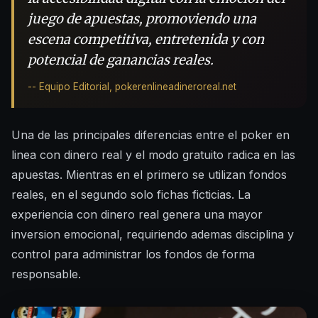
juego de apuestas, promoviendo una
escena competitiva, entretenida y con
potencial de ganancias reales.
-- Equipo Editorial, pokerenlineadineroreal.net
Una de las principales diferencias entre el poker en
linea con dinero real y el modo gratuito radica en las
apuestas. Mientras en el primero se utilizan fondos
reales, en el segundo solo fichas ficticias. La
experiencia con dinero real genera una mayor
inversion emocional, requiriendo ademas disciplina y
control para administrar los fondos de forma
responsable.