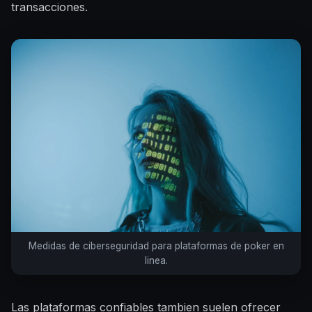
transacciones.
Medidas de ciberseguridad para plataformas de poker en
linea.
Las plataformas confiables tambien suelen ofrecer