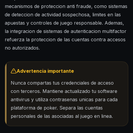
mecanismos de proteccion anti fraude, como sistemas
de deteccion de actividad sospechosa, limites en las
apuestas y controles de juego responsable. Ademas,
la integracion de sistemas de autenticacion multifactor
refuerza la proteccion de las cuentas contra accesos
no autorizados.
Advertencia importante
Nunca compartas tus credenciales de acceso
con terceros. Mantiene actualizado tu software
antivirus y utiliza contrasenas unicas para cada
plataforma de poker. Separa las cuentas
personales de las asociadas al juego en linea.