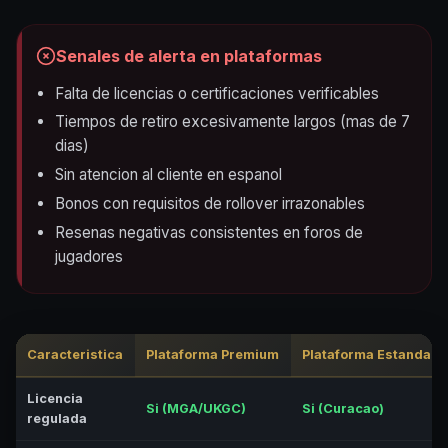
Senales de alerta en plataformas
Falta de licencias o certificaciones verificables
Tiempos de retiro excesivamente largos (mas de 7
dias)
Sin atencion al cliente en espanol
Bonos con requisitos de rollover irrazonables
Resenas negativas consistentes en foros de
jugadores
Caracteristica
Plataforma Premium
Plataforma Estandar
Licencia
Si (MGA/UKGC)
Si (Curacao)
regulada