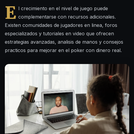
E
l crecimiento en el nivel de juego puede
complementarse con recursos adicionales.
Existen comunidades de jugadores en linea, foros
especializados y tutoriales en video que ofrecen
estrategias avanzadas, analisis de manos y consejos
practicos para mejorar en el poker con dinero real.