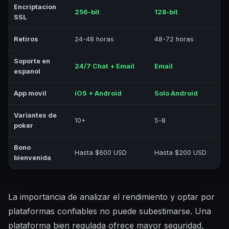
Encriptacion
256-bit
128-bit
SSL
Retiros
24-48 horas
48-72 horas
Soporte en
24/7 Chat + Email
Email
espanol
App movil
iOS + Android
Solo Android
Variantes de
10+
5-8
poker
Bono
Hasta $600 USD
Hasta $200 USD
bienvenida
La importancia de analizar el rendimiento y optar por
plataformas confiables no puede subestimarse. Una
plataforma bien regulada ofrece mayor seguridad,