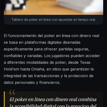
Tablero de poker en linea con apuestas en tiempo real.
El funcionamiento del poker en linea con dinero real
se basa en plataformas digitales disenadas
especificamente para ofrecer partidas seguras,
confiables y variadas. Los jugadores pueden acceder
a diferentes modalidades de poker, desde Texas
Hold'em hasta Omaha, en sitios que garantizan la
integridad de las transacciones y la proteccion de
datos personales y financieros.
El poker en linea con dinero real combina
la accesibilidad digital con la emocion del