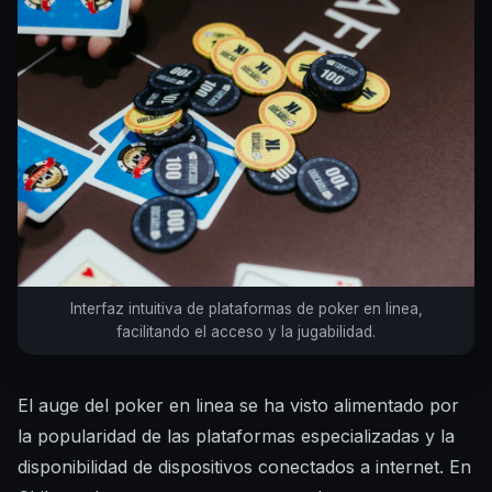
Interfaz intuitiva de plataformas de poker en linea,
facilitando el acceso y la jugabilidad.
El auge del poker en linea se ha visto alimentado por
la popularidad de las plataformas especializadas y la
disponibilidad de dispositivos conectados a internet. En