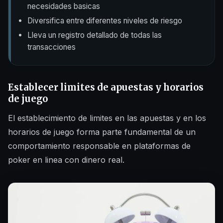
necesidades basicas
Diversifica entre diferentes niveles de riesgo
Lleva un registro detallado de todas las
transacciones
Establecer limites de apuestas y horarios
de juego
El establecimiento de limites en las apuestas y en los
horarios de juego forma parte fundamental de un
comportamiento responsable en plataformas de
poker en linea con dinero real.