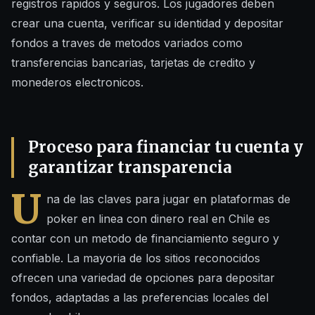
registros rapidos y seguros. Los jugadores deben
crear una cuenta, verificar su identidad y depositar
fondos a traves de metodos variados como
transferencias bancarias, tarjetas de credito y
monederos electronicos.
Proceso para financiar tu cuenta y
garantizar transparencia
U
na de las claves para jugar en plataformas de
poker en linea con dinero real en Chile es
contar con un metodo de financiamiento seguro y
confiable. La mayoria de los sitios reconocidos
ofrecen una variedad de opciones para depositar
fondos, adaptadas a las preferencias locales del