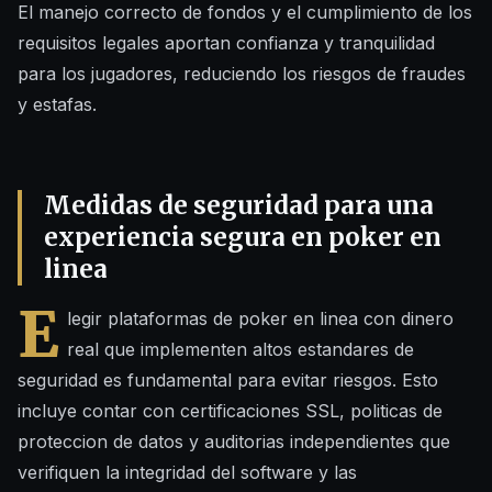
El manejo correcto de fondos y el cumplimiento de los
requisitos legales aportan confianza y tranquilidad
para los jugadores, reduciendo los riesgos de fraudes
y estafas.
Medidas de seguridad para una
experiencia segura en poker en
linea
E
legir plataformas de poker en linea con dinero
real que implementen altos estandares de
seguridad es fundamental para evitar riesgos. Esto
incluye contar con certificaciones SSL, politicas de
proteccion de datos y auditorias independientes que
verifiquen la integridad del software y las