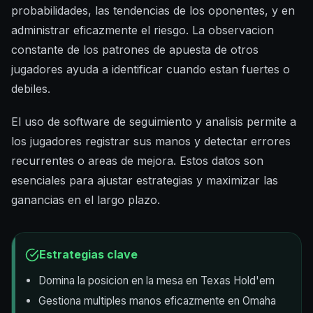
probabilidades, las tendencias de los oponentes, y en
administrar eficazmente el riesgo. La observacion
constante de los patrones de apuesta de otros
jugadores ayuda a identificar cuando estan fuertes o
debiles.
El uso de software de seguimiento y analisis permite a
los jugadores registrar sus manos y detectar errores
recurrentes o areas de mejora. Estos datos son
esenciales para ajustar estrategias y maximizar las
ganancias en el largo plazo.
Estrategias clave
Domina la posicion en la mesa en Texas Hold'em
Gestiona multiples manos eficazmente en Omaha