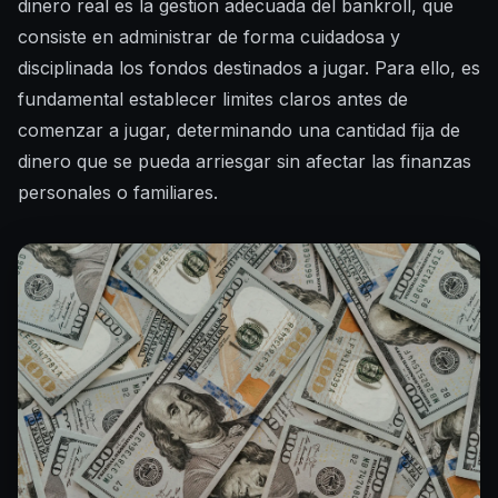
dinero real es la gestion adecuada del bankroll, que
consiste en administrar de forma cuidadosa y
disciplinada los fondos destinados a jugar. Para ello, es
fundamental establecer limites claros antes de
comenzar a jugar, determinando una cantidad fija de
dinero que se pueda arriesgar sin afectar las finanzas
personales o familiares.