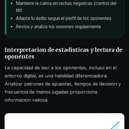
Mantiene la calma en rachas negativas (control del
tilt)
Adapta tu estilo segun el perfil de los oponentes
Revisa y analiza tus sesiones regularmente
Interpretacion de estadisticas y lectura de
oponentes
La capacidad de leer a los oponentes, incluso en el
entorno digital, es una habilidad diferenciadora.
Analizar patrones de apuestas, tiempos de decision y
frecuencia de manos jugadas proporciona
informacion valiosa.