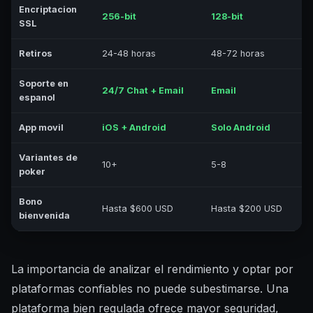
Encriptacion
256-bit
128-bit
SSL
Retiros
24-48 horas
48-72 horas
Soporte en
24/7 Chat + Email
Email
espanol
App movil
iOS + Android
Solo Android
Variantes de
10+
5-8
poker
Bono
Hasta $600 USD
Hasta $200 USD
bienvenida
La importancia de analizar el rendimiento y optar por
plataformas confiables no puede subestimarse. Una
plataforma bien regulada ofrece mayor seguridad,