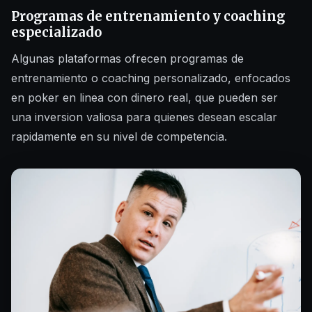
Programas de entrenamiento y coaching
especializado
Algunas plataformas ofrecen programas de
entrenamiento o coaching personalizado, enfocados
en poker en linea con dinero real, que pueden ser
una inversion valiosa para quienes desean escalar
rapidamente en su nivel de competencia.