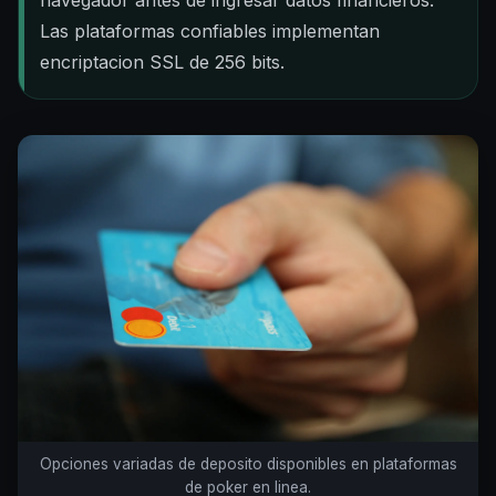
Las plataformas confiables implementan
encriptacion SSL de 256 bits.
Opciones variadas de deposito disponibles en plataformas
de poker en linea.