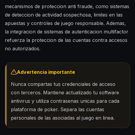
mecanismos de proteccion anti fraude, como sistemas
de deteccion de actividad sospechosa, limites en las
apuestas y controles de juego responsable. Ademas,
la integracion de sistemas de autenticacion multifactor
refuerza la proteccion de las cuentas contra accesos
no autorizados.
Advertencia importante
Nunca compartas tus credenciales de acceso
con terceros. Mantiene actualizado tu software
antivirus y utiliza contrasenas unicas para cada
plataforma de poker. Separa las cuentas
personales de las asociadas al juego en linea.