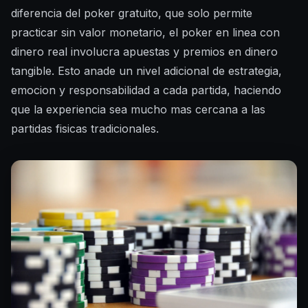
diferencia del poker gratuito, que solo permite
practicar sin valor monetario, el poker en linea con
dinero real involucra apuestas y premios en dinero
tangible. Esto anade un nivel adicional de estrategia,
emocion y responsabilidad a cada partida, haciendo
que la experiencia sea mucho mas cercana a las
partidas fisicas tradicionales.