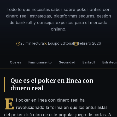
Todo lo que necesitas saber sobre poker online con
dinero real: estrategias, plataformas seguras, gestion
de bankroll y consejos expertos para el mercado
chileno.
25 min lectura
Equipo Editorial
Febrero 2026
Que es
Financiamiento
Seguridad
Bankroll
Estrategi
Que es el poker en linea con
dinero real
E
l poker en linea con dinero real ha
revolucionado la forma en que los entusiastas
del poker disfrutan de este popular juego de cartas. A