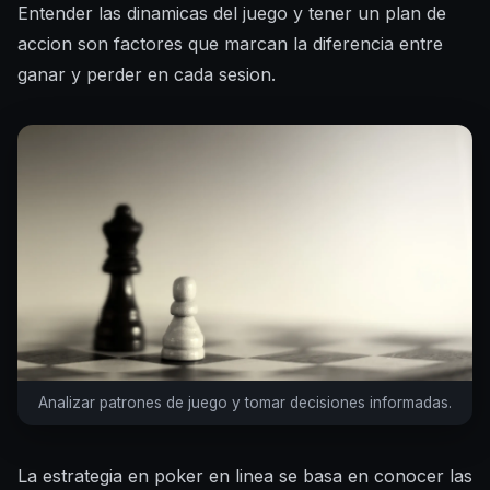
Entender las dinamicas del juego y tener un plan de
accion son factores que marcan la diferencia entre
ganar y perder en cada sesion.
Analizar patrones de juego y tomar decisiones informadas.
La estrategia en poker en linea se basa en conocer las