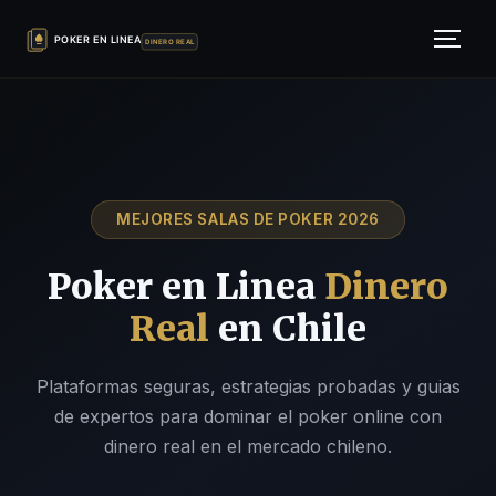
MEJORES SALAS DE POKER 2026
Poker en Linea
Dinero
Real
en Chile
Plataformas seguras, estrategias probadas y guias
de expertos para dominar el poker online con
dinero real en el mercado chileno.