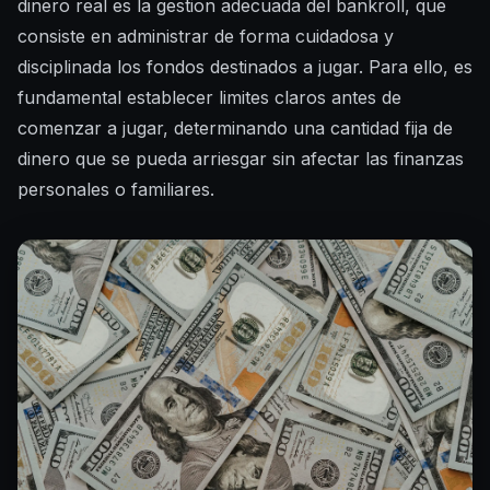
dinero real es la gestion adecuada del bankroll, que
consiste en administrar de forma cuidadosa y
disciplinada los fondos destinados a jugar. Para ello, es
fundamental establecer limites claros antes de
comenzar a jugar, determinando una cantidad fija de
dinero que se pueda arriesgar sin afectar las finanzas
personales o familiares.