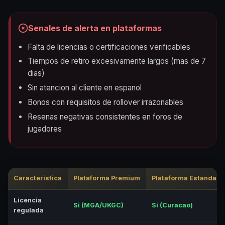
Senales de alerta en plataformas
Falta de licencias o certificaciones verificables
Tiempos de retiro excesivamente largos (mas de 7
dias)
Sin atencion al cliente en espanol
Bonos con requisitos de rollover irrazonables
Resenas negativas consistentes en foros de
jugadores
Caracteristica
Plataforma Premium
Plataforma Estandar
Licencia
Si (MGA/UKGC)
Si (Curacao)
regulada