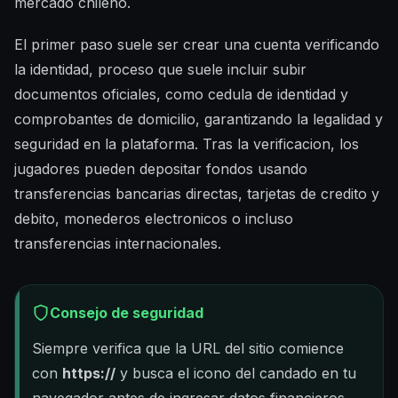
mercado chileno.
El primer paso suele ser crear una cuenta verificando
la identidad, proceso que suele incluir subir
documentos oficiales, como cedula de identidad y
comprobantes de domicilio, garantizando la legalidad y
seguridad en la plataforma. Tras la verificacion, los
jugadores pueden depositar fondos usando
transferencias bancarias directas, tarjetas de credito y
debito, monederos electronicos o incluso
transferencias internacionales.
Consejo de seguridad
Siempre verifica que la URL del sitio comience
con
https://
y busca el icono del candado en tu
navegador antes de ingresar datos financieros.