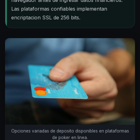
Las plataformas confiables implementan
encriptacion SSL de 256 bits.
Opciones variadas de deposito disponibles en plataformas
de poker en linea.