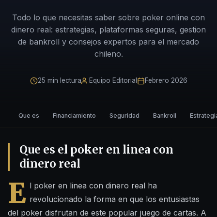
Todo lo que necesitas saber sobre poker online con
dinero real: estrategias, plataformas seguras, gestion
de bankroll y consejos expertos para el mercado
chileno.
25 min lectura
Equipo Editorial
Febrero 2026
Que es
Financiamiento
Seguridad
Bankroll
Estrategi
Que es el poker en linea con
dinero real
E
l poker en linea con dinero real ha
revolucionado la forma en que los entusiastas
del poker disfrutan de este popular juego de cartas. A