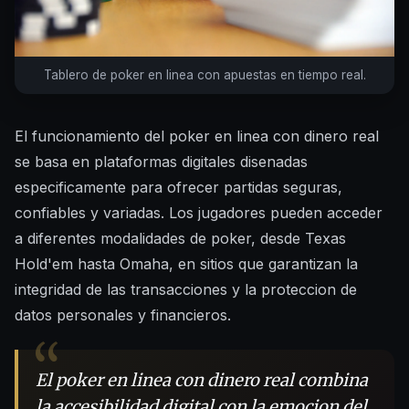
Tablero de poker en linea con apuestas en tiempo real.
El funcionamiento del poker en linea con dinero real
se basa en plataformas digitales disenadas
especificamente para ofrecer partidas seguras,
confiables y variadas. Los jugadores pueden acceder
a diferentes modalidades de poker, desde Texas
Hold'em hasta Omaha, en sitios que garantizan la
integridad de las transacciones y la proteccion de
datos personales y financieros.
El poker en linea con dinero real combina
la accesibilidad digital con la emocion del