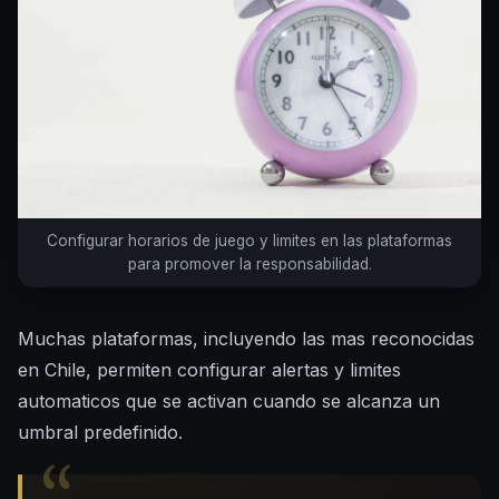
Configurar horarios de juego y limites en las plataformas
para promover la responsabilidad.
Muchas plataformas, incluyendo las mas reconocidas
en Chile, permiten configurar alertas y limites
automaticos que se activan cuando se alcanza un
umbral predefinido.