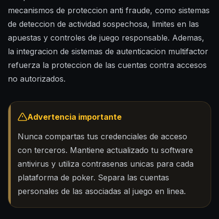
mecanismos de proteccion anti fraude, como sistemas
de deteccion de actividad sospechosa, limites en las
apuestas y controles de juego responsable. Ademas,
la integracion de sistemas de autenticacion multifactor
refuerza la proteccion de las cuentas contra accesos
no autorizados.
Advertencia importante
Nunca compartas tus credenciales de acceso
con terceros. Mantiene actualizado tu software
antivirus y utiliza contrasenas unicas para cada
plataforma de poker. Separa las cuentas
personales de las asociadas al juego en linea.