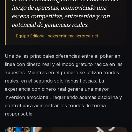
juego de apuestas, promoviendo una
escena competitiva, entretenida y con
potencial de ganancias reales.
-- Equipo Editorial, pokerenlineadineroreal.net
Una de las principales diferencias entre el poker en
linea con dinero real y el modo gratuito radica en las
apuestas. Mientras en el primero se utilizan fondos
reales, en el segundo solo fichas ficticias. La
experiencia con dinero real genera una mayor
inversion emocional, requiriendo ademas disciplina y
control para administrar los fondos de forma
responsable.