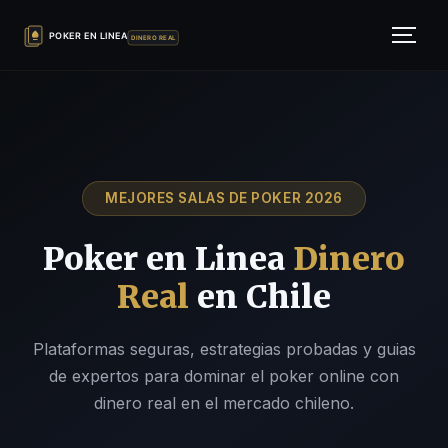
MEJORES SALAS DE POKER 2026
Poker en Linea
Dinero
Real
en Chile
Plataformas seguras, estrategias probadas y guias
de expertos para dominar el poker online con
dinero real en el mercado chileno.