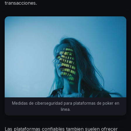
transacciones.
Medidas de ciberseguridad para plataformas de poker en
linea.
Las plataformas confiables tambien suelen ofrecer