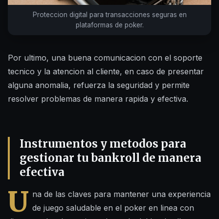
Proteccion digital para transacciones seguras en
plataformas de poker.
Por ultimo, una buena comunicacion con el soporte
tecnico y la atencion al cliente, en caso de presentar
alguna anomalia, refuerza la seguridad y permite
resolver problemas de manera rapida y efectiva.
Instrumentos y metodos para
gestionar tu bankroll de manera
efectiva
U
na de las claves para mantener una experiencia
de juego saludable en el poker en linea con