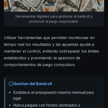
Herramientas digitales para gestionar el bankroll y
promover el juego responsable.
Utilizar herramientas que permitan monitorear en
tiempo real los resultados y las apuestas ayuda a
mantener el control, evitando sobrepasar los limites
establecidos y previniendo la aparicion de
comportamientos de juego compulsivo.
Gestion del Bankroll
Establece un presupuesto maximo mensual para
jugar
Nunca juegues con fondos destinados a