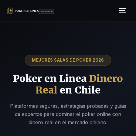
MEJORES SALAS DE POKER 2026
Poker en Linea
Dinero
Real
en Chile
Plataformas seguras, estrategias probadas y guias
de expertos para dominar el poker online con
dinero real en el mercado chileno.