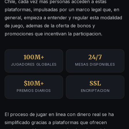
Chile, cada vez mas personas acceden a estas
plataformas, impulsadas por un marco legal que, en
general, empieza a entender y regular esta modalidad
de juego, ademas de la oferta de bonos y
promociones que incentivan la participacion.
100M+
24/7
JUGADORES GLOBALES
MESAS DISPONIBLES
$10M+
SSL
PREMIOS DIARIOS
ENCRIPTACION
El proceso de jugar en linea con dinero real se ha
simplificado gracias a plataformas que ofrecen