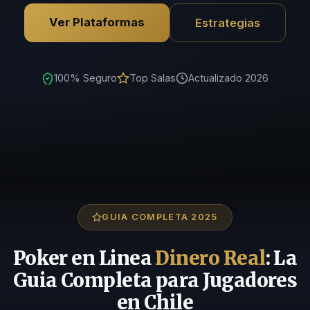
Ver Plataformas
Estrategias
100% Seguro
Top Salas
Actualizado 2026
GUIA COMPLETA 2025
Poker en Linea
Dinero Real
: La
Guia Completa para Jugadores
en Chile