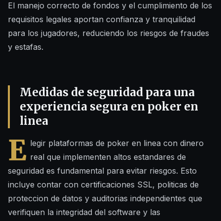
El manejo correcto de fondos y el cumplimiento de los
requisitos legales aportan confianza y tranquilidad
para los jugadores, reduciendo los riesgos de fraudes
y estafas.
Medidas de seguridad para una
experiencia segura en poker en
linea
E
legir plataformas de poker en linea con dinero
real que implementen altos estandares de
seguridad es fundamental para evitar riesgos. Esto
incluye contar con certificaciones SSL, politicas de
proteccion de datos y auditorias independientes que
verifiquen la integridad del software y las