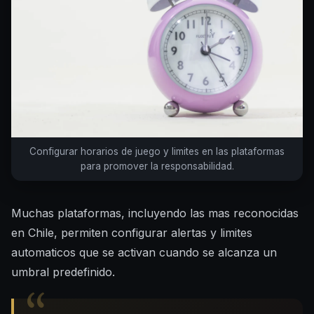
Configurar horarios de juego y limites en las plataformas
para promover la responsabilidad.
Muchas plataformas, incluyendo las mas reconocidas
en Chile, permiten configurar alertas y limites
automaticos que se activan cuando se alcanza un
umbral predefinido.