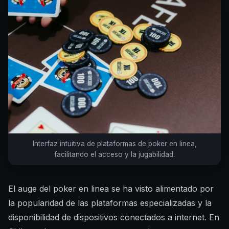
Interfaz intuitiva de plataformas de poker en linea,
facilitando el acceso y la jugabilidad.
El auge del poker en linea se ha visto alimentado por
la popularidad de las plataformas especializadas y la
disponibilidad de dispositivos conectados a internet. En