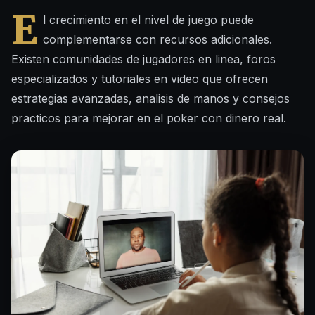
E
l crecimiento en el nivel de juego puede
complementarse con recursos adicionales.
Existen comunidades de jugadores en linea, foros
especializados y tutoriales en video que ofrecen
estrategias avanzadas, analisis de manos y consejos
practicos para mejorar en el poker con dinero real.