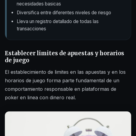
necesidades basicas
Diversifica entre diferentes niveles de riesgo
Lleva un registro detallado de todas las
transacciones
Establecer limites de apuestas y horarios
de juego
El establecimiento de limites en las apuestas y en los
horarios de juego forma parte fundamental de un
comportamiento responsable en plataformas de
poker en linea con dinero real.