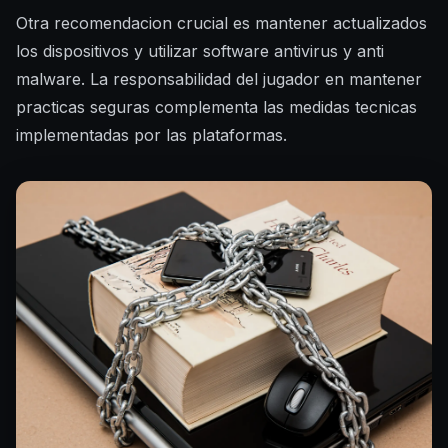
Otra recomendacion crucial es mantener actualizados
los dispositivos y utilizar software antivirus y anti
malware. La responsabilidad del jugador en mantener
practicas seguras complementa las medidas tecnicas
implementadas por las plataformas.