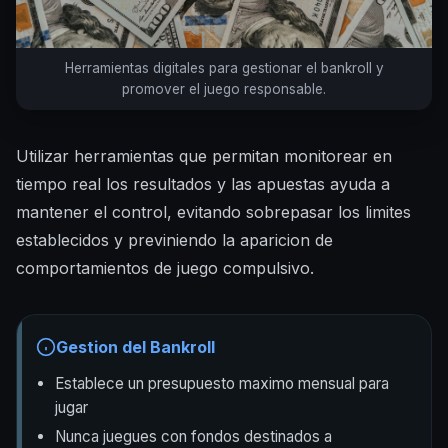
Herramientas digitales para gestionar el bankroll y
promover el juego responsable.
Utilizar herramientas que permitan monitorear en
tiempo real los resultados y las apuestas ayuda a
mantener el control, evitando sobrepasar los limites
establecidos y previniendo la aparicion de
comportamientos de juego compulsivo.
Gestion del Bankroll
Establece un presupuesto maximo mensual para
jugar
Nunca juegues con fondos destinados a