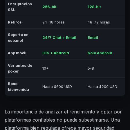
Encriptacion
256-bit
128-bit
SSL
Retiros
24-48 horas
48-72 horas
Soporte en
24/7 Chat + Email
Email
espanol
App movil
iOS + Android
Solo Android
Variantes de
10+
5-8
poker
Bono
Hasta $600 USD
Hasta $200 USD
bienvenida
La importancia de analizar el rendimiento y optar por
plataformas confiables no puede subestimarse. Una
plataforma bien regulada ofrece mayor seguridad,