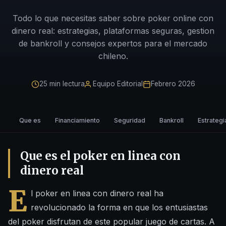
Todo lo que necesitas saber sobre poker online con
dinero real: estrategias, plataformas seguras, gestion
de bankroll y consejos expertos para el mercado
chileno.
25 min lectura
Equipo Editorial
Febrero 2026
Que es
Financiamiento
Seguridad
Bankroll
Estrategi
Que es el poker en linea con
dinero real
E
l poker en linea con dinero real ha
revolucionado la forma en que los entusiastas
del poker disfrutan de este popular juego de cartas. A