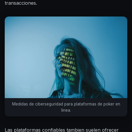
transacciones.
Medidas de ciberseguridad para plataformas de poker en
linea.
Las plataformas confiables tambien suelen ofrecer