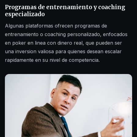
Programas de entrenamiento y coaching
especializado
Algunas plataformas ofrecen programas de
entrenamiento o coaching personalizado, enfocados
en poker en linea con dinero real, que pueden ser
una inversion valiosa para quienes desean escalar
rapidamente en su nivel de competencia.