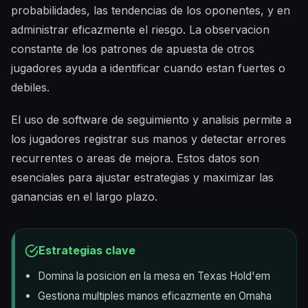
probabilidades, las tendencias de los oponentes, y en
administrar eficazmente el riesgo. La observacion
constante de los patrones de apuesta de otros
jugadores ayuda a identificar cuando estan fuertes o
debiles.
El uso de software de seguimiento y analisis permite a
los jugadores registrar sus manos y detectar errores
recurrentes o areas de mejora. Estos datos son
esenciales para ajustar estrategias y maximizar las
ganancias en el largo plazo.
Estrategias clave
Domina la posicion en la mesa en Texas Hold'em
Gestiona multiples manos eficazmente en Omaha