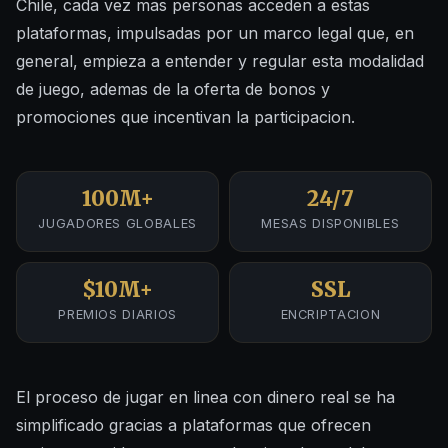
Chile, cada vez mas personas acceden a estas
plataformas, impulsadas por un marco legal que, en
general, empieza a entender y regular esta modalidad
de juego, ademas de la oferta de bonos y
promociones que incentivan la participacion.
100M+
24/7
JUGADORES GLOBALES
MESAS DISPONIBLES
$10M+
SSL
PREMIOS DIARIOS
ENCRIPTACION
El proceso de jugar en linea con dinero real se ha
simplificado gracias a plataformas que ofrecen