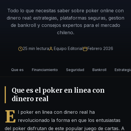
Todo lo que necesitas saber sobre poker online con
dinero real: estrategias, plataformas seguras, gestion
de bankroll y consejos expertos para el mercado
chileno.
25 min lectura
Equipo Editorial
Febrero 2026
Que es
Financiamiento
Seguridad
Bankroll
Estrategi
Que es el poker en linea con
dinero real
E
l poker en linea con dinero real ha
revolucionado la forma en que los entusiastas
del poker disfrutan de este popular juego de cartas. A