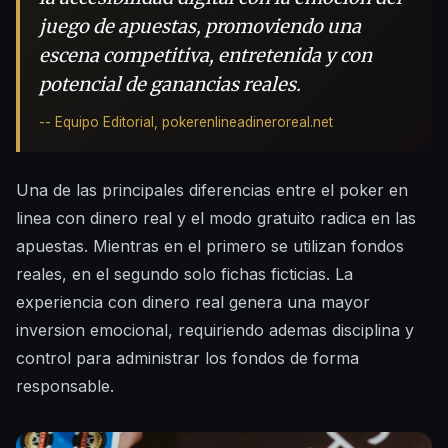
juego de apuestas, promoviendo una
escena competitiva, entretenida y con
potencial de ganancias reales.
-- Equipo Editorial, pokerenlineadineroreal.net
Una de las principales diferencias entre el poker en
linea con dinero real y el modo gratuito radica en las
apuestas. Mientras en el primero se utilizan fondos
reales, en el segundo solo fichas ficticias. La
experiencia con dinero real genera una mayor
inversion emocional, requiriendo ademas disciplina y
control para administrar los fondos de forma
responsable.