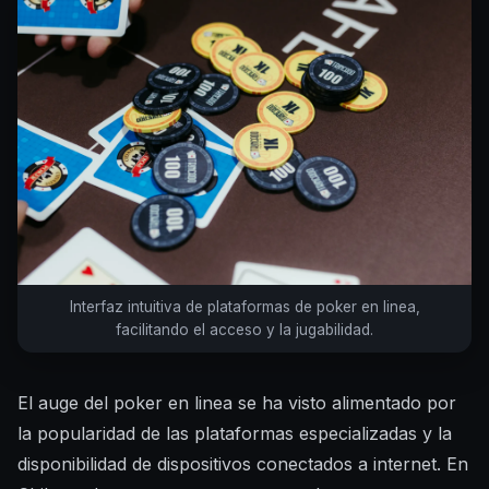
Interfaz intuitiva de plataformas de poker en linea,
facilitando el acceso y la jugabilidad.
El auge del poker en linea se ha visto alimentado por
la popularidad de las plataformas especializadas y la
disponibilidad de dispositivos conectados a internet. En