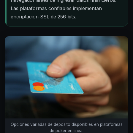
Las plataformas confiables implementan
encriptacion SSL de 256 bits.
Opciones variadas de deposito disponibles en plataformas
de poker en linea.