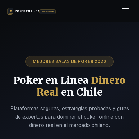
MEJORES SALAS DE POKER 2026
Poker en Linea
Dinero
Real
en Chile
Plataformas seguras, estrategias probadas y guias
de expertos para dominar el poker online con
dinero real en el mercado chileno.