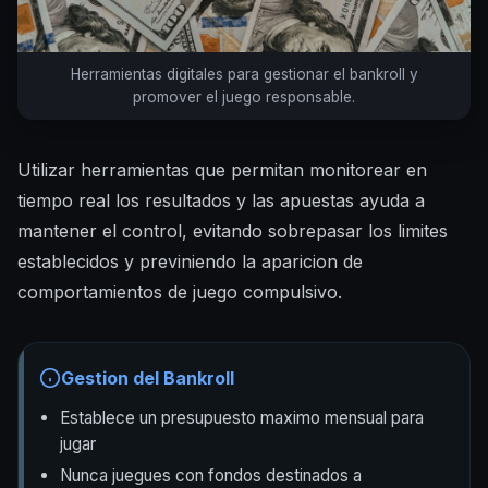
Herramientas digitales para gestionar el bankroll y
promover el juego responsable.
Utilizar herramientas que permitan monitorear en
tiempo real los resultados y las apuestas ayuda a
mantener el control, evitando sobrepasar los limites
establecidos y previniendo la aparicion de
comportamientos de juego compulsivo.
Gestion del Bankroll
Establece un presupuesto maximo mensual para
jugar
Nunca juegues con fondos destinados a