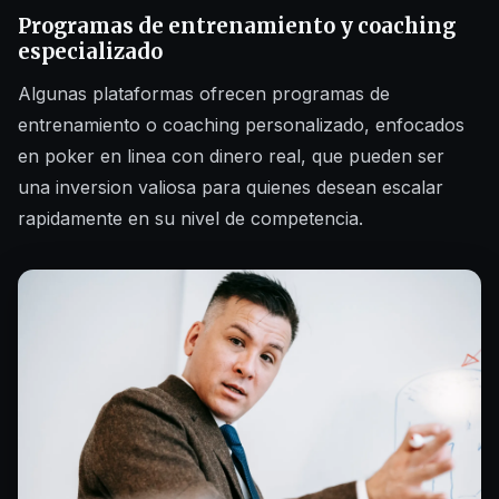
Programas de entrenamiento y coaching
especializado
Algunas plataformas ofrecen programas de
entrenamiento o coaching personalizado, enfocados
en poker en linea con dinero real, que pueden ser
una inversion valiosa para quienes desean escalar
rapidamente en su nivel de competencia.