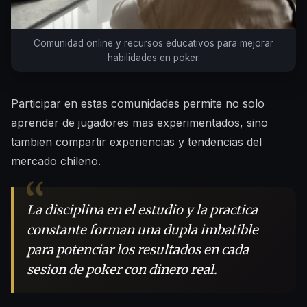
Comunidad online y recursos educativos para mejorar
habilidades en poker.
Participar en estas comunidades permite no solo
aprender de jugadores mas experimentados, sino
tambien compartir experiencias y tendencias del
mercado chileno.
La disciplina en el estudio y la practica
constante forman una dupla imbatible
para potenciar los resultados en cada
sesion de poker con dinero real.