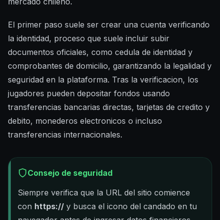
mercado chileno.
El primer paso suele ser crear una cuenta verificando
la identidad, proceso que suele incluir subir
documentos oficiales, como cedula de identidad y
comprobantes de domicilio, garantizando la legalidad y
seguridad en la plataforma. Tras la verificacion, los
jugadores pueden depositar fondos usando
transferencias bancarias directas, tarjetas de credito y
debito, monederos electronicos o incluso
transferencias internacionales.
Consejo de seguridad
Siempre verifica que la URL del sitio comience
con
https://
y busca el icono del candado en tu
navegador antes de ingresar datos financieros.