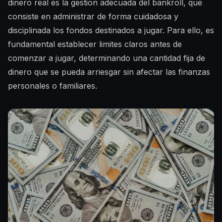
dinero real es la gestion adecuada del bankroll, que
consiste en administrar de forma cuidadosa y
disciplinada los fondos destinados a jugar. Para ello, es
fundamental establecer limites claros antes de
comenzar a jugar, determinando una cantidad fija de
dinero que se pueda arriesgar sin afectar las finanzas
personales o familiares.