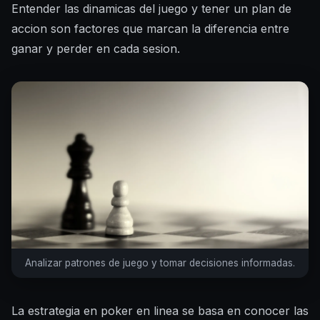
Entender las dinamicas del juego y tener un plan de
accion son factores que marcan la diferencia entre
ganar y perder en cada sesion.
Analizar patrones de juego y tomar decisiones informadas.
La estrategia en poker en linea se basa en conocer las