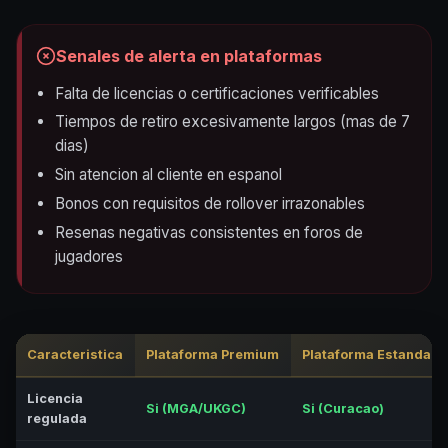
Senales de alerta en plataformas
Falta de licencias o certificaciones verificables
Tiempos de retiro excesivamente largos (mas de 7
dias)
Sin atencion al cliente en espanol
Bonos con requisitos de rollover irrazonables
Resenas negativas consistentes en foros de
jugadores
Caracteristica
Plataforma Premium
Plataforma Estandar
Licencia
Si (MGA/UKGC)
Si (Curacao)
regulada