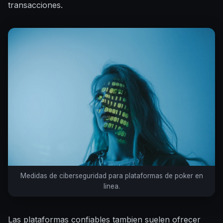
transacciones.
Medidas de ciberseguridad para plataformas de poker en
linea.
Las plataformas confiables tambien suelen ofrecer