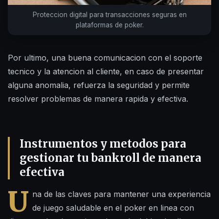
Proteccion digital para transacciones seguras en
plataformas de poker.
Por ultimo, una buena comunicacion con el soporte
tecnico y la atencion al cliente, en caso de presentar
alguna anomalia, refuerza la seguridad y permite
resolver problemas de manera rapida y efectiva.
Instrumentos y metodos para
gestionar tu bankroll de manera
efectiva
U
na de las claves para mantener una experiencia
de juego saludable en el poker en linea con