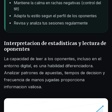
Mantiene la calma en rachas negativas (control del
tilt)
Adapta tu estilo segun el perfil de los oponentes
Revisa y analiza tus sesiones regularmente
Interpretacion de estadisticas y lectura de
oponentes
La capacidad de leer a los oponentes, incluso en el
entorno digital, es una habilidad diferenciadora.
Analizar patrones de apuestas, tiempos de decision y
frecuencia de manos jugadas proporciona
informacion valiosa.