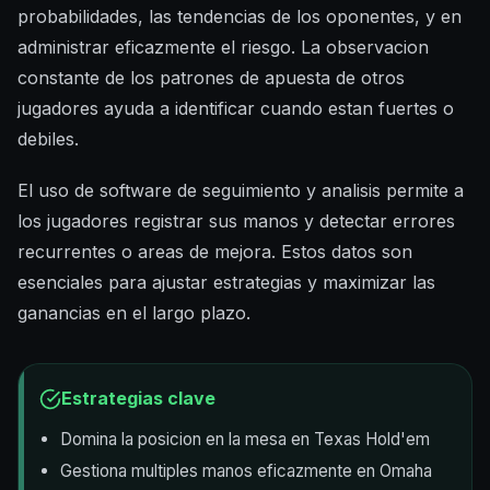
probabilidades, las tendencias de los oponentes, y en
administrar eficazmente el riesgo. La observacion
constante de los patrones de apuesta de otros
jugadores ayuda a identificar cuando estan fuertes o
debiles.
El uso de software de seguimiento y analisis permite a
los jugadores registrar sus manos y detectar errores
recurrentes o areas de mejora. Estos datos son
esenciales para ajustar estrategias y maximizar las
ganancias en el largo plazo.
Estrategias clave
Domina la posicion en la mesa en Texas Hold'em
Gestiona multiples manos eficazmente en Omaha