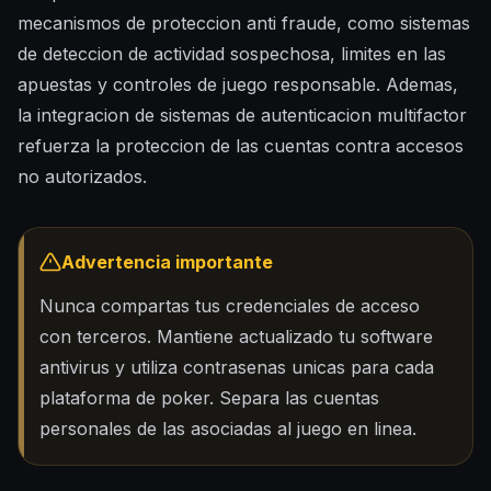
mecanismos de proteccion anti fraude, como sistemas
de deteccion de actividad sospechosa, limites en las
apuestas y controles de juego responsable. Ademas,
la integracion de sistemas de autenticacion multifactor
refuerza la proteccion de las cuentas contra accesos
no autorizados.
Advertencia importante
Nunca compartas tus credenciales de acceso
con terceros. Mantiene actualizado tu software
antivirus y utiliza contrasenas unicas para cada
plataforma de poker. Separa las cuentas
personales de las asociadas al juego en linea.