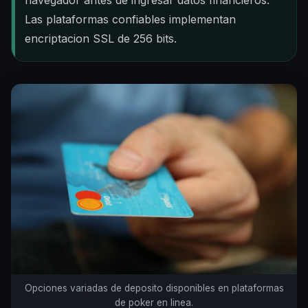
Las plataformas confiables implementan
encriptacion SSL de 256 bits.
Opciones variadas de deposito disponibles en plataformas
de poker en linea.