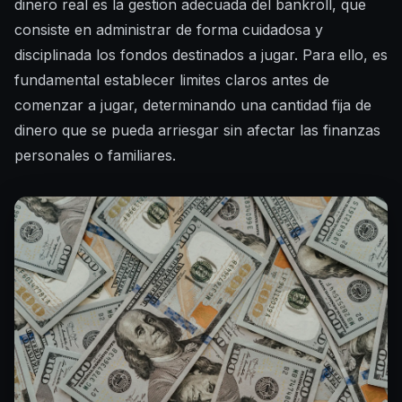
dinero real es la gestion adecuada del bankroll, que
consiste en administrar de forma cuidadosa y
disciplinada los fondos destinados a jugar. Para ello, es
fundamental establecer limites claros antes de
comenzar a jugar, determinando una cantidad fija de
dinero que se pueda arriesgar sin afectar las finanzas
personales o familiares.