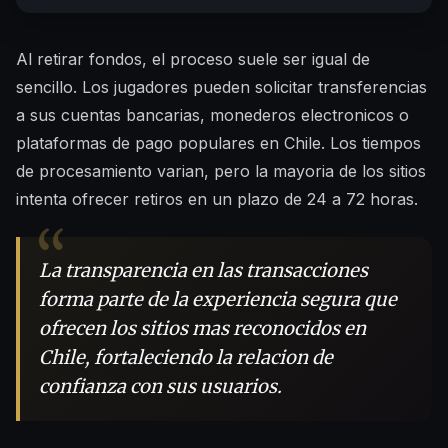
Al retirar fondos, el proceso suele ser igual de
sencillo. Los jugadores pueden solicitar transferencias
a sus cuentas bancarias, monederos electronicos o
plataformas de pago populares en Chile. Los tiempos
de procesamiento varian, pero la mayoria de los sitios
intenta ofrecer retiros en un plazo de 24 a 72 horas.
La transparencia en las transacciones
forma parte de la experiencia segura que
ofrecen los sitios mas reconocidos en
Chile, fortaleciendo la relacion de
confianza con sus usuarios.