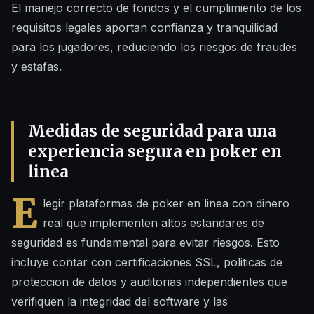
El manejo correcto de fondos y el cumplimiento de los
requisitos legales aportan confianza y tranquilidad
para los jugadores, reduciendo los riesgos de fraudes
y estafas.
Medidas de seguridad para una
experiencia segura en poker en
linea
E
legir plataformas de poker en linea con dinero
real que implementen altos estandares de
seguridad es fundamental para evitar riesgos. Esto
incluye contar con certificaciones SSL, politicas de
proteccion de datos y auditorias independientes que
verifiquen la integridad del software y las