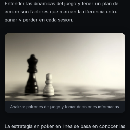
Entender las dinamicas del juego y tener un plan de
accion son factores que marcan la diferencia entre
ganar y perder en cada sesion.
Analizar patrones de juego y tomar decisiones informadas.
La estrategia en poker en linea se basa en conocer las