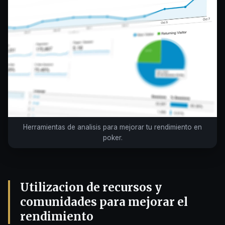
Herramientas de analisis para mejorar tu rendimiento en
poker.
Utilizacion de recursos y
comunidades para mejorar el
rendimiento