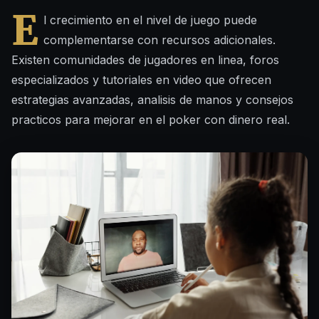
E
l crecimiento en el nivel de juego puede
complementarse con recursos adicionales.
Existen comunidades de jugadores en linea, foros
especializados y tutoriales en video que ofrecen
estrategias avanzadas, analisis de manos y consejos
practicos para mejorar en el poker con dinero real.