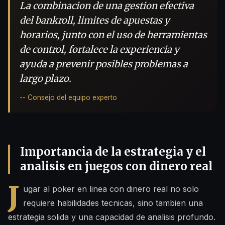
La combinacion de una gestion efectiva
del bankroll, limites de apuestas y
horarios, junto con el uso de herramientas
de control, fortalece la experiencia y
ayuda a prevenir posibles problemas a
largo plazo.
-- Consejo del equipo experto
Importancia de la estrategia y el
analisis en juegos con dinero real
J
ugar al poker en linea con dinero real no solo
requiere habilidades tecnicas, sino tambien una
estrategia solida y una capacidad de analisis profundo.