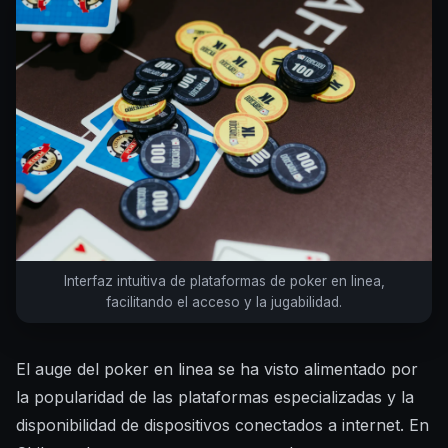
Interfaz intuitiva de plataformas de poker en linea,
facilitando el acceso y la jugabilidad.
El auge del poker en linea se ha visto alimentado por
la popularidad de las plataformas especializadas y la
disponibilidad de dispositivos conectados a internet. En