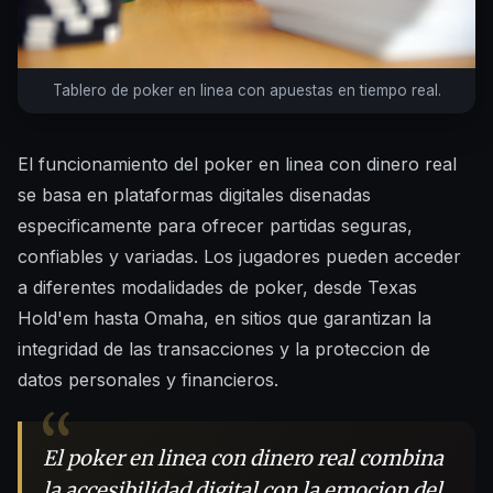
Tablero de poker en linea con apuestas en tiempo real.
El funcionamiento del poker en linea con dinero real
se basa en plataformas digitales disenadas
especificamente para ofrecer partidas seguras,
confiables y variadas. Los jugadores pueden acceder
a diferentes modalidades de poker, desde Texas
Hold'em hasta Omaha, en sitios que garantizan la
integridad de las transacciones y la proteccion de
datos personales y financieros.
El poker en linea con dinero real combina
la accesibilidad digital con la emocion del